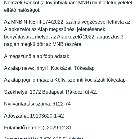
Nemzeti Bankot (a továbbiakban: MNB) mint a felügyeletet
ellátó hatóságot.
Az MNB N-KE-III-174/2022. számú végzésével felhívta az
Alapkezelőt az Alap megszűnési jelentésének
benyújtására, melyet az Alapkezelő 2022. augusztus 3.
napján megküldött az MNB részére.
A megszűnő alap főbb adatai
:
Az alap neve: Irinyi I. Kockázati Tőkealap
Az alap jogi formája: a Kbftv. szerinti kockázati tőkealap
Székhelye: 1072 Budapest, Rákóczi út 42.
Nyilvántartási száma: 6122-74
Adószáma: 19103620-1-42
Futamidő (eredeti): 2029.12.31.