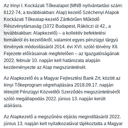
Az Irinyi I. Kockázati Tőkealapot (MNB nyilvántartási szám:
6122-74, a továbbiakban: Alap) kezelő Széchenyi Alapok
Kockázati Tőkealap-kezelő Zártkörűen Működő
Részvénytársaság (1072 Budapest, Rákóczi út 42., a
továbbiakban: Alapkezelő) – a kollektív befektetési
formákról és kezelőikről, valamint egyes pénzügyi tárgyú
törvények módosításáról 2014. évi XVI. szóló törvény XII.
Fejezete előírásainak megfelelően – az Igazgatóságának
2022. február 10. napján kelt határozata alapján
kezdeményezte az Alap megszüntetését.
Az Alapkezelő és a Magyar Fejlesztési Bank Zrt. között az
Irinyi Tőkeprogram végrehajtására 2018.09.17. napján
létrejött Pénzügyi Közvetítői Szerződés megszüntetéséről
szóló megállapodás 2022. június 13. napján került
aláírásra.
Az Alapkezelő a megszűnési eljárás megindításáról 2022.
június 13. napján kelt nyilatkozatával tájékoztatta a Magyar