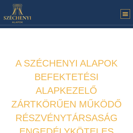
A SZÉCHENYI ALAPOK
BEFEKTETÉSI
ALAPKEZELŐ
ZÁRTKÖRŰEN MŰKÖDŐ
RÉSZVÉNYTÁRSASÁG
ENGEDÉLYKÖTELES