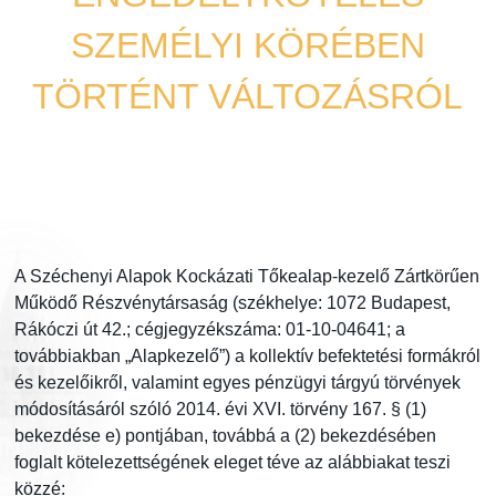
SZEMÉLYI KÖRÉBEN
TÖRTÉNT VÁLTOZÁSRÓL
Közlemény
2025. 10. 06.
A Széchenyi Alapok Kockázati Tőkealap-kezelő Zártkörűen
Működő Részvénytársaság (székhelye: 1072 Budapest,
Rákóczi út 42.; cégjegyzékszáma: 01-10-04641; a
továbbiakban „Alapkezelő”) a kollektív befektetési formákról
és kezelőikről, valamint egyes pénzügyi tárgyú törvények
módosításáról szóló 2014. évi XVI. törvény 167. § (1)
bekezdése e) pontjában, továbbá a (2) bekezdésében
foglalt kötelezettségének eleget téve az alábbiakat teszi
közzé: