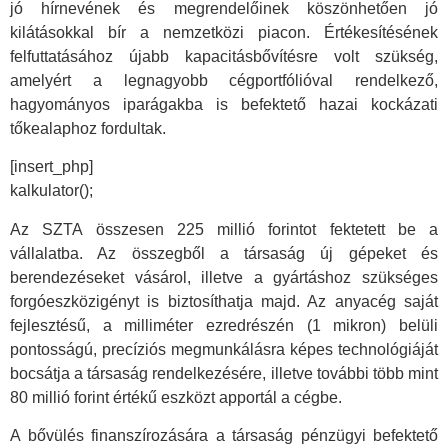
jó hírnevének és megrendelőinek köszönhetően jó
kilátásokkal bír a nemzetközi piacon. Értékesítésének
felfuttatásához újabb kapacitásbővítésre volt szükség,
amelyért a legnagyobb cégportfólióval rendelkező,
hagyományos iparágakba is befektető hazai kockázati
tőkealaphoz fordultak.
[insert_php]
kalkulator();
Az SZTA összesen 225 millió forintot fektetett be a
vállalatba. Az összegből a társaság új gépeket és
berendezéseket vásárol, illetve a gyártáshoz szükséges
forgóeszközigényt is biztosíthatja majd. Az anyacég saját
fejlesztésű, a milliméter ezredrészén (1 mikron) belüli
pontosságú, precíziós megmunkálásra képes technológiáját
bocsátja a társaság rendelkezésére, illetve további több mint
80 millió forint értékű eszközt apportál a cégbe.
A bővülés finanszírozására a társaság pénzügyi befektető