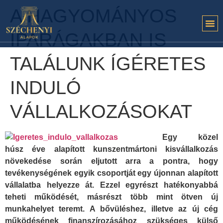
A HAGYOMÁNYOS
IPARÁGAKBAN IS
TALÁLUNK ÍGÉRETES
INDULÓ
VÁLLALKOZÁSOKAT
Egy közel
húsz éve alapított kunszentmártoni kisvállalkozás
növekedése során eljutott arra a pontra, hogy
tevékenységének egyik csoportját egy újonnan alapított
vállalatba helyezze át. Ezzel egyrészt hatékonyabbá
teheti működését, másrészt több mint ötven új
munkahelyet teremt. A bővüléshez, illetve az új cég
működésének finanszírozásához szükséges külső