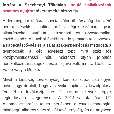
forrást a Széchenyi Tőkealap
induló vállalkozások
számára nyújtott
tőketerméke biztosítja.
A fémmegmunkálásra specializálódott társaság korszerű
berendezésekkel multinacionális cégek számára gyárt
alkatrészeket autóipari, háztartási és orvostechnikai
eszközökhöz. Az utóbbi években a folyamatos fejlesztések,
a kapacitásbővítés és a saját szakemberképzés meghozta a
gyümölcsét: a cég egyrészt több mint száz fős
középvállalkozássá nőtt, másrészt olyan jelentős
nemzetközi társaságok beszállítójává vált, mint a Bosch, a
Valeo vagy a Denso.
Mivel a társaság tevékenységi köre és kapacitása egyre
bővül, úgy döntött, hogy a vevőkör optimális kiszolgálása
érdekében leválasztja, és új cégbe szervezi egyik
legfontosabb szegmensét. A 2014-es alapítású UT
Automotive profilja teljes mértékben a csúcstechnológiai
minőségű alkatrész-beszállítói tevékenység, és az anyacég