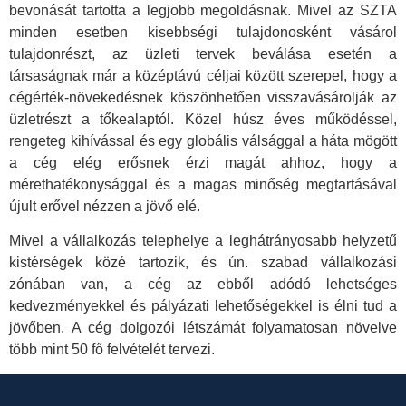
bevonását tartotta a legjobb megoldásnak. Mivel az SZTA
minden esetben kisebbségi tulajdonosként vásárol
tulajdonrészt, az üzleti tervek beválása esetén a
társaságnak már a középtávú céljai között szerepel, hogy a
cégérték-növekedésnek köszönhetően visszavásárolják az
üzletrészt a tőkealaptól. Közel húsz éves működéssel,
rengeteg kihívással és egy globális válsággal a háta mögött
a cég elég erősnek érzi magát ahhoz, hogy a
mérethatékonysággal és a magas minőség megtartásával
újult erővel nézzen a jövő elé.
Mivel a vállalkozás telephelye a leghátrányosabb helyzetű
kistérségek közé tartozik, és ún. szabad vállalkozási
zónában van, a cég az ebből adódó lehetséges
kedvezményekkel és pályázati lehetőségekkel is élni tud a
jövőben. A cég dolgozói létszámát folyamatosan növelve
több mint 50 fő felvételét tervezi.