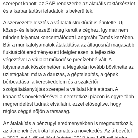
szerepet kapott, az SAP rendszerbe az aktuális raktárkészlet
és a karbantartási feladatok is bekerültek.
A szervezetfejlesztés a vállalati struktúrát is érintette. Új
közép- és felsővezetői réteg került a céghez, így már nem
minden folyamat koncentrálódott Langmáhr Tamás kezében.
Bár a munkafolyamatok átalakítása az átlagosnál magasabb
fluktuációt eredményezett ideiglenesen, a fejlesztés
végeztével a vállalat működése precízebbé vált. A
folyamatnak köszönhetően a Megakrán tovább bővíthette az
üzletágakat: mára a daruzás, a géptelepítés, a gépek
bérbeadása, a kereskedelem és a szakértői
szolgáltatásnyújtás szerepel a vállalat kínálatában. A
kapacitás növekedésével a nemzetközi piacon is egyre több
megrendelést tudnak elvállalni, ezzel elősegítve, hogy
régiós céggé nőjön a társaság.
Az átalakítás a pénzügyi eredményekben is megmutatkozik,
az átmeneti évek óta folyamatos a növekedés. Az árbevétel