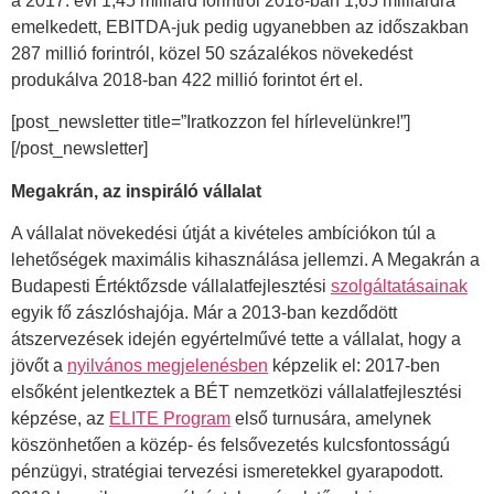
a 2017. évi 1,45 milliárd forintról 2018-ban 1,65 milliárdra
emelkedett, EBITDA-juk pedig ugyanebben az időszakban
287 millió forintról, közel 50 százalékos növekedést
produkálva 2018-ban 422 millió forintot ért el.
[post_newsletter title=”Iratkozzon fel hírlevelünkre!”]
[/post_newsletter]
Megakrán, az inspiráló vállalat
A vállalat növekedési útját a kivételes ambíciókon túl a
lehetőségek maximális kihasználása jellemzi. A Megakrán a
Budapesti Értéktőzsde vállalatfejlesztési
szolgáltatásainak
egyik fő zászlóshajója. Már a 2013-ban kezdődött
átszervezések idején egyértelművé tette a vállalat, hogy a
jövőt a
nyilvános megjelenésben
képzelik el: 2017-ben
elsőként jelentkeztek a BÉT nemzetközi vállalatfejlesztési
képzése, az
ELITE Program
első turnusára, amelynek
köszönhetően a közép- és felsővezetés kulcsfontosságú
pénzügyi, stratégiai tervezési ismeretekkel gyarapodott.