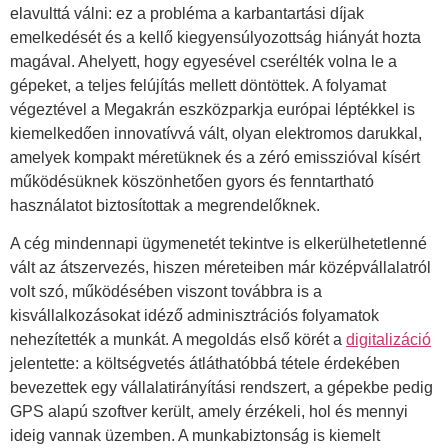
elavulttá válni: ez a probléma a karbantartási díjak
emelkedését és a kellő kiegyensúlyozottság hiányát hozta
magával. Ahelyett, hogy egyesével cserélték volna le a
gépeket, a teljes felújítás mellett döntöttek. A folyamat
végeztével a Megakrán eszközparkja európai léptékkel is
kiemelkedően innovatívvá vált, olyan elektromos darukkal,
amelyek kompakt méretüknek és a zéró emisszióval kísért
működésüknek köszönhetően gyors és fenntartható
használatot biztosítottak a megrendelőknek.
A cég mindennapi ügymenetét tekintve is elkerülhetetlenné
vált az átszervezés, hiszen méreteiben már középvállalatról
volt szó, működésében viszont továbbra is a
kisvállalkozásokat idéző adminisztrációs folyamatok
nehezítették a munkát. A megoldás első körét a
digitalizáció
jelentette: a költségvetés átláthatóbbá tétele érdekében
bevezettek egy vállalatirányítási rendszert, a gépekbe pedig
GPS alapú szoftver került, amely érzékeli, hol és mennyi
ideig vannak üzemben. A munkabiztonság is kiemelt