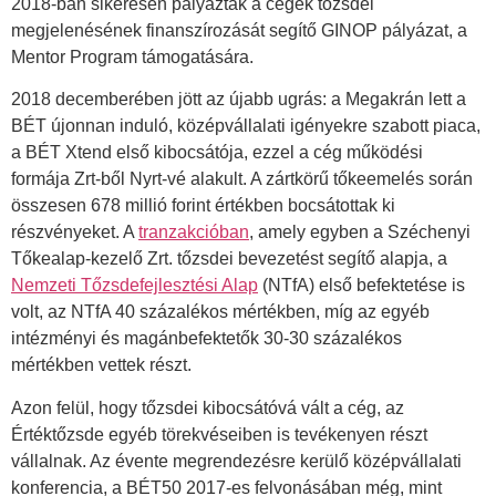
2018-ban sikeresen pályáztak a cégek tőzsdei
megjelenésének finanszírozását segítő GINOP pályázat, a
Mentor Program támogatására.
2018 decemberében jött az újabb ugrás: a Megakrán lett a
BÉT újonnan induló, középvállalati igényekre szabott piaca,
a BÉT Xtend első kibocsátója, ezzel a cég működési
formája Zrt-ből Nyrt-vé alakult. A zártkörű tőkeemelés során
összesen 678 millió forint értékben bocsátottak ki
részvényeket. A
tranzakcióban
, amely egyben a Széchenyi
Tőkealap-kezelő Zrt. tőzsdei bevezetést segítő alapja, a
Nemzeti Tőzsdefejlesztési Alap
(NTfA) első befektetése is
volt, az NTfA 40 százalékos mértékben, míg az egyéb
intézményi és magánbefektetők 30-30 százalékos
mértékben vettek részt.
Azon felül, hogy tőzsdei kibocsátóvá vált a cég, az
Értéktőzsde egyéb törekvéseiben is tevékenyen részt
vállalnak. Az évente megrendezésre kerülő középvállalati
konferencia, a BÉT50 2017-es felvonásában még, mint