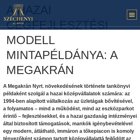
A HAZAI
CÉGFEJLESZTÉSI
MODELL
MINTAPÉLDÁNYA: A
MEGAKRÁN
A Megakrán Nyrt. növekedésének története tankönyvi
példaként szolgál a hazai középvállalatok számára: az
1994-ben alapított vállalkozás az üzletágak bővítésével,
a folyamatos – mind a működést, mind az eszközparkot
érintő – fejlesztésekkel, és a hazai gazdaság intézményei
által biztosított támogatások, mankók igénybevételével
egy modern, átlátható, immáron a tőkepiacon is komoly
tényezőként számon tartott középvállalattá fejlődött az