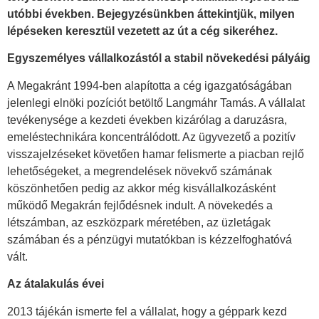
utóbbi években. Bejegyzésünkben áttekintjük, milyen
lépéseken keresztül vezetett az út a cég sikeréhez.
Egyszemélyes vállalkozástól a stabil növekedési pályáig
A Megakránt 1994-ben alapította a cég igazgatóságában
jelenlegi elnöki pozíciót betöltő Langmáhr Tamás. A vállalat
tevékenysége a kezdeti években kizárólag a daruzásra,
emeléstechnikára koncentrálódott. Az ügyvezető a pozitív
visszajelzéseket követően hamar felismerte a piacban rejlő
lehetőségeket, a megrendelések növekvő számának
köszönhetően pedig az akkor még kisvállalkozásként
működő Megakrán fejlődésnek indult. A növekedés a
létszámban, az eszközpark méretében, az üzletágak
számában és a pénzügyi mutatókban is kézzelfoghatóvá
vált.
Az átalakulás évei
2013 tájékán ismerte fel a vállalat, hogy a géppark kezd