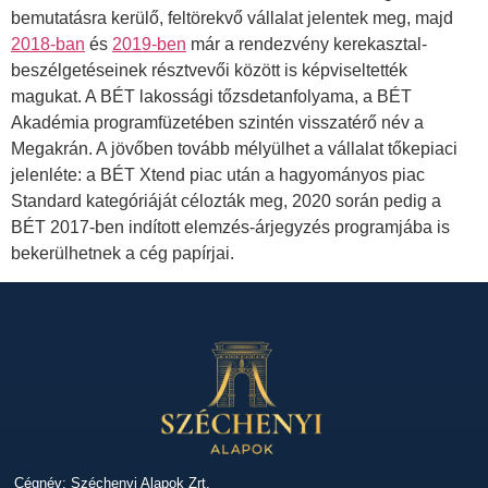
bemutatásra kerülő, feltörekvő vállalat jelentek meg, majd
2018-ban
és
2019-ben
már a rendezvény kerekasztal-
beszélgetéseinek résztvevői között is képviseltették
magukat. A BÉT lakossági tőzsdetanfolyama, a BÉT
Akadémia programfüzetében szintén visszatérő név a
Megakrán. A jövőben tovább mélyülhet a vállalat tőkepiaci
jelenléte: a BÉT Xtend piac után a hagyományos piac
Standard kategóriáját célozták meg, 2020 során pedig a
BÉT 2017-ben indított elemzés-árjegyzés programjába is
bekerülhetnek a cég papírjai.
Cégnév: Széchenyi Alapok Zrt.