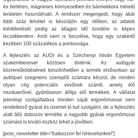
és beltéren, mágneses környezetben és bármekkora méretű
területen használható. A rendszer megengedi, hogy akár
több száz felvétel is készüljön egy időben, az adatok
kiértékelését pedig az átlagos idő tizedére is képes
lecsökkenteni. Arról nem is beszélve, hogy egy szakértő
kezében 100 százalékos a pontossága.
A fejlesztés az AUDI és a Széchenyi István Egyetem
szakembereivel közösen történik. Az autógyár
közreműködésének köszönhetően a termék elsősorban az
autóipari szegmens szereplői számára készül, de minden
olyan cég potenciális vevőnek számít, amely élő
munkaerővel, gyártósoron állítja elő termékeit. A vállalat
jelenlegi szolgáltatása minden saját ergonómussal nem
rendelkező gyárat és üzemet ki tud szolgálni, de a fejlesztés
alatt álló dobozos terméke a nagyobb gyárak ergonómusai
számára is kiváló eszköz lehet a jövőben.
[post_newsletter title=”Iratkozzon fel hírlevelünkre!”]