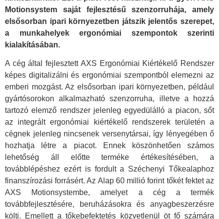
Motionsystem saját fejlesztésű szenzorruhája, amely
elsősorban ipari környezetben játszik jelentős szerepet,
a munkahelyek ergonómiai szempontok szerinti
kialakításában.
A cég által fejlesztett AXS Ergonómiai Kiértékelő Rendszer
képes digitalizálni és ergonómiai szempontból elemezni az
emberi mozgást. Az elsősorban ipari környezetben, például
gyártósorokon alkalmazható szenzorruha, illetve a hozzá
tartozó elemző rendszer jelenleg egyedülálló a piacon, sőt
az integrált ergonómiai kiértékelő rendszerek területén a
cégnek jelenleg nincsenek versenytársai, így lényegében ő
hozhatja létre a piacot. Ennek köszönhetően számos
lehetőség áll előtte terméke értékesítésében, a
továbblépéshez ezért is fordult a Széchenyi Tőkealaphoz
finanszírozási forrásért. Az Alap 60 millió forint tőkét fektet az
AXS Motionsystembe, amelyet a cég a termék
továbbfejlesztésére, beruházásokra és anyagbeszerzésre
költi. Emellett a tőkebefektetés közvetlenül öt fő számára