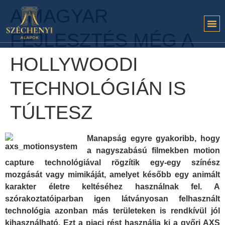
A MAGYAR
FEJLESZTÉS MÉG A
HOLLYWOODI
TECHNOLÓGIÁN IS
TÚLTESZ
Manapság egyre gyakoribb, hogy
a nagyszabású filmekben motion
capture technológiával rögzítik egy-egy színész
mozgását vagy mimikáját, amelyet később egy animált
karakter életre keltéséhez használnak fel. A
szórakoztatóiparban igen látványosan felhasznált
technológia azonban más területeken is rendkívül jól
kihasználható. Ezt a piaci rést használja ki a győri AXS