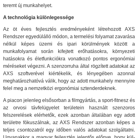
teremt új munkahelyet.
A technológia különlegessége
Az öt éves fejlesztés eredményeként létrehozott AXS
Rendszer egyedülálló módon, a termelési folyamat zavarása
nélkül képes üzemi és ipari körülmények között a
munkafolyamat során kifejtett erőhatásokra, környezeti
hatásokra és életfunkciókra vonatkozó pontos ergonómiai
méréseket végezni. A szenzorruha által rögzített adatokat az
AXS szoftverével kiértékelik, és lényegében azonnal
meghatározhatóvá válik, hogy az adott munkahely mennyire
felel meg a nemzetközi ergonómiai sztenderdeknek.
A piacon jelenleg elsősorban a filmgyártás, a sport-fitnesz és
az orvosi távfelügyelet területein használt szenzoros
felszerelések elérhetők, ezek azonban általában egy adott
területre fókuszálnak, az AXS Rendszer azonban képes a
teljes csontozatról egy időben valós adatokat szolgáltatni.
Ugyanakkor a magyar fejlesztés jelentős előnye, hogy kül-