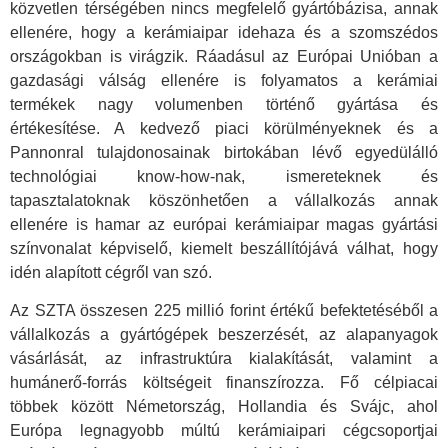
közvetlen térségében nincs megfelelő gyártóbázisa, annak
ellenére, hogy a kerámiaipar idehaza és a szomszédos
országokban is virágzik. Ráadásul az Európai Unióban a
gazdasági válság ellenére is folyamatos a kerámiai
termékek nagy volumenben történő gyártása és
értékesítése. A kedvező piaci körülményeknek és a
Pannonral tulajdonosainak birtokában lévő egyedülálló
technológiai know-how-nak, ismereteknek és
tapasztalatoknak köszönhetően a vállalkozás annak
ellenére is hamar az európai kerámiaipar magas gyártási
színvonalat képviselő, kiemelt beszállítójává válhat, hogy
idén alapított cégről van szó.
Az SZTA összesen 225 millió forint értékű befektetéséből a
vállalkozás a gyártógépek beszerzését, az alapanyagok
vásárlását, az infrastruktúra kialakítását, valamint a
humánerő-forrás költségeit finanszírozza. Fő célpiacai
többek között Németország, Hollandia és Svájc, ahol
Európa legnagyobb múltú kerámiaipari cégcsoportjai