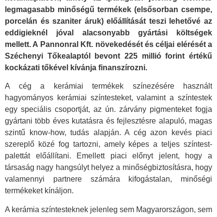
legmagasabb minőségű termékek (elsősorban csempe,
porcelán és szaniter áruk) előállítását teszi lehetővé az
eddigieknél jóval alacsonyabb gyártási költségek
mellett. A Pannonral Kft. növekedését és céljai elérését a
Széchenyi Tőkealaptól bevont 225 millió forint értékű
kockázati tőkével kívánja finanszírozni.
A cég a kerámiai termékek színezésére használt
hagyományos kerámiai színtesteket, valamint a színtestek
egy speciális csoportját, az ún. zárvány pigmenteket fogja
gyártani több éves kutatásra és fejlesztésre alapuló, magas
szintű know-how, tudás alapján. A cég azon kevés piaci
szereplő közé fog tartozni, amely képes a teljes színtest-
palettát előállítani. Emellett piaci előnyt jelent, hogy a
társaság nagy hangsúlyt helyez a minőségbiztosításra, hogy
valamennyi partnere számára kifogástalan, minőségi
termékeket kínáljon.
A kerámia színtesteknek jelenleg sem Magyarországon, sem