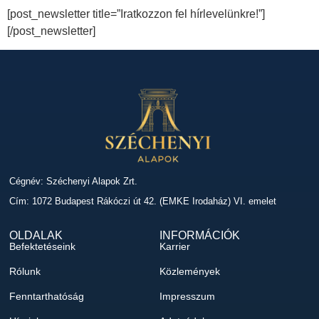
[post_newsletter title=”Iratkozzon fel hírlevelünkre!”]
[/post_newsletter]
Cégnév: Széchenyi Alapok Zrt.
Cím: 1072 Budapest Rákóczi út 42. (EMKE Irodaház) VI. emelet
OLDALAK
INFORMÁCIÓK
Befektetéseink
Karrier
Rólunk
Közlemények
Fenntarthatóság
Impresszum