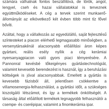
számára válhatnak fontos beszállítóvá, de török, angol,
lengyel, cseh és hazai vállalatokkal is terveznek
együttműködéseket. A cég a tervek szerint munkaerő-
állományát az elkövetkező két évben több mint tíz fővel
bővíti.
Azáltal, hogy a vállalkozás az egyedülálló, saját fejlesztésű
színtesteket a piacon elérhető legmagasabb minőségben, a
versenytársakénál alacsonyabb előállítási áron képes
gyártani, reális esély nyílik a cég kerámiai
nyersanyagpiacon való gyors piaci térnyerésére. A
Pannonral kevésbé tőkeigényes gyártástechnológiát,
valamint kevesebb berendezést is használ, így a beruházási
költségek is jóval alacsonyabbak. Emellett a gyártás is
kevesebb fázisból áll, jelentősen csökkentve a
villamosenergia-felhasználást, a gyártási időt, a szükséges
kiszolgáló létszámot, és így a termékek önköltségét. A
társaság által előállított termékek legnagyobb felhasználói a
csempe- és cserépipar, valamint a finomkerámia ipar.