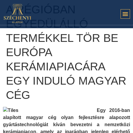
A RÉGIÓBAN
EGYEDÜLÁLLÓ
TERMÉKKEL TÖR BE
EURÓPA
KERÁMIAPIACÁRA
EGY INDULÓ MAGYAR
CÉG
Egy 2016-ban
alapított magyar cég olyan fejlesztésre alapozott
gyártástechnológiát kíván bevezetni a nemzetközi
kerámiapiacon, amely az iparágban jelenleg elérhető