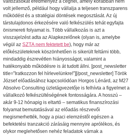
változásokat eredményez a cégnél, amely korábban nem
volt jellemző, például hogy vállalja a teljesen transzparens
működést és a stratégiai döntések megosztását. Az új
társtulajdonos érkezésére való felkészülés tehát egyfajta
önismereti folyamat is. Több vállalkozás is azt a
visszajelzést adta az Alapkezelőnek (olyan is, amelybe
végül az
SZTA nem fektetett be
), hogy már az
előkészületeknek köszönhetően is sikerült feltárni több,
mindaddig észrevétlen hiányosságot, valamint a
hatékonyabb működésre is át tudott állni. [post_newsletter
title=”Iratkozzon fel hírlevelünkre!”][/post_newsletter] Török
József előadásához kapcsolódóan Horgos Lénárd, az M27
Absolvo Consulting üzletágvezetője is felhívta a figyelmet a
vállalkozó felkészültéségének fontosságára. A hosszú –
akár 9-12 hónapig is eltartó – sematikus finanszírozási
folyamat bemutatásával az előadás részvevői
megismerhették, hogy a piaci elemzéstől egészen a
befektetési tranzakció zárásáig mennyire aprólékos, és
olykor meglehetősen nehéz feladatok várnak a