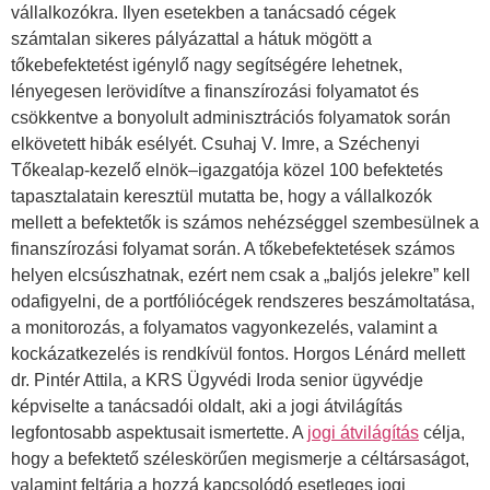
vállalkozókra. Ilyen esetekben a tanácsadó cégek
számtalan sikeres pályázattal a hátuk mögött a
tőkebefektetést igénylő nagy segítségére lehetnek,
lényegesen lerövidítve a finanszírozási folyamatot és
csökkentve a bonyolult adminisztrációs folyamatok során
elkövetett hibák esélyét. Csuhaj V. Imre, a Széchenyi
Tőkealap-kezelő elnök–igazgatója közel 100 befektetés
tapasztalatain keresztül mutatta be, hogy a vállalkozók
mellett a befektetők is számos nehézséggel szembesülnek a
finanszírozási folyamat során. A tőkebefektetések számos
helyen elcsúszhatnak, ezért nem csak a „baljós jelekre” kell
odafigyelni, de a portfóliócégek rendszeres beszámoltatása,
a monitorozás, a folyamatos vagyonkezelés, valamint a
kockázatkezelés is rendkívül fontos. Horgos Lénárd mellett
dr. Pintér Attila, a KRS Ügyvédi Iroda senior ügyvédje
képviselte a tanácsadói oldalt, aki a jogi átvilágítás
legfontosabb aspektusait ismertette. A
jogi átvilágítás
célja,
hogy a befektető széleskörűen megismerje a céltársaságot,
valamint feltárja a hozzá kapcsolódó esetleges jogi