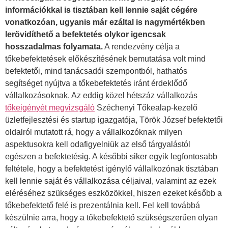
információkkal is tisztában kell lennie saját cégére
vonatkozóan, ugyanis már ezáltal is nagymértékben
lerövidíthető a befektetés olykor igencsak
hosszadalmas folyamata.
A rendezvény célja a
tőkebefektetések előkészítésének bemutatása volt mind
befektetői, mind tanácsadói szempontból, hathatós
segítséget nyújtva a tőkebefektetés iránt érdeklődő
vállalkozásoknak. Az eddig közel hétszáz vállalkozás
tőkeigényét megvizsgáló
Széchenyi Tőkealap-kezelő
üzletfejlesztési és startup igazgatója, Török József befektetői
oldalról mutatott rá, hogy a vállalkozóknak milyen
aspektusokra kell odafigyelniük az első tárgyalástól
egészen a befektetésig. A későbbi siker egyik legfontosabb
feltétele, hogy a befektetést igénylő vállalkozónak tisztában
kell lennie saját és vállalkozása céljaival, valamint az ezek
eléréséhez szükséges eszközökkel, hiszen ezeket később a
tőkebefektető felé is prezentálnia kell. Fel kell továbbá
készülnie arra, hogy a tőkebefektető szükségszerűen olyan