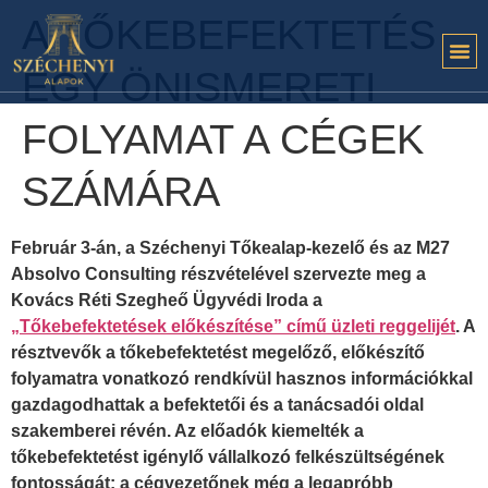
A TŐKEBEFEKTETÉS
EGY ÖNISMERETI
FOLYAMAT A CÉGEK
SZÁMÁRA
Február 3-án, a Széchenyi Tőkealap-kezelő és az M27
Absolvo Consulting részvételével szervezte meg a
Kovács Réti Szegheő Ügyvédi Iroda a
„Tőkebefektetések előkészítése” című üzleti reggelijét
. A
résztvevők a tőkebefektetést megelőző, előkészítő
folyamatra vonatkozó rendkívül hasznos információkkal
gazdagodhattak a befektetői és a tanácsadói oldal
szakemberei révén. Az előadók kiemelték a
tőkebefektetést igénylő vállalkozó felkészültségének
fontosságát: a cégvezetőnek még a legapróbb