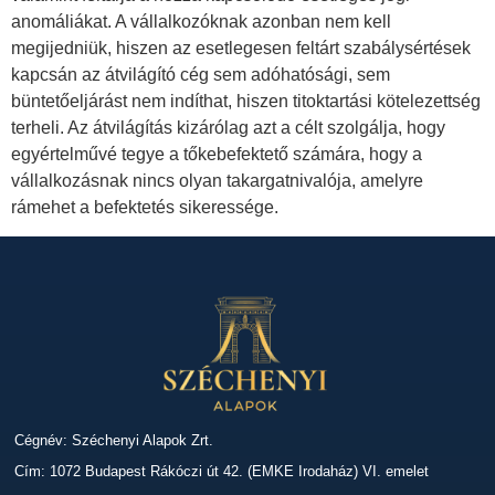
anomáliákat. A vállalkozóknak azonban nem kell
megijedniük, hiszen az esetlegesen feltárt szabálysértések
kapcsán az átvilágító cég sem adóhatósági, sem
büntetőeljárást nem indíthat, hiszen titoktartási kötelezettség
terheli. Az átvilágítás kizárólag azt a célt szolgálja, hogy
egyértelművé tegye a tőkebefektető számára, hogy a
vállalkozásnak nincs olyan takargatnivalója, amelyre
rámehet a befektetés sikeressége.
Cégnév: Széchenyi Alapok Zrt.
Cím: 1072 Budapest Rákóczi út 42. (EMKE Irodaház) VI. emelet