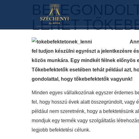
BELEGONDOLT
LEHET TŐKEB
Ann
fel tudjon készülni egyrészt a jelentkezésre
közös munkára. Egy mindkét félnek előnyös e
Tőkebefektetők esetében tehát például azt, ho
gondolattal, hogy tőkebefektetők vagyunk!
Minden egyes vállalkozónak egyszer érdemes bel
fel, hogy hosszú évek alatt összegründolt, vagy 
például nem szeretnénk, hogy a befektetésünk ala
mondjuk egy termék vagy szolgáltatás létrehozásá
legjobb befektetési célunk.