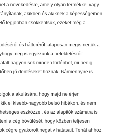
het a növekedésre, amely olyan termékkel vagy
 irányítanak, akikben és akiknek a képességeiben
hető legjobban csökkentsük, ezeket még a
ödéséről és hátteréről, alaposan megismertük a
 Úgyhogy meg is egyezünk a befektetésről:
v alatt nagyon sok minden történhet, mi pedig
 időben jó döntéseket hoznak. Bármennyire is
dolgok alakulására, hogy majd ne érjen
ukik el kisebb-nagyobb belső hibákon, és nem
ehetséges eszközzel, és az alapítók számára is
eni a cég bővülését, hogy közben teljesen
k cégre gyakorolt negatív hatásait. Tehát ahhoz,