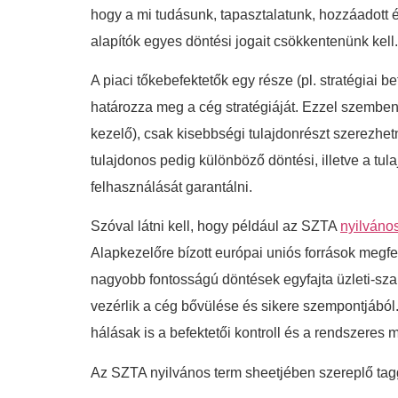
hogy a mi tudásunk, tapasztalatunk, hozzáadott 
alapítók egyes döntési jogait csökkentenünk kell.
A piaci tőkebefektetők egy része (pl. stratégiai be
határozza meg a cég stratégiáját. Ezzel szemben
kezelő), csak kisebbségi tulajdonrészt szerezhet
tulajdonos pedig különböző döntési, illetve a tu
felhasználását garantálni.
Szóval látni kell, hogy például az SZTA
nyilváno
Alapkezelőre bízott európai uniós források megfele
nagyobb fontosságú döntések egyfajta üzleti-szak
vezérlik a cég bővülése és sikere szempontjából
hálásak is a befektetői kontroll és a rendszeres 
Az SZTA nyilvános term sheetjében szereplő tag