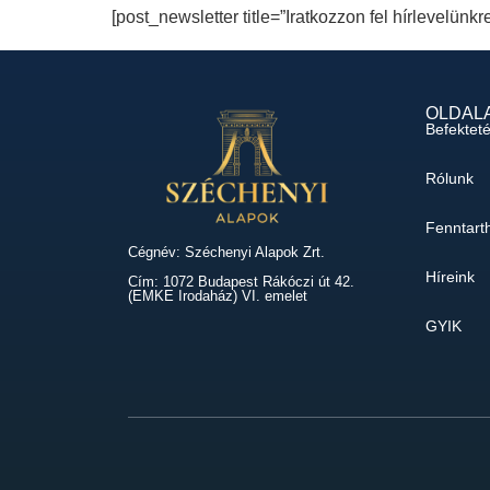
[post_newsletter title=”Iratkozzon fel hírlevelünkr
OLDAL
Befektet
Rólunk
Fenntart
Cégnév: Széchenyi Alapok Zrt.
Híreink
Cím: 1072 Budapest Rákóczi út 42.
(EMKE Irodaház) VI. emelet
GYIK