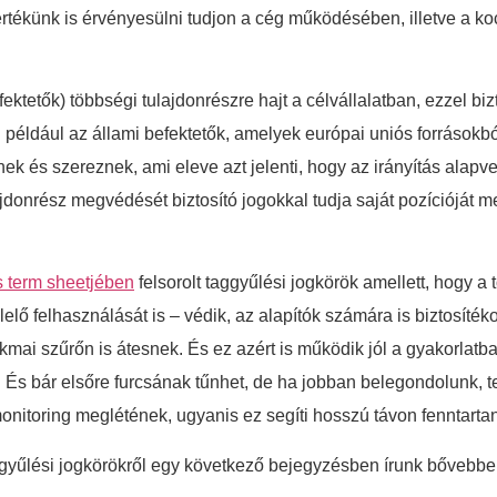
értékünk is érvényesülni tudjon a cég működésében, illetve a 
fektetők) többségi tulajdonrészre hajt a célvállalatban, ezzel biz
 például az állami befektetők, amelyek európai uniós források
nek és szereznek, ami eleve azt jelenti, hogy az irányítás alap
lajdonrész megvédését biztosító jogokkal tudja saját pozícióját
s term sheetjében
felsorolt taggyűlési jogkörök amellett, hogy a
lő felhasználását is – védik, az alapítók számára is biztosítékot
mai szűrőn is átesnek. És ez azért is működik jól a gyakorlatb
. És bár elsőre furcsának tűnhet, de ha jobban belegondolunk, 
monitoring meglétének, ugyanis ez segíti hosszú távon fenntarta
gyűlési jogkörökről egy következő bejegyzésben írunk bővebbe