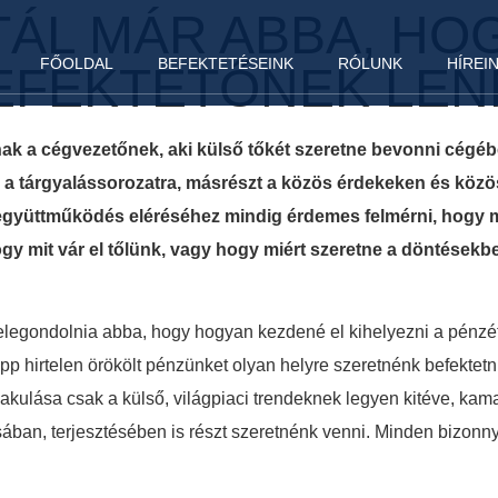
ÁL MÁR ABBA, HOG
FŐOLDAL
BEFEKTETÉSEINK
RÓLUNK
HÍREI
EFEKTETŐNEK LEN
ak a cégvezetőnek, aki külső tőkét szeretne bevonni cégébe, 
 és a tárgyalássorozatra, másrészt a közös érdekeken és kö
gyüttműködés eléréséhez mindig érdemes felmérni, hogy mil
gy mit vár el tőlünk, vagy hogy miért szeretne a döntésekbe
egondolnia abba, hogy hogyan kezdené el kihelyezni a pénzét
épp hirtelen örökölt pénzünket olyan helyre szeretnénk befektetn
kulása csak a külső, világpiaci trendeknek legyen kitéve, kamat
ban, terjesztésében is részt szeretnénk venni. Minden bizonnya