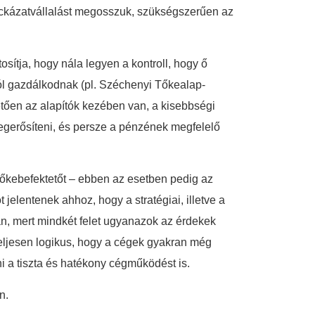
kockázatvállalást megosszuk, szükségszerűen az
tosítja, hogy nála legyen a kontroll, hogy ő
ból gazdálkodnak (pl. Széchenyi Tőkealap-
vetően az alapítók kezében van, a kisebbségi
 megerősíteni, és persze a pénzének megfelelő
 tőkebefektetőt – ebben az esetben pedig az
 jelentenek ahhoz, hogy a stratégiai, illetve a
an, mert mindkét felet ugyanazok az érdekek
teljesen logikus, hogy a cégek gyakran még
ni a tiszta és hatékony cégműködést is.
n.