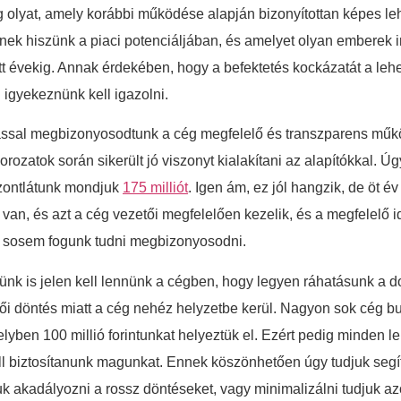
 olyat, amely korábbi működése alapján bizonyítottan képes le
lynek hiszünk a piaci potenciáljában, és amelyet olyan emberek
ütt évekig. Annak érdekében, hogy a befektetés kockázatát a le
 igyekeznünk kell igazolni.
gítással megbizonyosodtunk a cég megfelelő és transzparens műk
sorozatok során sikerült jó viszonyt kialakítani az alapítókkal.
iszontlátunk mondjuk
175 milliót
. Igen ám, ez jól hangzik, de öt é
 van, és azt a cég vezetői megfelelően kezelik, és a megfelelő
án sosem fogunk tudni megbizonyosodni.
ekünk is jelen kell lennünk a cégben, hogy legyen ráhatásunk a 
ői döntés miatt a cég nehéz helyzetbe kerül. Nagyon sok cég b
elyben 100 millió forintunkat helyeztük el. Ezért pedig minden l
l biztosítanunk magunkat. Ennek köszönhetően úgy tudjuk segít
k akadályozni a rossz döntéseket, vagy minimalizálni tudjuk azo