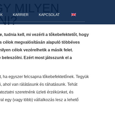
Y MILYEN
NK
KARRIER
KAPCSOLAT
NI?
tudnia kell, mi vezérli a tőkebefektetőt, hogy
zös célok megvalósításán alapuló többéves
yen célok vezérelhetik a másik felet.
 beleszólni.
Ezért most játsszunk el a
, ha egyszer felcsapna tőkebefektetőnek. Tegyük
i, ahol van rálátásunk és ráhatásunk. Tehát
oztatni szeretnénk üzleti érzékünket, és
l egy (vagy több) vállalkozás lesz a lehető