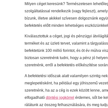
Milyen céget keresünk? Természetesen lehetőleg
szolgáltatással rendelkezik (vagy fejleszt), ame
bízunk, illetve akikkel szívesen dolgoznánk egy
befektetés előtt minden lehetséges eszközünkkel
Kiválasztottuk a céget, jogi és pénzügyi átvilá
terméket és az üzleti tervet, valamint a tárgyalás
befektetünk 100 millió forintot, és öt év múlva v
biztosan szeretnénk tudni, hogy a pénz jó helyen
szeretnénk, erről a befektetés előkészítése sor
A befektetési időszak alatt valamilyen szintig n
meglepetésként, ha például egy jóhiszemű vezet
szeretnénk, ha az a cég is ezek között lenne, am
elfogadható
döntési jogkörrel
érdemes, sőt be kel
rálátunk az összeg felhasználására, és meg tudju