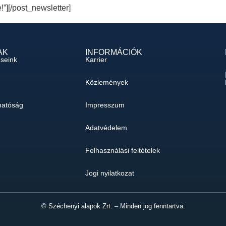
e!”][/post_newsletter]
AK
INFORMÁCIÓK
éseink
Karrier
Közlemények
hatóság
Impresszum
Adatvédelem
Felhasználási feltételek
Jogi nyilatkozat
© Széchenyi alapok Zrt. – Minden jog fenntartva.