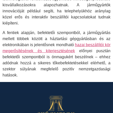
kisvállalkozásokra alapozhatnak. A járműgyártók
innovációját például segíti, ha telephelyükhöz aránylag
közel erős és interaktív beszállítói kapcsolatokat tudnak
kiépíteni.
A fentiek alapján, befektetői szempontból, a járműgyártás
mellett többek között a háztartási gépgyártásban és az
elektronikában is jelentősnek mondható
hazai beszállítói kör
megerősítésének és kiterjesztésének
előnyei pusztán
befektetői szempontból is önmagukért beszélnek – ehhez
adódnak hozzá a sikeres tőkebefektetésekkel elérhető, a
szektor súlyának megfelelő pozitív nemzetgazdasági
hatások.