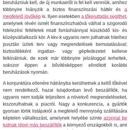
beruházniuk kell, de új munkaerőt is fel kell venniük, amihez
többnyire hiányzik a biztos finanszírozási háttér és
a
megfelelő jövőkép
is. Ilyen esetekben
a tőkejuttatás segíthet
,
amelynek révén ismét finanszírozhatóvá válhat a szigorodó
hitelezési feltételek miatt forráshiánnyal küszködő kis- és
középvállalkozói kör. A kkv-k ugyanis nem juthatnak hitelhez
pusztán üzleti terv vagy megrendelések bemutatásával;
biztosítékként ingatlan- vagy gépfedezetet kellene
felkínálniuk, de ezek már többnyire jelzáloggal terheltek,
sokszor éppen a bővítésképpen elindított korábbi
beruházások nyomán.
A konjunktúra ellenére hátrányba kerülhetnek a kellő tőkével
nem rendelkező, hazai tulajdonban levő beszállítók, ha
ugyanis nem tudják teljesíteni a növekvő megrendeléseket,
kiszorulhatnak a piacról. Nagy a konkurencia, a gyártók
gyorsan törlik listájukról a megfelelő mennyiség szállítására
képtelen vállalkozást, amelynek helyébe szinte
azonnal be
tudnak lépni más beszállítók
a környező országokból is, ami