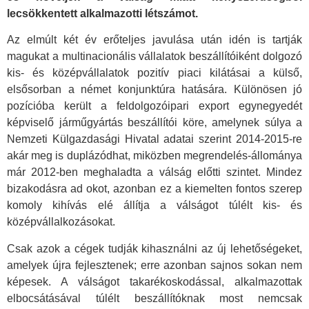
lecsökkentett alkalmazotti létszámot.
Az elmúlt két év erőteljes javulása után idén is tartják
magukat a multinacionális vállalatok beszállítóiként dolgozó
kis- és középvállalatok pozitív piaci kilátásai a külső,
elsősorban a német konjunktúra hatására. Különösen jó
pozícióba került a feldolgozóipari export egynegyedét
képviselő járműgyártás beszállítói köre, amelynek súlya a
Nemzeti Külgazdasági Hivatal adatai szerint 2014-2015-re
akár meg is duplázódhat, miközben megrendelés-állománya
már 2012-ben meghaladta a válság előtti szintet. Mindez
bizakodásra ad okot, azonban ez a kiemelten fontos szerep
komoly kihívás elé állítja a válságot túlélt kis- és
középvállalkozásokat.
Csak azok a cégek tudják kihasználni az új lehetőségeket,
amelyek újra fejlesztenek; erre azonban sajnos sokan nem
képesek. A válságot takarékoskodással, alkalmazottak
elbocsátásával túlélt beszállítóknak most nemcsak