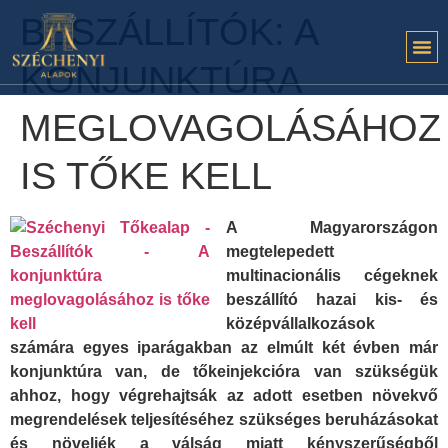
BESZÁLLÍTÓK: A
KONJUNKTÚRA
MEGLOVAGOLÁSÁHOZ
IS TŐKE KELL
A Magyarországon
megtelepedett
multinacionális cégeknek
beszállító hazai kis- és
középvállalkozások
számára egyes iparágakban az elmúlt két évben már
konjunktúra van, de tőkeinjekcióra van szükségük
ahhoz, hogy végrehajtsák az adott esetben növekvő
megrendelések teljesítéséhez szükséges beruházásokat
és növeljék a válság miatt kényszerűségből