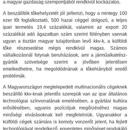
a magyar gazdaság szempontjából rendkívül kockázatos.
A beszállítók tőkehelyzetét jól jellemzi, hogy a mintegy 100
ezer főt foglalkoztató, 500 hazai céggel dolgozó, a teljes
ipari termelés 19,4 százalékát, valamint az export 20
százalékát adó ágazatban szám szerint fölényben vannak
ugyan a tisztán magyar tulajdonban levő kkv-k, a külföldi
tőke részesedése mégis rendkívül magas. Számos
vállalkozásnál folynak beruházások, ami a járműalkatrész-
gyártók szövetsége szerint a jövőben jelentősen
emelkedhetne, ha megoldódnának a tőkehiányból eredő
problémák.
A Magyarországon megtelepedett multinacionális cégeknek
beszállító kkv-knak jelentős szerepük van az ipar általános
technológiai színvonalának emelésében, a gyártási kultúra
erősítésében, ugyanis pozíciójuk megőrzéséhez magas
minőségi elvárásoknak kell megfelelniük. Ugyanakkor a
külföldi cégek számára is komoly vonzerőt jelent, ha fejlett
technológiával rendelkező, egyenletes minőséget produkáló