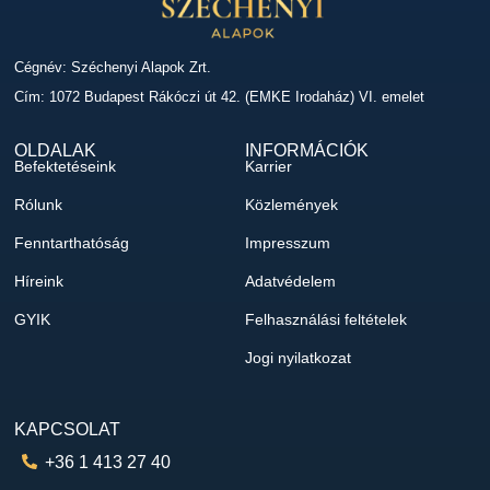
Cégnév: Széchenyi Alapok Zrt.
Cím: 1072 Budapest Rákóczi út 42. (EMKE Irodaház) VI. emelet
OLDALAK
INFORMÁCIÓK
Befektetéseink
Karrier
Rólunk
Közlemények
Fenntarthatóság
Impresszum
Híreink
Adatvédelem
GYIK
Felhasználási feltételek
Jogi nyilatkozat
KAPCSOLAT
+36 1 413 27 40