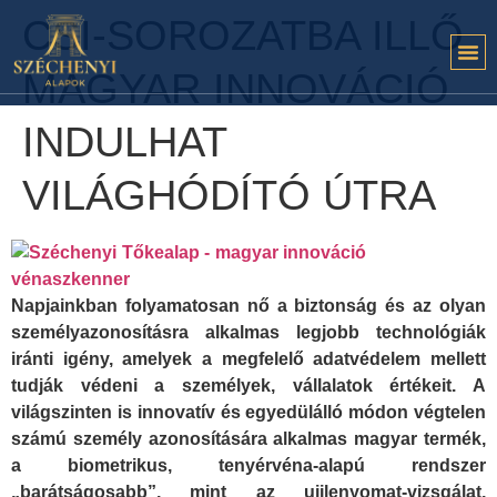
CSI-SOROZATBA ILLŐ
MAGYAR INNOVÁCIÓ
INDULHAT
VILÁGHÓDÍTÓ ÚTRA
Napjainkban folyamatosan nő a biztonság és az olyan
személyazonosításra alkalmas legjobb technológiák
iránti igény, amelyek a megfelelő adatvédelem mellett
tudják védeni a személyek, vállalatok értékeit. A
világszinten is innovatív és egyedülálló módon végtelen
számú személy azonosítására alkalmas magyar termék,
a biometrikus, tenyérvéna-alapú rendszer
„barátságosabb”, mint az ujjlenyomat-vizsgálat,