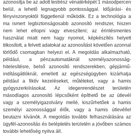
azonosítja be az adott testrész vénatérképét 1 másodpercen
belül, a lehető legnagyobb pontossággal. Időjárási- és
fényviszonyoktól függetlenül működik. Ez a technológia a
ma ismert legbiztonságosabb azonosító rendszer, hiszen
nem lehet ellopni vagy elveszíteni; az érintésmentes
használat miatt nem hagy nyomot, képkészítés helyett
titkosított, a felvett adatokat az azonosítást követően azonnal
törlődő csomagban helyezi el. A megoldás alkalmazható,
például, a pénzautomatáknál személyazonosság-
hitelesítésre, belső azonosító rendszerekben, gépjármű-
indításgátlóknál, emellett az egészségügyben kizárhatja
például a fiktív kezeléseket, műtéteket, vagy a hamis
gyógyszerkiírásokat. Az idegenrendészet területén
másodlagos azonosító lépcsőként építhető be az útlevél
vagy a személyigazolvány mellé, kiszűrhetőek a hamis
személyi azonossággal élők, vagy a hamis útlevéllel
beutazni kívánók. A megoldás további felhasználására az
ügyfél-azonosítás és beléptetés területén a jövőben számos
további lehetőség nyitva áll.