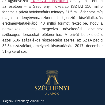
az úgynevezett
„10-20-70” konstrukció
, amelyben – ebben
az esetben – a Széchenyi Tőkealap (SZTA) 150 millió
forintot, a privát befektetőtárs mintegy 21,5 millió forintot, míg
maga a tenyérvéna-szkennert fejlesztő kisvállalkozás
eredménytartalékából 43 millió forintot fektet be, hogy a
nemzetközi piacot megcélzó növekedési terveihez
szükséges forrásokat előteremtse. A privát befektetőtárs
ezzel 5,06 százalékos részesedést szerez, az SZTA pedig
35,34 százalékot, amelynek kivásárlására 2017. december
31-ig kerül sor.
Cégnév: Széchenyi Alapok Zrt.