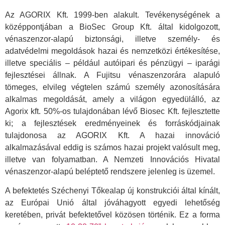
Az AGORIX Kft. 1999-ben alakult. Tevékenységének a
középpontjában a BioSec Group Kft. által kidolgozott,
vénaszenzor-alapú biztonsági, illetve személy- és
adatvédelmi megoldások hazai és nemzetközi értékesítése,
illetve speciális – például autóipari és pénzügyi – iparági
fejlesztései állnak. A Fujitsu vénaszenzorára alapuló
tömeges, elvileg végtelen számú személy azonosítására
alkalmas megoldását, amely a világon egyedülálló, az
Agorix kft. 50%-os tulajdonában lévő Biosec Kft. fejlesztette
ki; a fejlesztések eredményeinek és forráskódjainak
tulajdonosa az AGORIX Kft. A hazai innováció
alkalmazásával eddig is számos hazai projekt valósult meg,
illetve van folyamatban. A Nemzeti Innovációs Hivatal
vénaszenzor-alapú beléptető rendszere jelenleg is üzemel.
A befektetés Széchenyi Tőkealap új konstrukciói által kínált,
az Európai Unió által jóváhagyott egyedi lehetőség
keretében, privát befektetővel közösen történik. Ez a forma