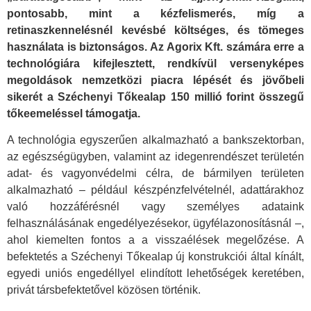
pontosabb, mint a kézfelismerés, míg a
retinaszkennelésnél kevésbé költséges, és tömeges
használata is biztonságos. Az Agorix Kft. számára erre a
technológiára kifejlesztett, rendkívül versenyképes
megoldások nemzetközi piacra lépését és jövőbeli
sikerét a Széchenyi Tőkealap 150 millió forint összegű
tőkeemeléssel támogatja.
A technológia egyszerűen alkalmazható a bankszektorban,
az egészségügyben, valamint az idegenrendészet területén
adat- és vagyonvédelmi célra, de bármilyen területen
alkalmazható – például készpénzfelvételnél, adattárakhoz
való hozzáférésnél vagy személyes adataink
felhasználásának engedélyezésekor, ügyfélazonosításnál –,
ahol kiemelten fontos a a visszaélések megelőzése. A
befektetés a Széchenyi Tőkealap új konstrukciói által kínált,
egyedi uniós engedéllyel elindított lehetőségek keretében,
privát társbefektetővel közösen történik.