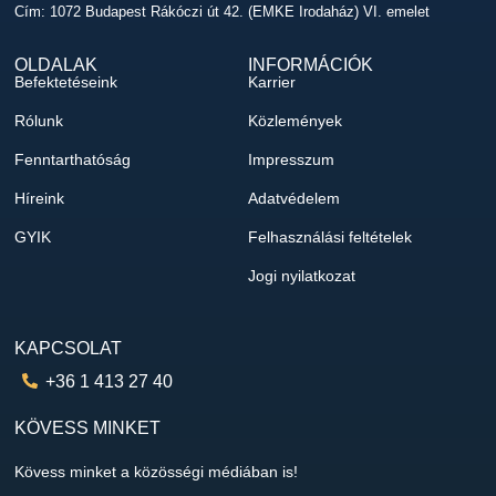
Cím: 1072 Budapest Rákóczi út 42. (EMKE Irodaház) VI. emelet
OLDALAK
INFORMÁCIÓK
Befektetéseink
Karrier
Rólunk
Közlemények
Fenntarthatóság
Impresszum
Híreink
Adatvédelem
GYIK
Felhasználási feltételek
Jogi nyilatkozat
KAPCSOLAT
+36 1 413 27 40
KÖVESS MINKET
Kövess minket a közösségi médiában is!