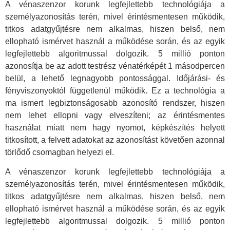
A vénaszenzor korunk legfejlettebb technológiája a
személyazonosítás terén, mivel érintésmentesen működik,
titkos adatgyűjtésre nem alkalmas, hiszen belső, nem
ellopható ismérvet használ a működése során, és az egyik
legfejlettebb algoritmussal dolgozik. 5 millió ponton
azonosítja be az adott testrész vénatérképét 1 másodpercen
belül, a lehető legnagyobb pontossággal. Időjárási- és
fényviszonyoktól függetlenül működik. Ez a technológia a
ma ismert legbiztonságosabb azonosító rendszer, hiszen
nem lehet ellopni vagy elveszíteni; az érintésmentes
használat miatt nem hagy nyomot, képkészítés helyett
titkosított, a felvett adatokat az azonosítást követően azonnal
törlődő csomagban helyezi el.
A vénaszenzor korunk legfejlettebb technológiája a
személyazonosítás terén, mivel érintésmentesen működik,
titkos adatgyűjtésre nem alkalmas, hiszen belső, nem
ellopható ismérvet használ a működése során, és az egyik
legfejlettebb algoritmussal dolgozik. 5 millió ponton