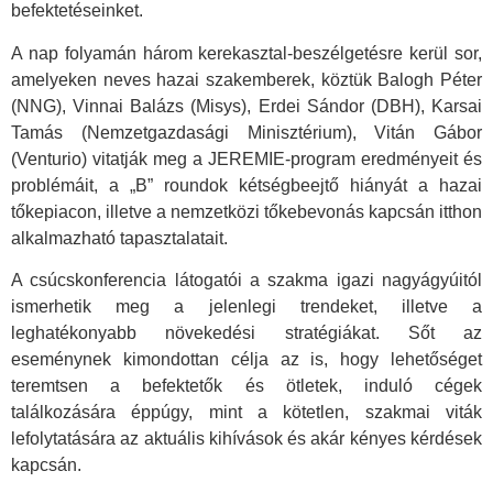
befektetéseinket.
A nap folyamán három kerekasztal-beszélgetésre kerül sor,
amelyeken neves hazai szakemberek, köztük Balogh Péter
(NNG), Vinnai Balázs (Misys), Erdei Sándor (DBH), Karsai
Tamás (Nemzetgazdasági Minisztérium), Vitán Gábor
(Venturio) vitatják meg a JEREMIE-program eredményeit és
problémáit, a „B” roundok kétségbeejtő hiányát a hazai
tőkepiacon, illetve a nemzetközi tőkebevonás kapcsán itthon
alkalmazható tapasztalatait.
A csúcskonferencia látogatói a szakma igazi nagyágyúitól
ismerhetik meg a jelenlegi trendeket, illetve a
leghatékonyabb növekedési stratégiákat. Sőt az
eseménynek kimondottan célja az is, hogy lehetőséget
teremtsen a befektetők és ötletek, induló cégek
találkozására éppúgy, mint a kötetlen, szakmai viták
lefolytatására az aktuális kihívások és akár kényes kérdések
kapcsán.