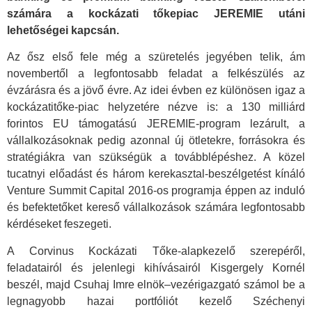
számára a kockázati tőkepiac JEREMIE utáni
lehetőségei kapcsán.
Az ősz első fele még a szüretelés jegyében telik, ám
novembertől a legfontosabb feladat a felkészülés az
évzárásra és a jövő évre. Az idei évben ez különösen igaz a
kockázatitőke-piac helyzetére nézve is: a 130 milliárd
forintos EU támogatású JEREMIE-program lezárult, a
vállalkozásoknak pedig azonnal új ötletekre, forrásokra és
stratégiákra van szükségük a továbblépéshez. A közel
tucatnyi előadást és három kerekasztal-beszélgetést kínáló
Venture Summit Capital 2016-os programja éppen az induló
és befektetőket kereső vállalkozások számára legfontosabb
kérdéseket feszegeti.
A Corvinus Kockázati Tőke-alapkezelő szerepéről,
feladatairól és jelenlegi kihívásairól Kisgergely Kornél
beszél, majd Csuhaj Imre elnök–vezérigazgató számol be a
legnagyobb hazai portfóliót kezelő Széchenyi