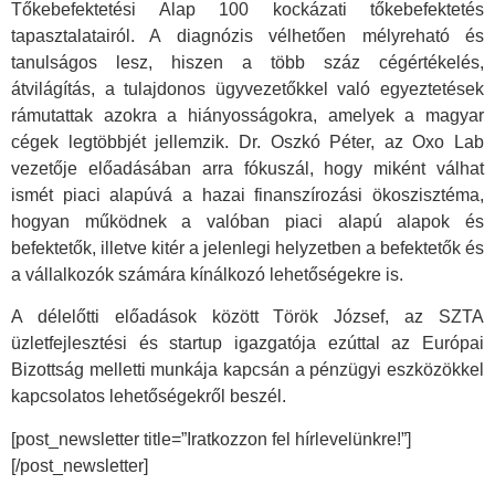
Tőkebefektetési Alap 100 kockázati tőkebefektetés
tapasztalatairól. A diagnózis vélhetően mélyreható és
tanulságos lesz, hiszen a több száz cégértékelés,
átvilágítás, a tulajdonos ügyvezetőkkel való egyeztetések
rámutattak azokra a hiányosságokra, amelyek a magyar
cégek legtöbbjét jellemzik. Dr. Oszkó Péter, az Oxo Lab
vezetője előadásában arra fókuszál, hogy miként válhat
ismét piaci alapúvá a hazai finanszírozási ökoszisztéma,
hogyan működnek a valóban piaci alapú alapok és
befektetők, illetve kitér a jelenlegi helyzetben a befektetők és
a vállalkozók számára kínálkozó lehetőségekre is.
A délelőtti előadások között Török József, az SZTA
üzletfejlesztési és startup igazgatója ezúttal az Európai
Bizottság melletti munkája kapcsán a pénzügyi eszközökkel
kapcsolatos lehetőségekről beszél.
[post_newsletter title=”Iratkozzon fel hírlevelünkre!”]
[/post_newsletter]