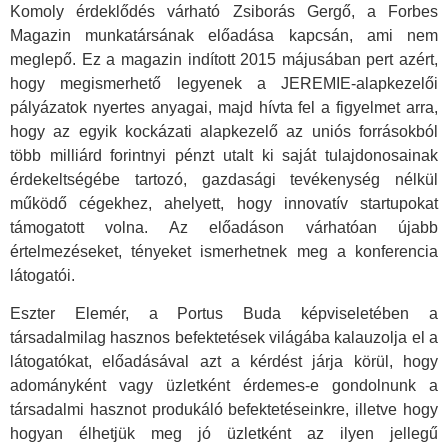
Komoly érdeklődés várható Zsiborás Gergő, a Forbes
Magazin munkatársának előadása kapcsán, ami nem
meglepő. Ez a magazin indított 2015 májusában pert azért,
hogy megismerhető legyenek a JEREMIE-alapkezelői
pályázatok nyertes anyagai, majd hívta fel a figyelmet arra,
hogy az egyik kockázati alapkezelő az uniós forrásokból
több milliárd forintnyi pénzt utalt ki saját tulajdonosainak
érdekeltségébe tartozó, gazdasági tevékenység nélkül
működő cégekhez, ahelyett, hogy innovatív startupokat
támogatott volna. Az előadáson várhatóan újabb
értelmezéseket, tényeket ismerhetnek meg a konferencia
látogatói.
Eszter Elemér, a Portus Buda képviseletében a
társadalmilag hasznos befektetések világába kalauzolja el a
látogatókat, előadásával azt a kérdést járja körül, hogy
adományként vagy üzletként érdemes-e gondolnunk a
társadalmi hasznot produkáló befektetéseinkre, illetve hogy
hogyan élhetjük meg jó üzletként az ilyen jellegű