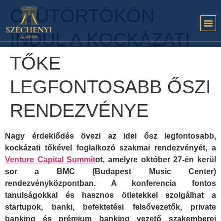
CSÜTÖRTÖKÖN
INDUL A KOCKÁZATI
TŐKE
LEGFONTOSABB ŐSZI
RENDEZVÉNYE
Nagy érdeklődés övezi az idei ősz legfontosabb,
kockázati tőkével foglalkozó szakmai rendezvényét, a
Venture Capital Summit
ot, amelyre október 27-én kerül
sor a BMC (Budapest Music Center)
rendezvényközpontban. A konferencia fontos
tanulságokkal és hasznos ötletekkel szolgálhat a
startupok, banki, befektetési felsővezetők, private
banking és prémium banking vezető szakemberei