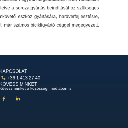
illetve a sorozatgyártás beindításához szükséges
omkövető eszköz gyártására, hardverfejlesztésre,
t. már számos bicikligyártó céggel megegyezett,
KAPCSOLAT
+36 1 413 27 40
KÖVESS MINKET
Kövess minket a közösségi médiában is!