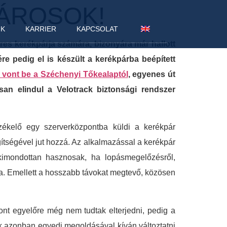
PÁROSOK!
NK
KARRIER
KAPCSOLAT
res kerékpárja számára, bizonyára már hallott
ére pedig el is készült a kerékpárba beépített
t vont be a Széchenyi Tőkealaptól
, egyenes út
san elindul a Velotrack biztonsági rendszer
ékelő egy szerverközpontba küldi a kerékpár
egítségével jut hozzá. Az alkalmazással a kerékpár
ói kimondottan hasznosak, ha lopásmegelőzésről,
a. Emellett a hosszabb távokat megtevő, közösen
ont egyelőre még nem tudtak elterjedni, pedig a
ck azonban egyedi megoldásával kíván változtatni