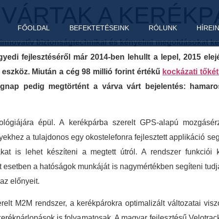
 VÁRTAK A KERÉK
FŐOLDAL
BEFEKTETÉSEINK
RÓLUNK
HÍREI
 innovatív biztonságtechnikai és kényelmi megoldásokat ke
edi fejlesztéséről már 2014-ben lehullt a lepel, 2015 elej
szköz. Miután a cég 98 millió forint értékű
kockázati tőké
Tegnap pedig megtörtént a várva várt bejelentés: hamaro
lógiájára épül. A kerékpárba szerelt GPS-alapú mozgásérz
lyekhez a tulajdonos egy okostelefonra fejlesztett applikáció s
kákat is lehet készíteni a megtett útról. A rendszer funkci
t esetben a hatóságok munkáját is nagymértékben segíteni tudj
az előnyeit.
elt M2M rendszer, a kerékpárokra optimalizált változatai visz
 kerékpárlopások is folyamatosak. A magyar fejlesztésű Velotra