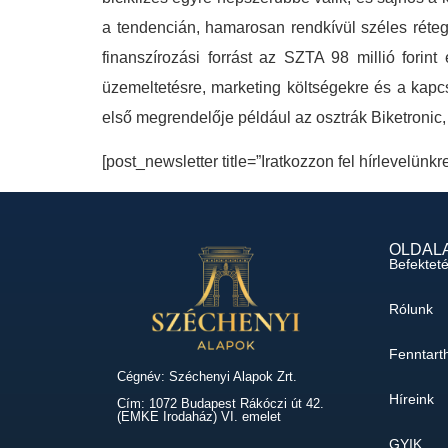
a tendencián, hamarosan rendkívül széles réteg 
finanszírozási forrást az SZTA 98 millió forint
üzemeltetésre, marketing költségekre és a kapc
első megrendelője például az osztrák Biketronic,
[post_newsletter title=”Iratkozzon fel hírlevelünkr
OLDAL
Befektet
Rólunk
Fenntart
Cégnév: Széchenyi Alapok Zrt.
Híreink
Cím: 1072 Budapest Rákóczi út 42.
(EMKE Irodaház) VI. emelet
GYIK