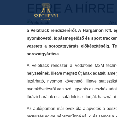
ERRE A HÍRRE
Aki
a Velotrack rendszeréről. A Hargamon Kft. egy
nyomkövető, lopásmegelőző és sport tracker e
vezetett a sorozatgyártás előkészítéséig. 
sorozatgyártása.
A Velotrack rendszer a Vodafone M2M techno
helyzetének, illetve megtett útjának adatait, ame
lezárható, nyomon követhető, illetve statiszti
nyomkövetésről van szó, ugyanis az eszköz adot
túrázó barátok és családok is ki tudják használni 
Az autóiparban már évek óta alapvetés a beszer
biciklizés egyre népszerűbbé válik, és sajnos a