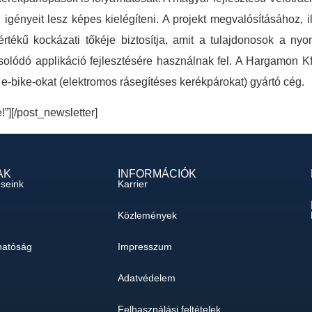
igényeit lesz képes kielégíteni. A projekt megvalósításához, 
 értékű kockázati tőkéje biztosítja, amit a tulajdonosok a ny
solódó applikáció fejlesztésére használnak fel. A Hargamon Kf
 e-bike-okat (elektromos rásegítéses kerékpárokat) gyártó cég.
e!”][/post_newsletter]
AK
INFORMÁCIÓK
éseink
Karrier
Közlemények
hatóság
Impresszum
Adatvédelem
Felhasználási feltételek