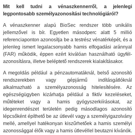
Mit kell tudni a vénaszkennerről, a jelenlegi
legpontosabb személyazonosítási technológiáról?
A vénaszkenner alapú BioSec rendszer több unikális
jellemzővel is bír. Egyetlen másodperc alatt 5 millió
referenciaponton azonosítja be a testrész vénatérképét, és a
jelenleg ismert legalacsonyabb hamis elfogadási aránnyal
(FAR) működik, éppen ezért kiválóan használható ügyfél-
azonosításra, illetve beléptető rendszerek kialakításakor.
A megoldás például a pénzautomatáknál, belső azonosító
rendszerekben vagy gépjármű indításgátlóknál
alkalmazható a személyazonosság hitelesítésére. Az
egészségügyben kizárhatja például a fiktív kezeléseket,
műtéteket vagy a hamis gyógyszerkiírásokat, az
idegenrendészet területén pedig másodlagos azonosító
lépcsőként építhető be az útlevél vagy a személyigazolvány
mellé, amellyel hatékonyan kiszűrhetőek a hamis személyi
azonossággal élők vagy a hamis útlevéllel beutazni kívánók.