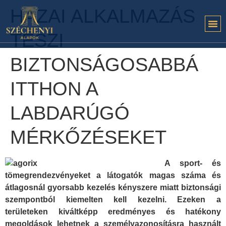
HAZAI ALKALMAZÁS
TESZI
BIZTONSÁGOSABBÁ
ITTHON A
LABDARÚGÓ
MÉRKŐZÉSEKET
A sport- és
tömegrendezvényeket a látogatók magas száma és
átlagosnál gyorsabb kezelés kényszere miatt biztonsági
szempontból kiemelten kell kezelni. Ezeken a
területeken kiváltképp eredményes és hatékony
megoldások lehetnek a személyazonosításra használt