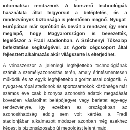
informatikai rendszerek. A korszerű technológiák
használata által felgyorsul a beléptetés, és a
rendezvények biztonsága is jelentősen megnő. Nyugat-
Európában már kipróbált és bevált a rendszer, így nem
meglepő, hogy Magyarországon is bevezették,
legelőször a Fradi stadionban. A Széchenyi Tőkealap
befektetése segítségével, az Agorix cégcsoport által
fejlesztett alkalmazás akár világszerte is elterjedhet.
A vénaszenzor a jelenlegi legfejlettebb technológiának
számít a személyazonosítás terén, amely érintésmentesen
működik és az egyik legfejlettebb algoritmussal dolgozik. A
nyugat-európai stadionok és sportcsarnokok közönsége már
számos éve csak bizonyos azonosító adatok megadását
követően vásárolhat belépőjegyet vagy bérletet egy-egy
rendezvényre, így ezekben az országokban az
azonosíthatóság eddig sem volt kérdés, a Fradi
stadionjában alkalmazott módszer azonban még ezekhez
képest is biztonságosabb új megoldást jelent majd.