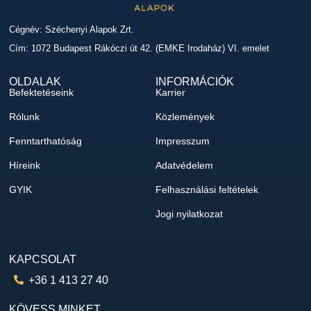
Cégnév: Széchenyi Alapok Zrt.
Cím: 1072 Budapest Rákóczi út 42. (EMKE Irodaház) VI. emelet
OLDALAK
INFORMÁCIÓK
Befektetéseink
Karrier
Rólunk
Közlemények
Fenntarthatóság
Impresszum
Híreink
Adatvédelem
GYIK
Felhasználási feltételek
Jogi nyilatkozat
KAPCSOLAT
+36 1 413 27 40
KÖVESS MINKET