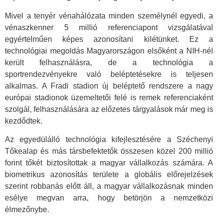
Mivel a tenyér vénahálózata minden személynél egyedi, a
vénaszkenner 5 millió referenciapont vizsgálatával
egyértelműen képes azonosítani kilétünket. Ez a
technológiai megoldás Magyarországon elsőként a NIH-nél
került felhasználásra, de a technológia a
sportrendezvényekre való beléptetésekre is teljesen
alkalmas. A Fradi stadion új beléptető rendszere a nagy
európai stadionok üzemeltetői felé is remek referenciaként
szolgál, felhasználására az előzetes tárgyalások már meg is
kezdődtek.
Az egyedülálló technológia kifejlesztésére a Széchenyi
Tőkealap és más társbefektetők összesen közel 200 millió
forint tőkét biztosítottak a magyar vállalkozás számára. A
biometrikus azonosítás területe a globális előrejelzések
szerint robbanás előtt áll, a magyar vállalkozásnak minden
esélye megvan arra, hogy betörjön a nemzetközi
élmezőnybe.