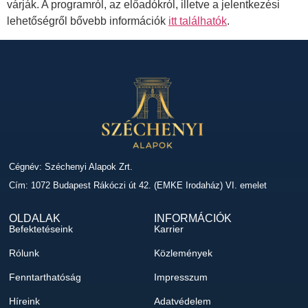
várják. A programról, az előadókról, illetve a jelentkezési
lehetőségről bővebb információk
itt találhatók
.
Cégnév: Széchenyi Alapok Zrt.
Cím: 1072 Budapest Rákóczi út 42. (EMKE Irodaház) VI. emelet
OLDALAK
INFORMÁCIÓK
Befektetéseink
Karrier
Rólunk
Közlemények
Fenntarthatóság
Impresszum
Híreink
Adatvédelem