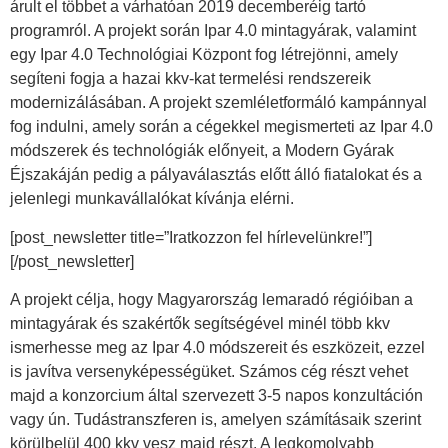
árult el többet a várhatóan 2019 decemberéig tartó
programról. A projekt során Ipar 4.0 mintagyárak, valamint
egy Ipar 4.0 Technológiai Központ fog létrejönni, amely
segíteni fogja a hazai kkv-kat termelési rendszereik
modernizálásában. A projekt szemléletformáló kampánnyal
fog indulni, amely során a cégekkel megismerteti az Ipar 4.0
módszerek és technológiák előnyeit, a Modern Gyárak
Éjszakáján pedig a pályaválasztás előtt álló fiatalokat és a
jelenlegi munkavállalókat kívánja elérni.
[post_newsletter title=”Iratkozzon fel hírlevelünkre!”]
[/post_newsletter]
A projekt célja, hogy Magyarország lemaradó régióiban a
mintagyárak és szakértők segítségével minél több kkv
ismerhesse meg az Ipar 4.0 módszereit és eszközeit, ezzel
is javítva versenyképességüket. Számos cég részt vehet
majd a konzorcium által szervezett 3-5 napos konzultáción
vagy ún. Tudástranszferen is, amelyen számításaik szerint
körülbelül 400 kkv vesz majd részt. A legkomolyabb