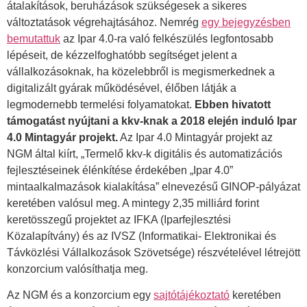
átalakítások, beruházások szükségesek a sikeres
változtatások végrehajtásához. Nemrég
egy bejegyzésben
bemutattuk
az Ipar 4.0-ra való felkészülés legfontosabb
lépéseit, de kézzelfoghatóbb segítséget jelent a
vállalkozásoknak, ha közelebbről is megismerkednek a
digitalizált gyárak működésével, élőben látják a
legmodernebb termelési folyamatokat.
Ebben hivatott
támogatást nyújtani a kkv-knak a 2018 elején induló Ipar
4.0 Mintagyár projekt.
Az Ipar 4.0 Mintagyár projekt az
NGM által kiírt, „Termelő kkv-k digitális és automatizációs
fejlesztéseinek élénkítése érdekében „Ipar 4.0”
mintaalkalmazások kialakítása” elnevezésű GINOP-pályázat
keretében valósul meg. A mintegy 2,35 milliárd forint
keretösszegű projektet az IFKA (Iparfejlesztési
Közalapítvány) és az IVSZ (Informatikai- Elektronikai és
Távközlési Vállalkozások Szövetsége) részvételével létrejött
konzorcium valósíthatja meg.
Az NGM és a konzorcium egy
sajtótájékoztató
keretében