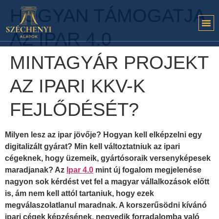
HOGYAN TÁMOGATJA
AZ IPAR 4.0
MINTAGYÁR PROJEKT
AZ IPARI KKV-K
FEJLŐDÉSÉT?
Milyen lesz az ipar jövője? Hogyan kell elképzelni egy
digitalizált gyárat? Min kell változtatniuk az ipari
cégeknek, hogy üzemeik, gyártósoraik versenyképesek
maradjanak? Az
Ipar 4.0
mint új fogalom megjelenése
nagyon sok kérdést vet fel a magyar vállalkozások előtt
is, ám nem kell attól tartaniuk, hogy ezek
megválaszolatlanul maradnak. A korszerűsödni kívánó
ipari cégek képzésének, negyedik forradalomba való