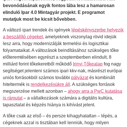
bevonódásának egyik fontos lába lesz a hamarosan
elinduló Ipar 4.0 Mintagyár projekt. E programot
mutatjuk most be kicsit bővebben.
A változó ipari trendek és igények
lépéskényszerbe helyezik
a beszállító cégeket
, amelyeknek viszonylag rövid idejük
lesz arra, hogy modernizálják termelési és logisztikai
folyamataikat. A változások beindításához szükséges tőke
előteremtésében egyrészt a szeptemberben elindult, 8
milliárd forint tőkekeretből működő
Irinyi Tőkealap
fog nagy
segítséget jelenteni számos ipari kkv-nak, másrészt európai
uniós forrásokból számos további
pályázat
és kombinált
hiteltermék is
rendelkezésükre áll
. A szükséges források
megszerzése mellett azonban –
ahogy arra a PwC kutatása
is rámutat
– a vállalkozások számára a digitális kultúra,
tapasztalat és képzés hiánya is kihívást jelent.
A tőke csak az első – és persze kihagyhatatlan – lépés, a
cégeknek azzal is tisztában kell lenniük, hogy milyen