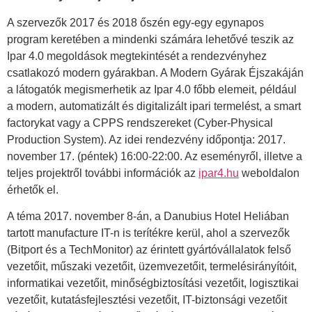
A szervezők 2017 és 2018 őszén egy-egy egynapos
program keretében a mindenki számára lehetővé teszik az
Ipar 4.0 megoldások megtekintését a rendezvényhez
csatlakozó modern gyárakban. A Modern Gyárak Éjszakáján
a látogatók megismerhetik az Ipar 4.0 főbb elemeit, például
a modern, automatizált és digitalizált ipari termelést, a smart
factorykat vagy a CPPS rendszereket (Cyber-Physical
Production System). Az idei rendezvény időpontja: 2017.
november 17. (péntek) 16:00-22:00. Az eseményről, illetve a
teljes projektről további információk az
ipar4.hu
weboldalon
érhetők el.
A téma 2017. november 8-án, a Danubius Hotel Heliában
tartott manufacture IT-n is terítékre kerül, ahol a szervezők
(Bitport és a TechMonitor) az érintett gyártóvállalatok felső
vezetőit, műszaki vezetőit, üzemvezetőit, termelésirányítóit,
informatikai vezetőit, minőségbiztosítási vezetőit, logisztikai
vezetőit, kutatásfejlesztési vezetőit, IT-biztonsági vezetőit