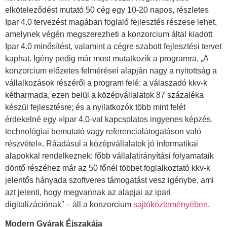
elköteleződést mutató 50 cég egy 10-20 napos, részletes
Ipar 4.0 tervezést magában foglaló fejlesztés részese lehet,
amelynek végén megszerezheti a konzorcium által kiadott
Ipar 4.0 minősítést, valamint a cégre szabott fejlesztési tervet
kaphat. Igény pedig már most mutatkozik a programra. „A
konzorcium előzetes felmérései alapján nagy a nyitottság a
vállalkozások részéről a program felé: a válaszadó kkv-k
kétharmada, ezen belül a középvállalatok 87 százaléka
készül fejlesztésre; és a nyilatkozók több mint felét
érdekelné egy »Ipar 4.0-val kapcsolatos ingyenes képzés,
technológiai bemutató vagy referencialátogatáson való
részvétel«. Ráadásul a középvállalatok jó informatikai
alapokkal rendelkeznek: főbb vállalatirányítási folyamataik
döntő részéhez már az 50 főnél többet foglalkoztató kkv-k
jelentős hányada szoftveres támogatást vesz igénybe, ami
azt jelenti, hogy megvannak az alapjai az ipari
digitalizációnak” – áll a konzorcium
sajtóközleményében
.
Modern Gyárak Éjszakája