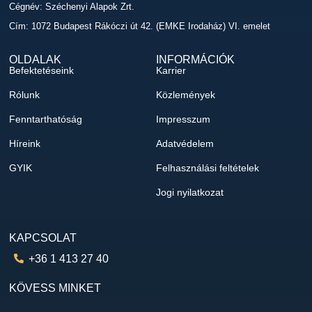
Cégnév: Széchenyi Alapok Zrt.
Cím: 1072 Budapest Rákóczi út 42. (EMKE Irodaház) VI. emelet
OLDALAK
INFORMÁCIÓK
Befektetéseink
Karrier
Rólunk
Közlemények
Fenntarthatóság
Impresszum
Híreink
Adatvédelem
GYIK
Felhasználási feltételek
Jogi nyilatkozat
KAPCSOLAT
+36 1 413 27 40
KÖVESS MINKET