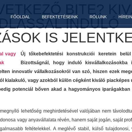
ÖVETKEZŐ BITE? KI
FŐOLDAL
BEFEKTETÉSEINK
RÓLUNK
HÍREI
DLÁSSAL INDULÓ
ZÁSOK IS JELENTK
Új tőkebefektetési konstrukciói keretein bel
Bizottságnál, hogy induló kisvállalkozásokba
melten innovatív vállalkozásokról van szó, hiszen ezek me
kból kialakuló, vagy azokból külön cégként kiváló piacképes 
pedig potenciál bőven akad a hagyományos iparágakban is
megnyíló lehetőség meghirdetésével valójában nem távolodtunk 
jdonosa vagy anyavállalata révén, hanem saját jogán, saját prof
galmasabb feltételekkel. A meglévő stabil, külső tulajdonosi, 