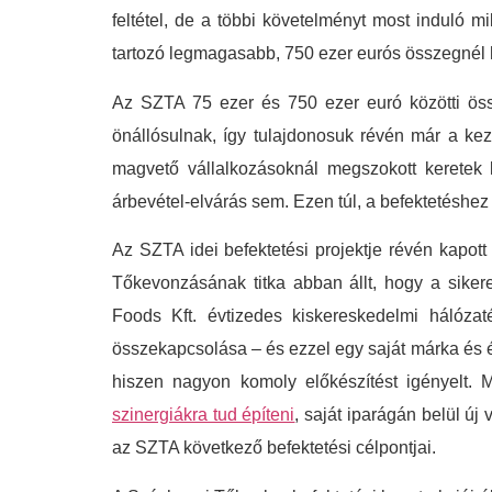
feltétel, de a többi követelményt most induló m
tartozó legmagasabb, 750 ezer eurós összegnél
Az SZTA 75 ezer és 750 ezer euró közötti össz
önállósulnak, így tulajdonosuk révén már a kezd
magvető vállalkozásoknál megszokott keretek k
árbevétel-elvárás sem. Ezen túl, a befektetéshez
Az SZTA idei befektetési projektje révén kapott
Tőkevonzásának titka abban állt, hogy a siker
Foods Kft. évtizedes kiskereskedelmi hálózaté
összekapcsolása – és ezzel egy saját márka és ét
hiszen nagyon komoly előkészítést igényelt.
szinergiákra tud építeni
, saját iparágán belül új
az SZTA következő befektetési célpontjai.