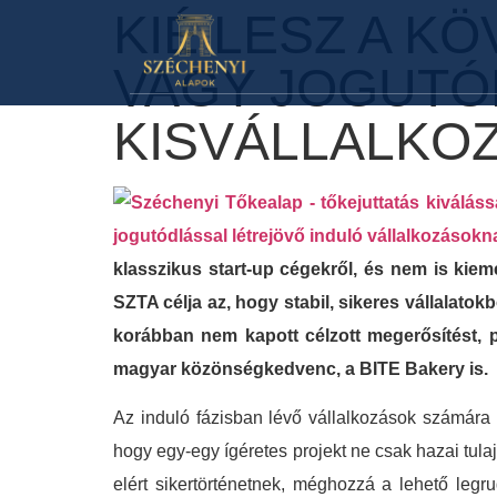
KIÉ LESZ A K
VAGY JOGUTÓ
KISVÁLLALKO
klasszikus start-up cégekről, és nem is kie
SZTA célja az, hogy stabil, sikeres vállalato
korábban nem kapott célzott megerősítést, 
magyar közönségkedvenc, a BITE Bakery is.
Az induló fázisban lévő vállalkozások számára 
hogy egy-egy ígéretes projekt ne csak hazai tula
elért sikertörténetnek, méghozzá a lehető legru