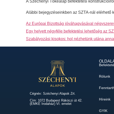
A Széchenyi Tőkealap befektetési konstrukcióiró
Alábbi bejegyzéseinkben az SZTA-nál elérhető kons
Az Európai Bizottság jóváhagyásával négyszeres
Egy helyett négyféle befektetési lehetőség az S
Szabályozási kisokos: hol nézhetünk utána anna
OLDAL
Befektet
Rólunk
Fenntart
Cégnév: Széchenyi Alapok Zrt.
Híreink
Cím: 1072 Budapest Rákóczi út 42.
(EMKE Irodaház) VI. emelet
GYIK