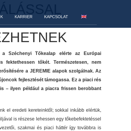
VÁLÁSSAL
NK
KARRIER
KAPCSOLAT
EZHETNEK
ül a Széchenyi Tőkealap elérte az Európai
 is fektethessen tőkét. Természetesen, nem
gerősítésére a JEREMIE alapok szolgálnak. Az
újoncok fejlesztését támogassa. Ez a piaci rés
 – ilyen például a piacra frissen berobbant
el eredeti kereteinktől; sokkal inkább elértük,
iljával is részese lehessen egy tőkebefektetéssel
vezetői, szakmai és piaci háttér így továbbra is