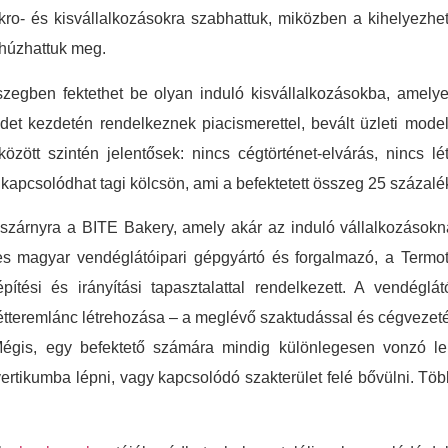
ikro- és kisvállalkozásokra szabhattuk, miközben a kihelyezhet
 húzhattuk meg.
egben fektethet be olyan induló kisvállalkozásokba, amelye
et kezdetén rendelkeznek piacismerettel, bevált üzleti model
özött szintén jelentősek: nincs cégtörténet-elvárás, nincs l
 kapcsolódhat tagi kölcsön, ami a befektetett összeg 25 százalé
 szárnyra a BITE Bakery, amely akár az induló vállalkozásokna
es magyar vendéglátóipari gépgyártó és forgalmazó, a Termote
pítési és irányítási tapasztalattal rendelkezett. A vendég
teremlánc létrehozása – a meglévő szaktudással és cégvezetési t
 Mégis, egy befektető számára mindig különlegesen vonzó l
 vertikumba lépni, vagy kapcsolódó szakterület felé bővülni. Tö