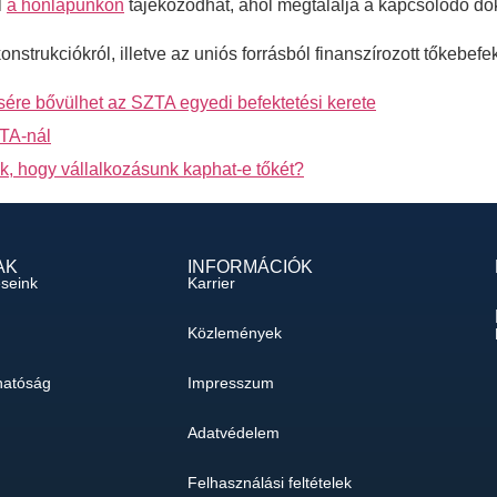
l
a honlapunkon
tájékozódhat, ahol megtalálja a kapcsolódó d
trukciókról, illetve az uniós forrásból finanszírozott tőkebefek
ére bővülhet az SZTA egyedi befektetési kerete
ZTA-nál
k, hogy vállalkozásunk kaphat-e tőkét?
AK
INFORMÁCIÓK
éseink
Karrier
Közlemények
hatóság
Impresszum
Adatvédelem
Felhasználási feltételek