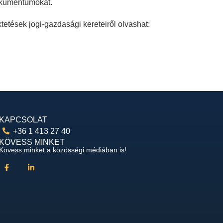
okumentumokat.
tetések jogi-gazdasági kereteiről olvashat:
KAPCSOLAT
+36 1 413 27 40
KÖVESS MINKET
Kövess minket a közösségi médiában is!