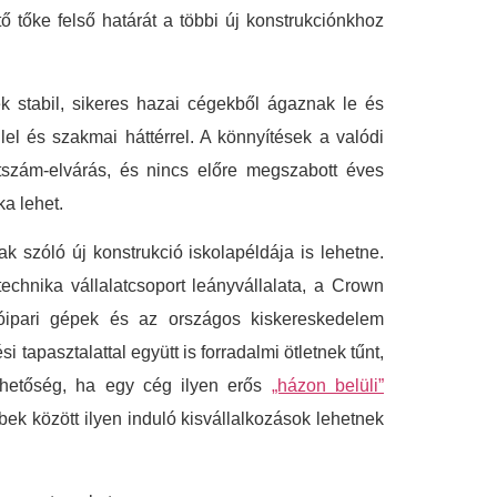
ő tőke felső határát a többi új konstrukciónkhoz
k stabil, sikeres hazai cégekből ágaznak le és
lel és szakmai háttérrel. A könnyítések a valódi
étszám-elvárás, és nincs előre megszabott éves
ka lehet.
k szóló új konstrukció iskolapéldája is lehetne.
chnika vállalatcsoport leányvállalata, a Crown
látóipari gépek és az országos kiskereskedelem
apasztalattal együtt is forradalmi ötletnek tűnt,
ehetőség, ha egy cég ilyen erős
„házon belüli”
bbek között ilyen induló kisvállalkozások lehetnek