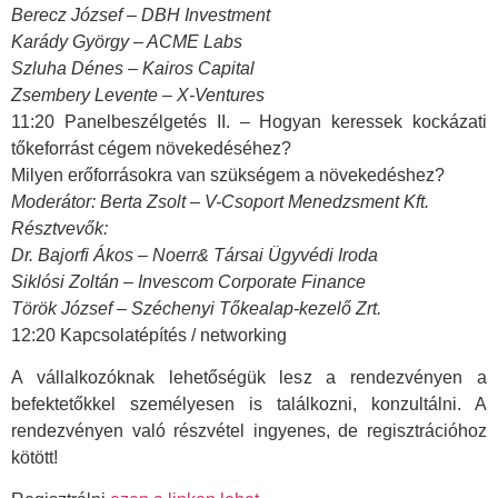
Berecz József – DBH Investment
Karády György – ACME Labs
Szluha Dénes – Kairos Capital
Zsembery Levente – X-Ventures
11:20 Panelbeszélgetés II. – Hogyan keressek kockázati
tőkeforrást cégem növekedéséhez?
Milyen erőforrásokra van szükségem a növekedéshez?
Moderátor: Berta Zsolt – V-Csoport Menedzsment Kft.
Résztvevők:
Dr. Bajorfi Ákos – Noerr& Társai Ügyvédi Iroda
Siklósi Zoltán – Invescom Corporate Finance
Török József – Széchenyi Tőkealap-kezelő Zrt.
12:20 Kapcsolatépítés / networking
A vállalkozóknak lehetőségük lesz a rendezvényen a
befektetőkkel személyesen is találkozni, konzultálni. A
rendezvényen való részvétel ingyenes, de regisztrációhoz
kötött!