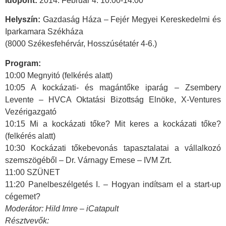
Időpont:
2014. Február 4. 10:00-14:00
Helyszín:
Gazdaság Háza – Fejér Megyei Kereskedelmi és
Iparkamara Székháza
(8000 Székesfehérvár, Hosszúsétatér 4-6.)
Program:
10:00 Megnyitó (felkérés alatt)
10:05 A kockázati- és magántőke iparág – Zsembery
Levente – HVCA Oktatási Bizottság Elnöke, X-Ventures
Vezérigazgató
10:15 Mi a kockázati tőke? Mit keres a kockázati tőke?
(felkérés alatt)
10:30 Kockázati tőkebevonás tapasztalatai a vállalkozó
szemszögéből – Dr. Várnagy Emese – IVM Zrt.
11:00 SZÜNET
11:20 Panelbeszélgetés I. – Hogyan indítsam el a start-up
cégemet?
Moderátor: Hild Imre – iCatapult
Résztvevők: