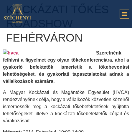
KOCKÁZATI TŐKÉS
ROADSHOW
FEHÉRVÁRON
Szeretnénk
felhívni a figyelmet egy olyan tőkekonferenciára, ahol a
gyakorló befektetők ismertetik a tőkebevonási
lehetőségeket, és gyakorlati tapasztalatokat adnak a
vállalkozások számára.
A Magyar Kockázati és Magántőke Egyesület (HVCA)
rendezvényének célja, hogy a vállalkozók közvetlen közelről
ismerhessék meg a kockázati tőkebefektetések nyújtotta
lehetőségeket, illetve a kockázati tőkebefektetők céljait és
várakozásait.