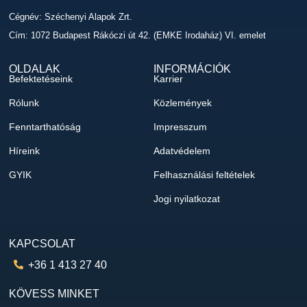
Cégnév: Széchenyi Alapok Zrt.
Cím: 1072 Budapest Rákóczi út 42. (EMKE Irodaház) VI. emelet
OLDALAK
INFORMÁCIÓK
Befektetéseink
Karrier
Rólunk
Közlemények
Fenntarthatóság
Impresszum
Híreink
Adatvédelem
GYIK
Felhasználási feltételek
Jogi nyilatkozat
KAPCSOLAT
+36 1 413 27 40
KÖVESS MINKET