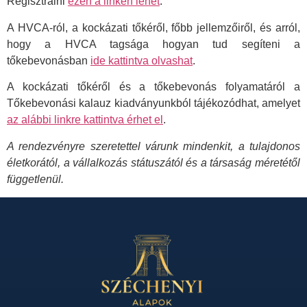
Regisztrálni
ezen a linken lehet
.
A HVCA-ról, a kockázati tőkéről, főbb jellemzőiről, és arról,
hogy a HVCA tagsága hogyan tud segíteni a
tőkebevonásban
ide kattintva olvashat
.
A kockázati tőkéről és a tőkebevonás folyamatáról a
Tőkebevonási kalauz kiadványunkból tájékozódhat, amelyet
az alábbi linkre kattintva érhet el
.
A rendezvényre szeretettel várunk mindenkit, a tulajdonos
életkorától, a vállalkozás státuszától és a társaság méretétől
függetlenül.