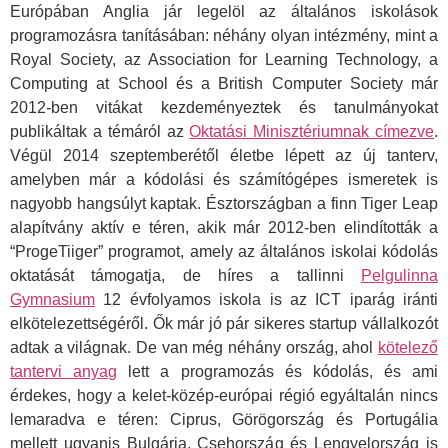
Európában Anglia jár legelöl az általános iskolások
programozásra tanításában: néhány olyan intézmény, mint a
Royal Society, az Association for Learning Technology, a
Computing at School és a British Computer Society már
2012-ben vitákat kezdeményeztek és tanulmányokat
publikáltak a témáról az
Oktatási Minisztériumnak címezve
.
Végül 2014 szeptemberétől életbe lépett az új tanterv,
amelyben már a kódolási és számítógépes ismeretek is
nagyobb hangsúlyt kaptak. Észtországban a finn Tiger Leap
alapítvány aktív e téren, akik már 2012-ben elindították a
“ProgeTiiger” programot, amely az általános iskolai kódolás
oktatását támogatja, de híres a tallinni
Pelgulinna
Gymnasium
12 évfolyamos iskola is az ICT iparág iránti
elkötelezettségéről. Ők már jó pár sikeres startup vállalkozót
adtak a világnak. De van még néhány ország, ahol
kötelező
tantervi anyag
lett a programozás és kódolás, és ami
érdekes, hogy a kelet-közép-európai régió egyáltalán nincs
lemaradva e téren: Ciprus, Görögország és Portugália
mellett ugyanis Bulgária, Csehország és Lengyelország is