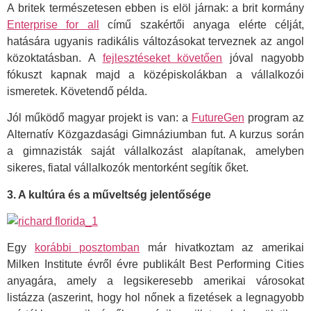
A britek természetesen ebben is elöl járnak: a brit kormány
Enterprise for all
című szakértői anyaga elérte célját,
hatására ugyanis radikális változásokat terveznek az angol
közoktatásban. A
fejlesztéseket követően
jóval nagyobb
fókuszt kapnak majd a középiskolákban a vállalkozói
ismeretek. Követendő példa.
Jól működő magyar projekt is van: a
FutureGen
program az
Alternatív Közgazdasági Gimnáziumban fut. A kurzus során
a gimnazisták saját vállalkozást alapítanak, amelyben
sikeres, fiatal vállalkozók mentorként segítik őket.
3. A kultúra és a műveltség jelentősége
Egy
korábbi posztomban
már hivatkoztam az amerikai
Milken Institute évről évre publikált Best Performing Cities
anyagára, amely a legsikeresebb amerikai városokat
listázza (aszerint, hogy hol nőnek a fizetések a legnagyobb