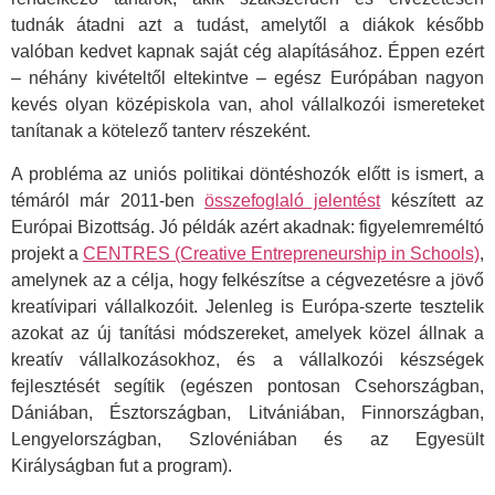
tudnák átadni azt a tudást, amelytől a diákok később
valóban kedvet kapnak saját cég alapításához. Éppen ezért
– néhány kivételtől eltekintve – egész Európában nagyon
kevés olyan középiskola van, ahol vállalkozói ismereteket
tanítanak a kötelező tanterv részeként.
A probléma az uniós politikai döntéshozók előtt is ismert, a
témáról már 2011-ben
összefoglaló jelentést
készített az
Európai Bizottság. Jó példák azért akadnak: figyelemreméltó
projekt a
CENTRES (Creative Entrepreneurship in Schools)
,
amelynek az a célja, hogy felkészítse a cégvezetésre a jövő
kreatívipari vállalkozóit. Jelenleg is Európa-szerte tesztelik
azokat az új tanítási módszereket, amelyek közel állnak a
kreatív vállalkozásokhoz, és a vállalkozói készségek
fejlesztését segítik (egészen pontosan Csehországban,
Dániában, Észtországban, Litvániában, Finnországban,
Lengyelországban, Szlovéniában és az Egyesült
Királyságban fut a program).