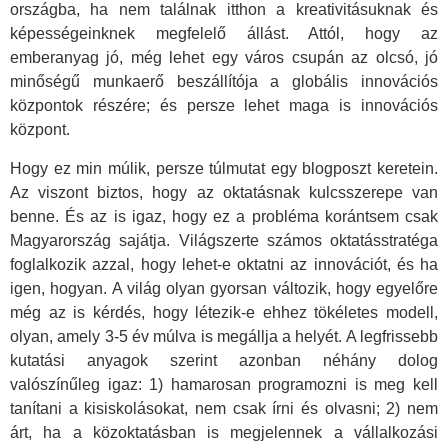
országba, ha nem találnak itthon a kreativitásuknak és
képességeinknek megfelelő állást. Attól, hogy az
emberanyag jó, még lehet egy város csupán az olcsó, jó
minőségű munkaerő beszállítója a globális innovációs
központok részére; és persze lehet maga is innovációs
központ.
Hogy ez min múlik, persze túlmutat egy blogposzt keretein.
Az viszont biztos, hogy az oktatásnak kulcsszerepe van
benne. És az is igaz, hogy ez a probléma korántsem csak
Magyarország sajátja. Világszerte számos oktatásstratéga
foglalkozik azzal, hogy lehet-e oktatni az innovációt, és ha
igen, hogyan. A világ olyan gyorsan változik, hogy egyelőre
még az is kérdés, hogy létezik-e ehhez tökéletes modell,
olyan, amely 3-5 év múlva is megállja a helyét. A legfrissebb
kutatási anyagok szerint azonban néhány dolog
valószínűleg igaz: 1) hamarosan programozni is meg kell
tanítani a kisiskolásokat, nem csak írni és olvasni; 2) nem
árt, ha a közoktatásban is megjelennek a vállalkozási