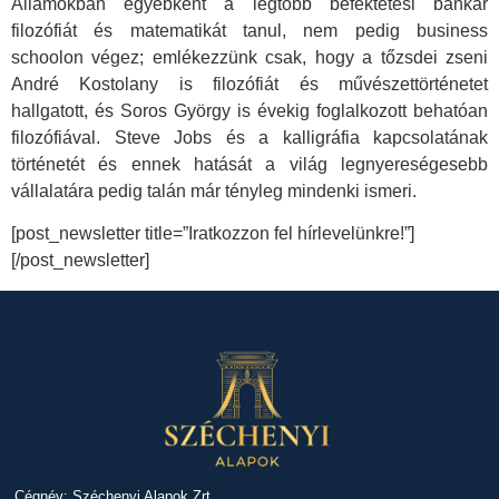
Államokban egyébként a legtöbb befektetési bankár
filozófiát és matematikát tanul, nem pedig business
schoolon végez; emlékezzünk csak, hogy a tőzsdei zseni
André Kostolany is filozófiát és művészettörténetet
hallgatott, és Soros György is évekig foglalkozott behatóan
filozófiával. Steve Jobs és a kalligráfia kapcsolatának
történetét és ennek hatását a világ legnyereségesebb
vállalatára pedig talán már tényleg mindenki ismeri.
[post_newsletter title=”Iratkozzon fel hírlevelünkre!”]
[/post_newsletter]
Cégnév: Széchenyi Alapok Zrt.