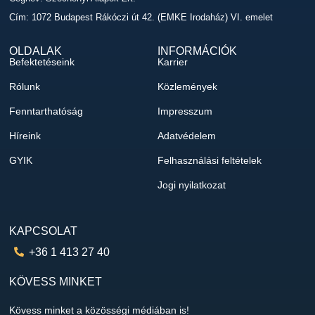
Cím: 1072 Budapest Rákóczi út 42. (EMKE Irodaház) VI. emelet
OLDALAK
INFORMÁCIÓK
Befektetéseink
Karrier
Rólunk
Közlemények
Fenntarthatóság
Impresszum
Híreink
Adatvédelem
GYIK
Felhasználási feltételek
Jogi nyilatkozat
KAPCSOLAT
+36 1 413 27 40
KÖVESS MINKET
Kövess minket a közösségi médiában is!