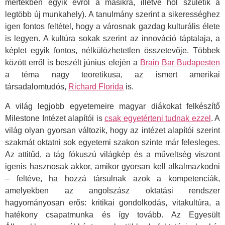
mértékben egyik évről a másikra, illetve hol születik a
legtöbb új munkahely). A tanulmány szerint a sikerességhez
igen fontos feltétel, hogy a városnak gazdag kulturális élete
is legyen. A kultúra sokak szerint az innováció táptalaja, a
képlet egyik fontos, nélkülözhetetlen összetevője. Többek
között erről is beszélt június elején a
Brain Bar Budapesten
a téma nagy teoretikusa, az ismert amerikai
társadalomtudós,
Richard Florida
is.
A világ legjobb egyetemeire magyar diákokat felkészítő
Milestone Intézet alapítói is
csak egyetérteni tudnak ezzel
. A
világ olyan gyorsan változik, hogy az intézet alapítói szerint
szakmát oktatni sok egyetemi szakon szinte már felesleges.
Az attitűd, a tág fókuszú világkép és a műveltség viszont
igenis hasznosak akkor, amikor gyorsan kell alkalmazkodni
– feltéve, ha hozzá társulnak azok a kompetenciák,
amelyekben az angolszász oktatási rendszer
hagyományosan erős: kritikai gondolkodás, vitakultúra, a
hatékony csapatmunka és így tovább. Az Egyesült