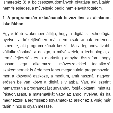
ismeretek; 3) a bölcsészettudományok oktatása egyáltalán
nem felesleges, a műveltség pedig nem elavult fogalom.
1. A programozás oktatásának bevezetése az általános
iskolákban
Egyre több szakember állítja, hogy a digitális technológia
nyelvét a közeljövőben már nem csak annak érdemes
ismernie, aki programozónak készül. Ma a leginnovatívabb
vállalkozásoknál a design, a művészetek, a technológia, a
termékfejlesztés és a marketing annyira összeforrt, hogy
lassan egy alkalmazott művészetekkel foglalkozó
szakembernek is érdemes lehet megtanulnia programoznia,
mert a közvetítő eszköze, a médium, amit használ, nagyon
erősen be van kötve a digitális világba. Van, aki szerint
hamarosan a programozást ugyanúgy fogják oktatni, mint az
írást/olvasást, a matematikát vagy az angol nyelvet, és ha
megnézzük a legfrissebb folyamatokat, akkor ez a világ már
talán nincs is olyan messze.