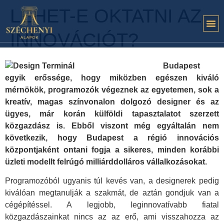
LEHET-E OKTATNI AZ
INNOVÁCIÓT?
Budapest
egyik erőssége, hogy miközben egészen kiváló
mérnökök, programozók végeznek az egyetemen, sok a
kreatív, magas színvonalon dolgozó designer és az
ügyes, már korán külföldi tapasztalatot szerzett
közgazdász is. Ebből viszont még egyáltalán nem
következik, hogy Budapest a régió innovációs
központjaként ontani fogja a sikeres, minden korábbi
üzleti modellt felrúgó milliárddolláros vállalkozásokat.
Programozóból ugyanis túl kevés van, a designerek pedig
kiválóan megtanulják a szakmát, de aztán gondjuk van a
cégépítéssel. A legjobb, leginnovatívabb fiatal
közgazdászainkat nincs az az erő, ami visszahozza az