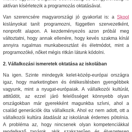
aktívan kísérletezik a programozás oktatásával.
Van szerencsére magyarországi jó gyakorlat is: a
Skool
kislányokat tanít programozni, független szervezetként,
nonprofit alapon. A kezdeményezés azon próbál meg
változtatni, hogy annak ellenére, hogy kevés szakma kínál
annyira rugalmas munkabeosztást és életmódot, mint a
programozóké, nőket mégis ritkán látunk kódolni.
2. Vállalkozási ismeretek oktatása az iskolában
Na igen. Szinte mindegyik kelet-közép-európai országra
igaz, hogy marketingben és értékesítésben gyengébbek
vagyunk, mint a nyugat-európaiak. A vállalkozói kultúrát,
attitűdöt, az ezzel járó felelősséget könnyebb olyan
országokban már gyerekként magunkba szívni, ahol a
család generációk óta vállalkozik. Ahol ez nem adott, ott a
vállalkozói kultúra átadását az iskolának érdemes pótolnia.
A probléma az, hogy nincsenek olyan kompetenciákkal
rendelkező tanárok, akik szakszerűen és élvezetesen