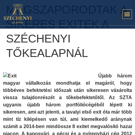
MEGSZAPORODTAK A
SIKERES EXITEK A
SZÉCHENYI
TŐKEALAPNÁL
Újabb három
magyar vállalkozás mondhatja el magáról, hogy
többéves befektetési időszak után sikeresen vásárolta
vissza tulajdonrészét a tőkebefektetőtől. Az SZTA
ugyanis újabb három portfóliócégéből lépett ki
sikeresen, ami azt jelenti, a tavalyi első exit óta már több
mint tíz kilépésen van túl, ami kiemelkedő aránynak
számít a 2014-ben mindössze 8 exitet megvalósító hazai
piacon. A kaposvári, a pécsi és a nyíregyházi cég 2012