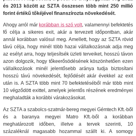
és 2013 között az SZTA összesen több mint 250 millió
forint értékű tőkéjével finanszírozta növekedését.
Ahogy arról már
korábban is szó volt
, valamennyi befektetés
fő célja a sikeres exit, akár a tervezett időpontban, akár
annál korábban valósul meg. Amellett, hogy az SZTA rövid
távú célja, hogy minél több hazai vállalkozásnak adja meg
az esélyt arra, hogy teljesítsék üzleti terveiket, hosszú távon
azon dolgozik, hogy tőkeerősödésének köszönhetően ezen
vállalkozások minél jelentősebb aránya tudja biztosítani
hosszú távú növekedését, fejlődését akár évekkel az exit
után is. A SZTA több mint 70 befektetéséből már több mint
10 végződött exittel, amelyek jelentős részének eredményei
meghaladták a korábbi várakozásokat.
Az SZTA a szabolcs-szatmár-bereg megyei Gémtech Kft.-ből
és a baranya megyei Matro Kft.-ből a korábban
meghatározott időben, illetve a tervek szerinti, 10
százaléknál magasabb hozammal szállt ki. A somogy