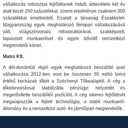
vállalkozás robosztus fejlődésnek indult, árbevétele két év
alatt közel 250 százalékkal, üzemi eredménye csaknem 300
százalékkal emelkedett. Ezalatt a társaság Északkelet-
Magyarország egyik meghatározó fémipari vállalkozásává
vált, világszínvonalú infrastruktúrával, szakképzett,
tapasztalt munkaerővel és egyre bővülő nemzetközi
megrendelői körrel.
Matro Kft.
A dél-dunántúli régió egyik meghatározó beszállító ipari
vállalkozása 2012-ben vont be összesen 55 millió forint
értékű kockázati tőkét a Széchenyi Tőkealaptól. A cég a
tőkebevonással stabilizálta pénzügyi helyzetét és
megerősítette beszállítói pozícióit. A cég sikeres fejlődését
megalapozzák a fejlett technológia, a stabil munkaerő-
állomány és a nemzetközi autó- és járműipari megrendelők.