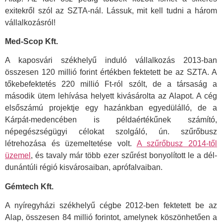
exitekről szól az SZTA-nál. Lássuk, mit kell tudni a három
vállalkozásról!
Med-Scop Kft.
A kaposvári székhelyű induló vállalkozás 2013-ban
összesen 120 millió forint értékben fektetett be az SZTA. A
tőkebefektetés 220 millió Ft-ról szólt, de a társaság a
második ütem lehívása helyett kivásárolta az Alapot. A cég
elsőszámú projektje egy hazánkban egyedülálló, de a
Kárpát-medencében is példaértékűnek számító,
népegészségügyi célokat szolgáló, ún. szűrőbusz
létrehozása és üzemeltetése volt.
A szűrőbusz 2014-től
üzemel
, és tavaly már több ezer szűrést bonyolított le a dél-
dunántúli régió kisvárosaiban, aprófalvaiban.
Gémtech Kft.
A nyíregyházi székhelyű cégbe 2012-ben fektetett be az
Alap, összesen 84 millió forintot, amelynek köszönhetően a