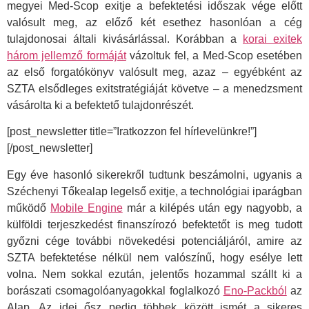
megyei Med-Scop exitje a befektetési időszak vége előtt
valósult meg, az előző két esethez hasonlóan a cég
tulajdonosai általi kivásárlással. Korábban a
korai exitek
három jellemző formáját
vázoltuk fel, a Med-Scop esetében
az első forgatókönyv valósult meg, azaz – egyébként az
SZTA elsődleges exitstratégiáját követve – a menedzsment
vásárolta ki a befektető tulajdonrészét.
[post_newsletter title=”Iratkozzon fel hírlevelünkre!”]
[/post_newsletter]
Egy éve hasonló sikerekről tudtunk beszámolni, ugyanis a
Széchenyi Tőkealap legelső exitje, a technológiai iparágban
működő
Mobile Engine
már a kilépés után egy nagyobb, a
külföldi terjeszkedést finanszírozó befektetőt is meg tudott
győzni cége további növekedési potenciáljáról, amire az
SZTA befektetése nélkül nem valószínű, hogy esélye lett
volna. Nem sokkal ezután, jelentős hozammal szállt ki a
borászati csomagolóanyagokkal foglalkozó
Eno-Packból
az
Alap. Az idei ősz pedig többek között ismét a sikeres