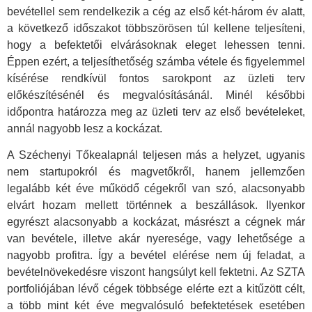
bevétellel sem rendelkezik a cég az első két-három év alatt,
a következő időszakot többszörösen túl kellene teljesíteni,
hogy a befektetői elvárásoknak eleget lehessen tenni.
Éppen ezért, a teljesíthetőség számba vétele és figyelemmel
kísérése rendkívül fontos sarokpont az üzleti terv
előkészítésénél és megvalósításánál. Minél későbbi
időpontra határozza meg az üzleti terv az első bevételeket,
annál nagyobb lesz a kockázat.
A Széchenyi Tőkealapnál teljesen más a helyzet, ugyanis
nem startupokról és magvetőkről, hanem jellemzően
legalább két éve működő cégekről van szó, alacsonyabb
elvárt hozam mellett történnek a beszállások. Ilyenkor
egyrészt alacsonyabb a kockázat, másrészt a cégnek már
van bevétele, illetve akár nyeresége, vagy lehetősége a
nagyobb profitra. Így a bevétel elérése nem új feladat, a
bevételnövekedésre viszont hangsúlyt kell fektetni. Az SZTA
portfoliójában lévő cégek többsége elérte ezt a kitűzött célt,
a több mint két éve megvalósuló befektetések esetében