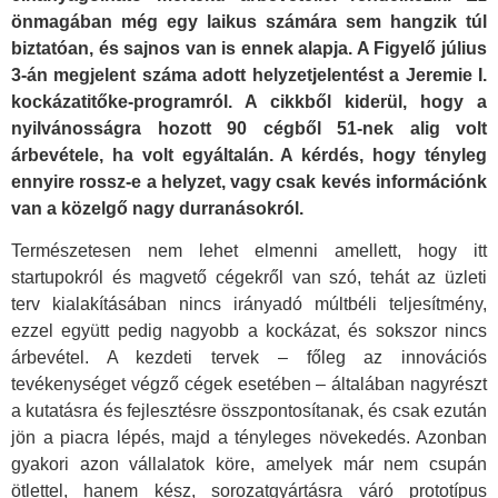
önmagában még egy laikus számára sem hangzik túl
biztatóan, és sajnos van is ennek alapja. A Figyelő július
3-án megjelent száma adott helyzetjelentést a Jeremie I.
kockázatitőke-programról. A cikkből kiderül, hogy a
nyilvánosságra hozott 90 cégből 51-nek alig volt
árbevétele, ha volt egyáltalán. A kérdés, hogy tényleg
ennyire rossz-e a helyzet, vagy csak kevés információnk
van a közelgő nagy durranásokról.
Természetesen nem lehet elmenni amellett, hogy itt
startupokról és magvető cégekről van szó, tehát az üzleti
terv kialakításában nincs irányadó múltbéli teljesítmény,
ezzel együtt pedig nagyobb a kockázat, és sokszor nincs
árbevétel. A kezdeti tervek – főleg az innovációs
tevékenységet végző cégek esetében – általában nagyrészt
a kutatásra és fejlesztésre összpontosítanak, és csak ezután
jön a piacra lépés, majd a tényleges növekedés. Azonban
gyakori azon vállalatok köre, amelyek már nem csupán
ötlettel, hanem kész, sorozatgyártásra váró prototípus