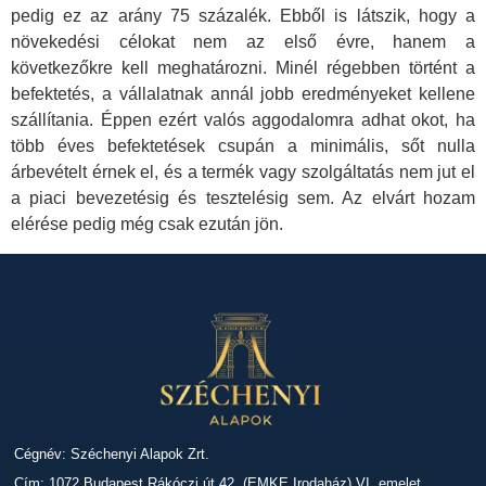
pedig ez az arány 75 százalék. Ebből is látszik, hogy a
növekedési célokat nem az első évre, hanem a
következőkre kell meghatározni. Minél régebben történt a
befektetés, a vállalatnak annál jobb eredményeket kellene
szállítania. Éppen ezért valós aggodalomra adhat okot, ha
több éves befektetések csupán a minimális, sőt nulla
árbevételt érnek el, és a termék vagy szolgáltatás nem jut el
a piaci bevezetésig és tesztelésig sem. Az elvárt hozam
elérése pedig még csak ezután jön.
Cégnév: Széchenyi Alapok Zrt.
Cím: 1072 Budapest Rákóczi út 42. (EMKE Irodaház) VI. emelet