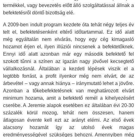
termékkel, vagy bevezetés előtt álló szolgáltatással állnak a
befektetésről döntő bizottság elé.
A 2009-ben indult program kezdete óta tehát négy teljes év
telt el, befektetésenként eltérő időtartammal. Ez idő alatt
még egyáltalán nem elvárás, hogy egy cég kimagasló
hozamot érjen el, ilyen illúziói nincsenek a befektetőknek.
Ennyi idő alatt azonban már egy második befektető fel
szokott tűnni a színen az igazán nagy jövővel kecsegtető
vállalkozásnál. Általában a kezdeti lépések viszik el a
legtöbb forrást, a profit ilyenkor még nem elvárt, de az
árbevétel – vagy annak hiánya – iránymutató lehet a jövőre.
Azonban a tőkebefektetésnek van meghatározott elvárt
minimum hozama, amit a befektető remél a kihelyezésért
cserébe. A Jeremie alapok esetében ez általában évi 20-30
százalék körül mozog, tehát nem összesen, hanem
átlagosan évente kell ezt az arányt elérni. Az első évek
alacsony hozamát így az utolsó évek magas
eredményességével szükséges behozni. Amennyiben még