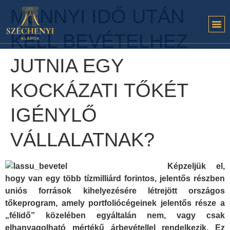
MENNYI IDŐ UTÁN
KELL BEVÉTELHEZ
JUTNIA EGY
KOCKÁZATI TŐKÉT
IGÉNYLŐ
VÁLLALATNAK?
Képzeljük el,
hogy van egy több tízmilliárd forintos, jelentős részben
uniós források kihelyezésére létrejött országos
tőkeprogram, amely portfoliócégeinek jelentős része a
„félidő” közelében egyáltalán nem, vagy csak
elhanyagolható mértékű árbevétellel rendelkezik. Ez