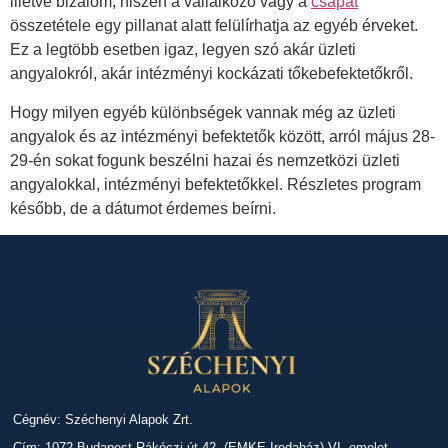
illetve bizalom, hiszen a vállalkozó vagy a
csapat
összetétele egy pillanat alatt felülírhatja az egyéb érveket.
Ez a legtöbb esetben igaz, legyen szó akár üzleti
angyalokról, akár intézményi kockázati tőkebefektetőkről.
Hogy milyen egyéb különbségek vannak még az üzleti
angyalok és az intézményi befektetők között, arról május 28-
29-én sokat fogunk beszélni hazai és nemzetközi üzleti
angyalokkal, intézményi befektetőkkel. Részletes program
később, de a dátumot érdemes beírni.
Cégnév: Széchenyi Alapok Zrt.
Cím: 1072 Budapest Rákóczi út 42. (EMKE Irodaház) VI. emelet