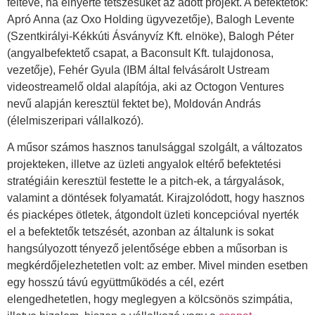
feltéve, ha elnyerte tetszésüket az adott projekt. A befektetők:
Apró Anna (az Oxo Holding ügyvezetője), Balogh Levente
(Szentkirályi-Kékkúti Ásványvíz Kft. elnöke), Balogh Péter
(angyalbefektető csapat, a Baconsult Kft. tulajdonosa,
vezetője), Fehér Gyula (IBM által felvásárolt Ustream
videostreamelő oldal alapítója, aki az Octogon Ventures
nevű alapján keresztül fektet be), Moldován András
(élelmiszeripari vállalkozó).
A műsor számos hasznos tanulsággal szolgált, a változatos
projekteken, illetve az üzleti angyalok eltérő befektetési
stratégiáin keresztül festette le a pitch-ek, a tárgyalások,
valamint a döntések folyamatát. Kirajzolódott, hogy hasznos
és piacképes ötletek, átgondolt üzleti koncepcióval nyerték
el a befektetők tetszését, azonban az általunk is sokat
hangsúlyozott tényező jelentősége ebben a műsorban is
megkérdőjelezhetetlen volt: az ember. Mivel minden esetben
egy hosszú távú együttműködés a cél, ezért
elengedhetetlen, hogy meglegyen a kölcsönös szimpátia,