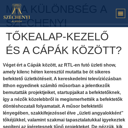
MI A KÜLÖNBSÉG A
SZÉCHENYI
TŐKEALAP-KEZELŐ
ÉS A CÁPÁK KÖZÖTT?
Véget ért a Cápák között, az RTL-en futó üzleti show,
amely kilenc héten keresztül mutatta be öt sikeres
befektető üzletkötéseit. A kereskedelmi televíziózásban
itthon egyedinek számító műsorban a jelentkezők
bemutatták projektjeiket, startupjaikat a befektetőknek,
így a nézők közelebbről is megismerhették a befektetők
döntéshozatali folyamatait. A műsor befektetői
lényegében, szakkifejezéssel élve „üzleti angyalokként”
tőkéjükkel, valamint szakmai tapasztalatukkal igyekeztek
segíteni az ígéretesnek tűnő projekteket. De nézzük, kik