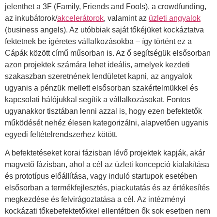
jelenthet a 3F (Family, Friends and Fools), a crowdfunding,
az inkubátorok/
akcelerátorok
, valamint az
üzleti angyalok
(business angels). Az utóbbiak saját tőkéjüket kockáztatva
fektetnek be ígéretes vállalkozásokba – így történt ez a
Cápák között című műsorban is. Az ő segítségük elsősorban
azon projektek számára lehet ideális, amelyek kezdeti
szakaszban szeretnének lendületet kapni, az angyalok
ugyanis a pénzük mellett elsősorban szakértelmükkel és
kapcsolati hálójukkal segítik a vállalkozásokat. Fontos
ugyanakkor tisztában lenni azzal is, hogy ezen befektetők
működését nehéz élesen kategorizálni, alapvetően ugyanis
egyedi feltételrendszerhez kötött.
A befektetéseket korai fázisban lévő projektek kapják, akár
magvető fázisban, ahol a cél az üzleti koncepció kialakítása
és prototípus előállítása, vagy induló startupok esetében
elsősorban a termékfejlesztés, piackutatás és az értékesítés
megkezdése és felvirágoztatása a cél. Az intézményi
kockázati tőkebefektetőkkel ellentétben ők sok esetben nem