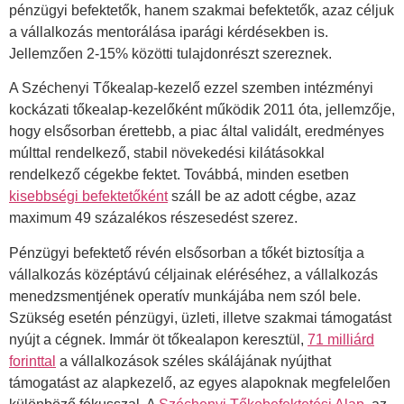
pénzügyi befektetők, hanem szakmai befektetők, azaz céljuk
a vállalkozás mentorálása iparági kérdésekben is.
Jellemzően 2-15% közötti tulajdonrészt szereznek.
A Széchenyi Tőkealap-kezelő ezzel szemben intézményi
kockázati tőkealap-kezelőként működik 2011 óta, jellemzője,
hogy elsősorban érettebb, a piac által validált, eredményes
múlttal rendelkező, stabil növekedési kilátásokkal
rendelkező cégekbe fektet. Továbbá, minden esetben
kisebbségi befektetőként
száll be az adott cégbe, azaz
maximum 49 százalékos részesedést szerez.
Pénzügyi befektető révén elsősorban a tőkét biztosítja a
vállalkozás középtávú céljainak eléréséhez, a vállalkozás
menedzsmentjének operatív munkájába nem szól bele.
Szükség esetén pénzügyi, üzleti, illetve szakmai támogatást
nyújt a cégnek. Immár öt tőkealapon keresztül,
71 milliárd
forinttal
a vállalkozások széles skálájának nyújthat
támogatást az alapkezelő, az egyes alapoknak megfelelően