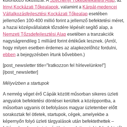
különböző fókusszal. A
Széchenyi Tőkebefektetési Alap
, az
Irinyi Kockázati Tőkealapok
, valamint a
Kárpát-medencei
Vállalkozásfejlesztési Kockázati Tőkealap
esetében
jellemzően 100-400 millió forint a jellemző befektetési méret,
a hazai középvállalatok tőzsdére lépését segítő alap, a
Nemzeti Tőzsdefejlesztési Alap
esetében a tranzakciók
nagyságrendileg 1 milliárd forint értékűek lesznek. (Arról,
hogy milyen esetben érdemes az alapkezelőhöz fordulni,
ebben
a bejegyzésben írtunk bővebben.)
[post_newsletter title=”Iratkozzon fel hírlevelünkre!”]
[/post_newsletter]
Mélyvízben a startupok
A nemrég véget érő Cápák között műsorban sikeres üzleti
angyalok befektetési döntései kerültek a középpontba, a
műsorban ugyanis öt befolyásos magyar üzletember előtt
sorakoztak fel ötletek, startupok, cégek, amelyekbe a
képernyőn folyó üzleti tárgyalások után befektethettek –