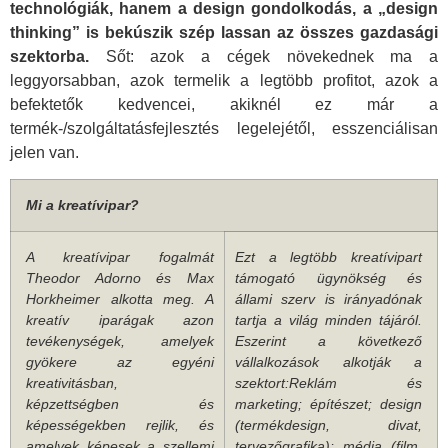
technológiák, hanem a design gondolkodás, a „design
thinking” is bekúszik szép lassan az összes gazdasági
szektorba.
Sőt: azok a cégek növekednek ma a
leggyorsabban, azok termelik a legtöbb profitot, azok a
befektetők kedvencei, akiknél ez már a
termék-/szolgáltatásfejlesztés legelejétől, esszenciálisan
jelen van.
Mi a kreatívipar?
A kreatívipar fogalmát
Ezt a legtöbb kreatívipart
Theodor Adorno és Max
támogató ügynökség és
Horkheimer alkotta meg. A
állami szerv is irányadónak
kreatív iparágak azon
tartja a világ minden tájáról.
tevékenységek, amelyek
Eszerint a következő
gyökere az egyéni
vállalkozások alkotják a
kreativitásban,
szektort:
Reklám és
képzettségben és
marketing; építészet; design
képességekben rejlik, és
(termékdesign, divat,
amelyek képesek a szellemi
tervezőgrafika); média (film,