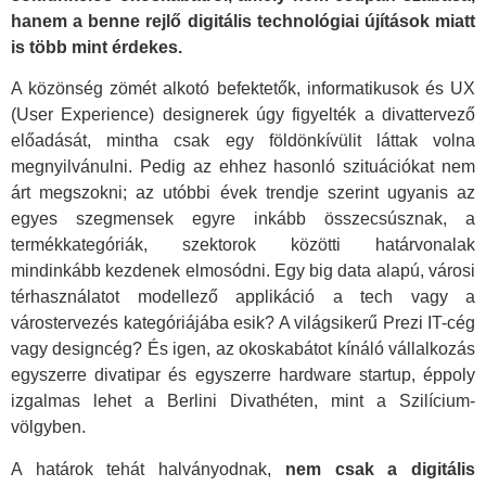
hanem a benne rejlő digitális technológiai újítások miatt
is több mint érdekes.
A közönség zömét alkotó befektetők, informatikusok és UX
(User Experience) designerek úgy figyelték a divattervező
előadását, mintha csak egy földönkívülit láttak volna
megnyilvánulni. Pedig az ehhez hasonló szituációkat nem
árt megszokni; az utóbbi évek trendje szerint ugyanis az
egyes szegmensek egyre inkább összecsúsznak, a
termékkategóriák, szektorok közötti határvonalak
mindinkább kezdenek elmosódni. Egy big data alapú, városi
térhasználatot modellező applikáció a tech vagy a
várostervezés kategóriájába esik? A világsikerű Prezi IT-cég
vagy designcég? És igen, az okoskabátot kínáló vállalkozás
egyszerre divatipar és egyszerre hardware startup, éppoly
izgalmas lehet a Berlini Divathéten, mint a Szilícium-
völgyben.
A határok tehát halványodnak,
nem csak a digitális