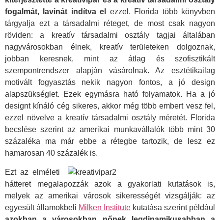
fogalmát, lavinát indítva el
ezzel. Florida több könyvben
tárgyalja ezt a társadalmi réteget, de most csak nagyon
röviden: a kreatív társadalmi osztály tagjai általában
nagyvárosokban élnek, kreatív területeken dolgoznak,
jobban keresnek, mint az átlag és szofisztikált
szempontrendszer alapján vásárolnak. Az esztétikailag
motivált fogyasztás nekik nagyon fontos, a jó design
alapszükséglet. Ezek egymásra ható folyamatok. Ha a jó
designt kínáló cég sikeres, akkor még több embert vesz fel,
ezzel növelve a kreatív társadalmi osztály méretét. Florida
becslése szerint az amerikai munkavállalók több mint 30
százaléka ma már ebbe a rétegbe tartozik, de lesz ez
hamarosan 40 százalék is.
Ezt az elméleti
hátteret megalapozzák azok a gyakorlati kutatások is,
melyek az amerikai városok sikerességét vizsgálják: az
egyesült államokbeli
Milken Institute
kutatása szerint például
azokban a városokban nőnek legdinamikusabban a