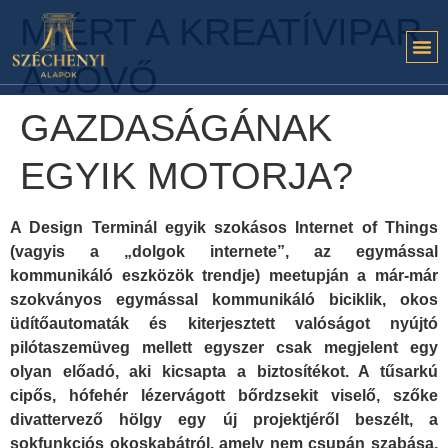
MIÉRT A KREATÍVIPAR
A JÖVŐ
GAZDASÁGÁNAK
EGYIK MOTORJA?
A Design Terminál egyik szokásos Internet of Things
(vagyis a „dolgok internete”, az egymással
kommunikáló eszközök trendje) meetupján a már-már
szokványos egymással kommunikáló biciklik, okos
üdítőautomaták és kiterjesztett valóságot nyújtó
pilótaszemüveg mellett egyszer csak megjelent egy
olyan előadó, aki kicsapta a biztosítékot. A tűsarkú
cipős, hófehér lézervágott bőrdzsekit viselő, szőke
divattervező hölgy egy új projektjéről beszélt, a
sokfunkciós okoskabátról, amely nem csupán szabása,