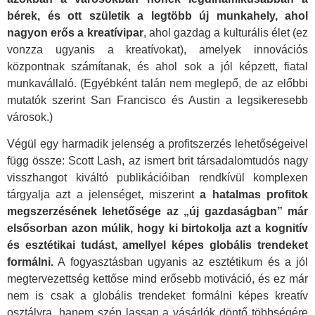
bérek, és ott születik a legtöbb új munkahely, ahol
nagyon erős a kreatívipar
, ahol gazdag a kulturális élet (ez
vonzza ugyanis a kreatívokat), amelyek innovációs
központnak számítanak, és ahol sok a jól képzett, fiatal
munkavállaló. (Egyébként talán nem meglepő, de az előbbi
mutatók szerint San Francisco és Austin a legsikeresebb
városok.)
Végül egy harmadik jelenség a profitszerzés lehetőségeivel
függ össze: Scott Lash, az ismert brit társadalomtudós nagy
visszhangot kiváltó publikációiban rendkívül komplexen
tárgyalja azt a jelenséget, miszerint
a hatalmas profitok
megszerzésének lehetősége az „új gazdaságban” már
elsősorban azon múlik, hogy ki birtokolja azt a kognitív
és esztétikai tudást, amellyel képes globális trendeket
formálni.
A fogyasztásban ugyanis az esztétikum és a jól
megtervezettség kettőse mind erősebb motiváció, és ez már
nem is csak a globális trendeket formálni képes kreatív
osztályra, hanem szép lassan a vásárlók döntő többségére