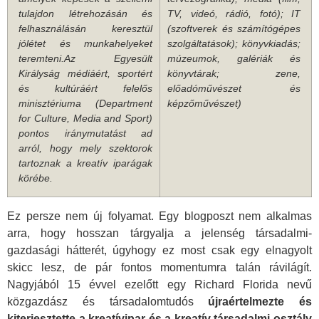
tulajdon létrehozásán és
TV, videó, rádió, fotó); IT
felhasználásán keresztül
(szoftverek és számítógépes
jólétet és munkahelyeket
szolgáltatások); könyvkiadás;
teremteni.
Az Egyesült
múzeumok, galériák és
Királyság médiáért, sportért
könyvtárak; zene,
és kultúráért felelős
előadóművészet és
minisztériuma (Department
képzőművészet)
for Culture, Media and Sport)
pontos iránymutatást ad
arról, hogy mely szektorok
tartoznak a kreatív iparágak
körébe.
Ez persze nem új folyamat. Egy blogposzt nem alkalmas
arra, hogy hosszan tárgyalja a jelenség társadalmi-
gazdasági hátterét, úgyhogy ez most csak egy elnagyolt
skicc lesz, de pár fontos momentumra talán rávilágít.
Nagyjából 15 évvel ezelőtt egy Richard Florida nevű
közgazdász és társadalomtudós
újraértelmezte és
kiterjesztette a kreatívipar és a kreatív társadalmi osztály