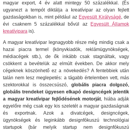
magyar export, 4 év alatt mintegy 50 százalékkal. (És
ugyanezt a tempót diktálja a kreatívipar az olyan fejlett
gazdaságokban is, mint például az
Egyesült Királyságé
, de
évi csaknem 5 százalékkal bővül az
Egyesült Államok
kreatívipara
is).
A magyar kreatívipar legnagyobb része még mindig csak a
hazai piacra termel (könyvkiadók, reklámügynökségek,
médiacégek stb.), de ők inkább csak stagnáltak, vagy
csökkent a bevételük az elmúlt években. De akkor mely
cégeknek köszönhető ez a növekedés? A fentebbiek után
talán nem lesz meglepetés: a tágabb értelemben vett, más
szektorokkal is összecsúszó,
globális piacra dolgozó,
globális trendeket ügyesen elkapó designcégek jelentik
a magyar kreatívipar fejlődésének motorját
, hiába adják
egyelőre még csak egy kis szeletét a magyar gazdaságnak
és exportnak. Azok a divatcégek, designcégek,
ügynökségek és leginkább designfókuszú technológiai
startupok (bár melyik startup nem designfókuszú