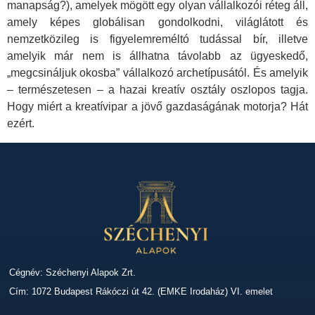
manapság?), amelyek mögött egy olyan vállalkozói réteg áll,
amely képes globálisan gondolkodni, világlátott és
nemzetközileg is figyelemreméltó tudással bír, illetve
amelyik már nem is állhatna távolabb az ügyeskedő,
„megcsináljuk okosba” vállalkozó archetípusától. És amelyik
– természetesen – a hazai kreatív osztály oszlopos tagja.
Hogy miért a kreatívipar a jövő gazdaságának motorja? Hát
ezért.
Cégnév: Széchenyi Alapok Zrt.
Cím: 1072 Budapest Rákóczi út 42. (EMKE Irodaház) VI. emelet