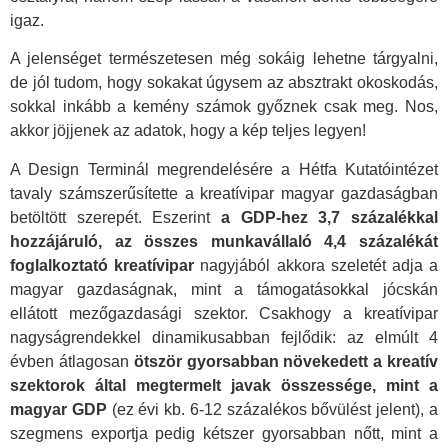
igaz.
A jelenséget természetesen még sokáig lehetne tárgyalni,
de jól tudom, hogy sokakat úgysem az absztrakt okoskodás,
sokkal inkább a kemény számok győznek csak meg. Nos,
akkor jöjjenek az adatok, hogy a kép teljes legyen!
A Design Terminál megrendelésére a Hétfa Kutatóintézet
tavaly számszerűsítette a kreatívipar magyar gazdaságban
betöltött szerepét. Eszerint
a GDP-hez 3,7 százalékkal
hozzájáruló, az összes munkavállaló 4,4 százalékát
foglalkoztató kreatívipar
nagyjából akkora szeletét adja a
magyar gazdaságnak, mint a támogatásokkal jócskán
ellátott mezőgazdasági szektor. Csakhogy a kreatívipar
nagyságrendekkel dinamikusabban fejlődik: az elmúlt 4
évben átlagosan
ötször gyorsabban növekedett a kreatív
szektorok által megtermelt javak összessége, mint a
magyar GDP
(ez évi kb. 6-12 százalékos bővülést jelent), a
szegmens exportja pedig kétszer gyorsabban nőtt, mint a