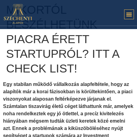
MIKORTÓL
BESZÉLHETÜNK
PIACRA ÉRETT
STARTUPRÓL? ITT A
CHECK LIST!
Egy stabilan működő vállalkozás alapfeltétele, hogy az
alapítók már a korai fázisokban is körültekintően, a piaci
viszonyokat alaposan feltérképezve járjanak el.
Számtalan tiszavirág életű céget láthattunk már, amelyek
noha rendelkeztek egy jó ötlettel, a precíz kivitelezés
hiányában mégsem tudták üzleti keretek közé emelni
azt. Ennek a problémának a kiküszöböléséhez nyújt
segítséget a startupok számára az Investment