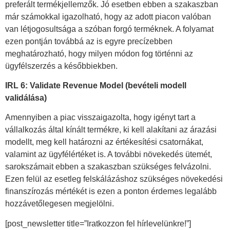
preferált termékjellemzők. Jó esetben ebben a szakaszban
már számokkal igazolható, hogy az adott piacon valóban
van létjogosultsága a szóban forgó terméknek. A folyamat
ezen pontján továbbá az is egyre precízebben
meghatározható, hogy milyen módon fog történni az
ügyfélszerzés a későbbiekben.
IRL 6: Validate Revenue Model (bevételi modell
validálása)
Amennyiben a piac visszaigazolta, hogy igényt tart a
vállalkozás által kínált termékre, ki kell alakítani az árazási
modellt, meg kell határozni az értékesítési csatornákat,
valamint az ügyfélértéket is. A további növekedés ütemét,
sarokszámait ebben a szakaszban szükséges felvázolni.
Ezen felül az esetleg felskálázáshoz szükséges növekedési
finanszírozás mértékét is ezen a ponton érdemes legalább
hozzávetőlegesen megjelölni.
[post_newsletter title=”Iratkozzon fel hírlevelünkre!”]