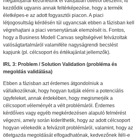
megállójánál kezdhetünk el valójában ötletről beszélni, itt
kezdődik ugyanis annak feltérképezése, hogy a termék
életképes-e az adott fogyasztói piacon. A piaci
létjogosultság kérdésén túl ugyancsak ebben a fázisban kell
végrehajtani a piaci versenytársak elemzését is. Fontos,
hogy a Business Modell Canvas segítségével felvázoltak
valóságtartalmáról valamiféle nagyságrendi becslést
kapjunk (pl. célcsoport és értékajánlat jellemzők).
IRL 3: Problem / Solution Validation (probléma és
megold
á
s valid
á
l
á
sa)
Ebben a fázisban azt érdemes átgondolniuk a
vállalkozóknak, hogy hogyan tudják elérni a potenciális
ügyfeleket, annak érdekében, hogy megismerjék a
célcsoport véleményét a vélt problémáról. Érdemes
kérdőíves vagy egyéb megkérdezésen alapuló felmérést
végezni, amely során kideríthetik, hogy az adott célcsoport
hogyan vélekedik a felvázolt problémáról, valamint, hogy az
ötletgazda megoldását elfogadhatónak, kedvezőnek ítéli-e