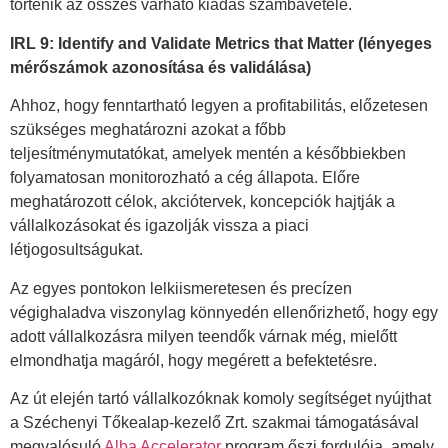
történik az összes várható kiadás számbavétele.
IRL 9: Identify and Validate Metrics that Matter (lényeges
mérőszámok azonosítása és validálása)
Ahhoz, hogy fenntartható legyen a profitabilitás, előzetesen
szükséges meghatározni azokat a főbb
teljesítménymutatókat, amelyek mentén a későbbiekben
folyamatosan monitorozható a cég állapota. Előre
meghatározott célok, akciótervek, koncepciók hajtják a
vállalkozásokat és igazolják vissza a piaci
létjogosultságukat.
Az egyes pontokon lelkiismeretesen és precízen
végighaladva viszonylag könnyedén ellenőrizhető, hogy egy
adott vállalkozásra milyen teendők várnak még, mielőtt
elmondhatja magáról, hogy megérett a befektetésre.
Az út elején tartó vállalkozóknak komoly segítséget nyújthat
a Széchenyi Tőkealap-kezelő Zrt. szakmai támogatásával
megvalósuló
Alba Accelerator
program őszi fordulója, amely