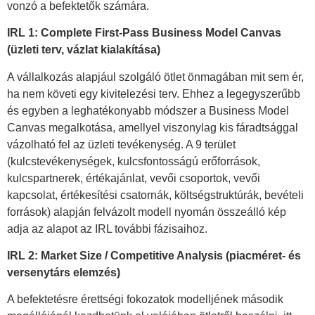
vonzó a befektetők számára.
IRL 1: Complete First-Pass Business Model Canvas
(üzleti terv, vázlat kialakítása)
A vállalkozás alapjául szolgáló ötlet önmagában mit sem ér,
ha nem követi egy kivitelezési terv. Ehhez a legegyszerűbb
és egyben a leghatékonyabb módszer a Business Model
Canvas megalkotása, amellyel viszonylag kis fáradtsággal
vázolható fel az üzleti tevékenység. A 9 terület
(kulcstevékenységek, kulcsfontosságú erőforrások,
kulcspartnerek, értékajánlat, vevői csoportok, vevői
kapcsolat, értékesítési csatornák, költségstruktúrák, bevételi
források) alapján felvázolt modell nyomán összeálló kép
adja az alapot az IRL további fázisaihoz.
IRL 2: Market Size / Competitive Analysis (piacméret- és
versenytárs elemzés)
A befektetésre érettségi fokozatok modelljének második