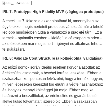
[/post_newsletter]
IRL 7: Prototype High-Fidelity MVP (végleges prototípus)
A check list 7. fokozata akkor pipálható ki, amennyiben az
ügyfelekkel megismertetett prototípus változatát már a lehető
legjobb minőségben tudja a vállalkozó a piac elé tárni. Ez a
termék – optimális esetben – kielégíti a célcsoport minden –
az előzőekben már megismert – igényét és alkalmas lehet a
felskálázásra.
IRL 8: Validate Cost Structure (a költségoldal validálása)
Az előző pontok során ideális esetben körvonalazódtak az
értékesítési csatornák, a bevétel forrása, eszközei. Ebben a
szakaszban kell pontosan felvázolni, hogy a termék hogyan,
milyen lépéseken keresztül fog eljutni a végfelhasználókhoz
és, hogy ez mennyi költséggel jár majd. Ehhez meg kell
határozni a beszállítókat, az értékesítés és gyártás belső,
illetve külső folyamatait, szereplőit. Ebben a szakaszban