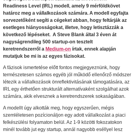
Readiness Level (IRL) modell, amely 9 mérföldkövet
határoz meg a vállalkozások számára. A modell egyfajta
sorvezetőként segíti a cégeket abban, hogy feltárják az
esetleges hiányosságokat, illetve, hogy letisztázzák a
következő lépéseket. A Steve Blank által 3 éven át
nagyságrendileg 500 startup-on tesztelt
keretrendszerről a
Medium-on
írtak, ennek alapján
mutatjuk be mi is az egyes fázisokat.
A fázisok ismertetése előtt fontos megjegyeznünk, hogy
természetesen számos egyéb jól működő ellenőrző módszer
létezik a vállalkozások önreflektivitásának támogatására, az
IRL egy érthetően strukturált alternatívaként szolgálhat azok
számára, akik elvesznek a keretrendszerek sokaságában.
A modellt úgy alkották meg, hogy egyszerűen, mégis
szemléletesen pozícionáljon egy adott vállalkozást a piaci
felkészülési folyamaton belül. Az 1-9 közötti fokozatokon
minél tovább jut egy startup, annál nagyobb eséllyel lesz