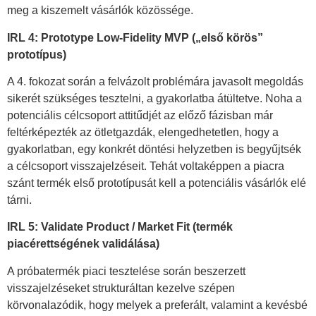
meg a kiszemelt vásárlók közössége.
IRL 4: Prototype Low-Fidelity MVP („első körös”
prototípus)
A 4. fokozat során a felvázolt problémára javasolt megoldás
sikerét szükséges tesztelni, a gyakorlatba átültetve. Noha a
potenciális célcsoport attitűdjét az előző fázisban már
feltérképezték az ötletgazdák, elengedhetetlen, hogy a
gyakorlatban, egy konkrét döntési helyzetben is begyűjtsék
a célcsoport visszajelzéseit. Tehát voltaképpen a piacra
szánt termék első prototípusát kell a potenciális vásárlók elé
tárni.
IRL 5: Validate Product / Market Fit (termék
piacérettségének validálása)
A próbatermék piaci tesztelése során beszerzett
visszajelzéseket strukturáltan kezelve szépen
körvonalazódik, hogy melyek a preferált, valamint a kevésbé