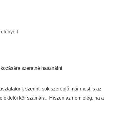
 előnyeit
okozására szeretné használni
asztalatunk szerint, sok szereplő már most is az
befektetői kör számára. Hiszen az nem elég, ha a