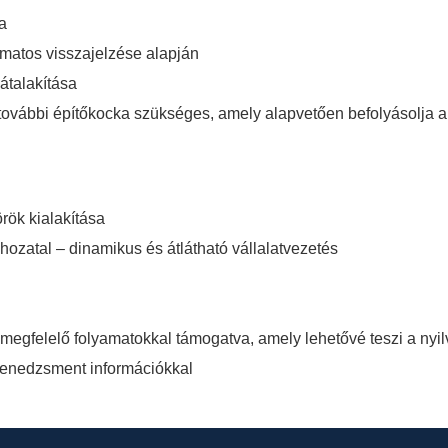
ra
amatos visszajelzése alapján
átalakítása
további építőkocka szükséges, amely alapvetően befolyásolja a v
örök kialakítása
shozatal – dinamikus és átlátható vállalatvezetés
 megfelelő folyamatokkal támogatva, amely lehetővé teszi a nyi
menedzsment információkkal