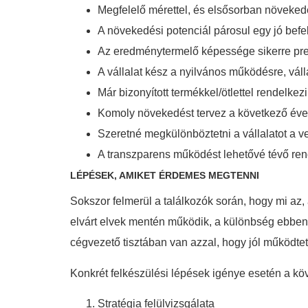
Megfelelő mérettel, és elsősorban növekedé
A növekedési potenciál párosul egy jó befekt
Az eredménytermelő képessége sikerre prede
A vállalat kész a nyilvános működésre, váll
Már bizonyított termékkel/ötlettel rendelkez
Komoly növekedést tervez a következő évekb
Szeretné megkülönböztetni a vállalatot a v
A transzparens működést lehetővé tévő re
LÉPÉSEK, AMIKET ÉRDEMES MEGTENNI
Sokszor felmerül a találkozók során, hogy mi az, 
elvárt elvek mentén működik, a különbség ebben 
cégvezető tisztában van azzal, hogy jól működtet
Konkrét felkészülési lépések igénye esetén a köv
Stratégia felülvizsgálata