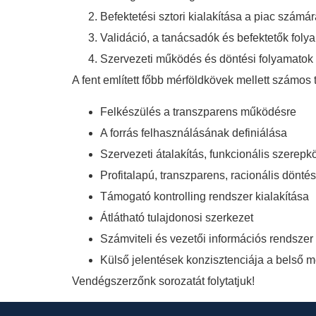
Befektetési sztori kialakítása a piac számá
Validáció, a tanácsadók és befektetők foly
Szervezeti működés és döntési folyamatok 
A fent említett főbb mérföldkövek mellett számos 
Felkészülés a transzparens működésre
A forrás felhasználásának definiálása
Szervezeti átalakítás, funkcionális szerepk
Profitalapú, transzparens, racionális dönté
Támogató kontrolling rendszer kialakítása
Átlátható tulajdonosi szerkezet
Számviteli és vezetői információs rendszer
Külső jelentések konzisztenciája a belső 
Vendégszerzőnk sorozatát folytatjuk!