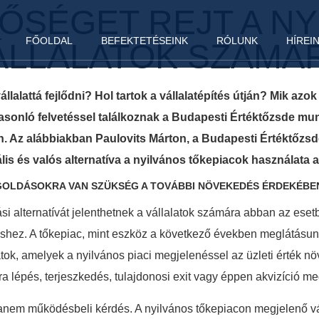
ŐSÉGET REJT A N
FŐOLDAL
BEFEKTETÉSEINK
RÓLUNK
HÍREI
VÁLLALATOK SZÁMÁ
állalattá fejlődni? Hol tartok a vállalatépítés útján? Mik az
onló felvetéssel találkoznak a Budapesti Értéktőzsde mun
ón. Az alábbiakban Paulovits Márton, a Budapesti Értéktőzs
reális és valós alternatíva a nyilvános tőkepiacok használat
EGOLDÁSOKRA VAN SZÜKSÉG A TOVÁBBI NÖVEKEDÉS ÉRDEKÉBEN
ási alternatívát jelenthetnek a vállalatok számára abban az eset
éshez. A tőkepiac, mint eszköz a következő években meglátás
ok, amelyek a nyilvános piaci megjelenéssel az üzleti érték növ
ra lépés, terjeszkedés, tulajdonosi exit vagy éppen akvizíció me
anem működésbeli kérdés. A nyilvános tőkepiacon megjelenő v