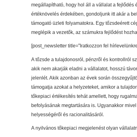
megállapítható, hogy hol áll a vállalat a fejlődé
értéknövelés érdekében, gondoljunk itt akár a be
támogató üzleti folyamatokra. Egy tőzsdeérett cé
meglépik a vezetők, az számukra fejlődést hozha
[post_newsletter title=”Iratkozzon fel hírlevelünkr
A tőzsde a tulajdonosról, pénzről és kontrollról s
akik nem akarják eladni a vállalatot, hosszú távo
jelenlét. Akik azonban az évek során összegyűjtö
támogatja azokat a helyzeteket, amikor a tulajd
tőkepiaci értékesítés tehát amellett, hogy rugal
befolyásának megtartására is. Ugyanakkor mivel k
helyességéről és racionalitásáról.
A nyilvános tőkepiaci megjelenést olyan vállalatn