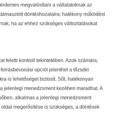
en érdemes megvalósítani a vállalatoknak az
alátámasztott döntéshozatalra; hatékony működést
ornak, ha az ehhez szükséges változtatásokat
at feletti kontroll tekintetében. Azok számára,
 forrásbevonási opciót jelenthet a tőzsdei
ra is lehetőséget biztosít. Sőt, hatékonyan
ig a jelenlegi menedzsment kezében maradhat. A
épcsőben, alkalmas a jelenlegi menedzsment
i oldal megerősítése is szükséges, a döntések