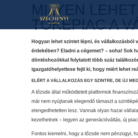
MILYEN LEHET
TŐKEPIAC A 
Hogyan lehet szintet lépni, és vállalkozásból v
érdekében? Eladni a cégemet? – soha! Sok has
döntéshozókkal folytatott több száz találkoz
igazgatóhelyettese fejti ki, hogy miért lehet 
ELÉRT A VÁLLALKOZÁS EGY SZINTRE, DE ÚJ M
A tőzsde által működtetett platformok finanszíroz
már nem nyújtanak elegendő támaszt a szintlép
elengedhetetlen lesz. Vannak olyan hazai vállalat
kezelhetnek – legyen az generációváltás, új piac
Fontos kiemelni, hogy a tőzsde nem pénzügyi, h