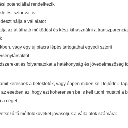
si potenciállal rendelkezik
etési sztorival is
sztinálja a vállalatot
alja az átlátható működést és kész kihasználni a transzparencia
ik
en, vagy egy új piacra lépés tartogathat egyedi sztorit
ersenytársaktól
ndszereket és folyamatokat a hatékonyság és jövedelmezőség f
amit keresnek a befektetők, vagy éppen miben kell fejlődni. Tap
az esetben az, hogy ezt koherensen be is kell tudni mutatni a 
i a céget.
etkező fő mérföldköveket javasoljuk a vállalatok számára: