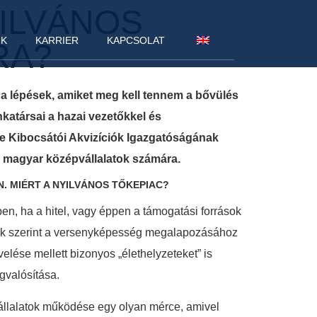
YILVÁNOS
NK
KARRIER
KAPCSOLAT
RA?
ok a lépések, amiket meg kell tennem a bővülés
katársai a hazai vezetőkkel és
de Kibocsátói Akvizíciók Igazgatóságának
a a magyar középvállalatok számára.
. MIÉRT A NYILVÁNOS TŐKEPIAC?
ben, ha a hitel, vagy éppen a támogatási források
unk szerint a versenyképesség megalapozásához
elése mellett bizonyos „élethelyzeteket” is
gvalósítása.
állalatok működése egy olyan mérce, amivel