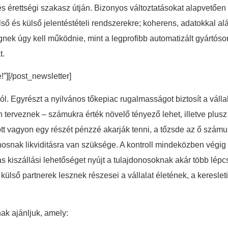
s és érettségi szakasz útján. Bizonyos változtatásokat alapvető
lső és külső jelentéstételi rendszerekre; koherens, adatokkal 
gnek úgy kell működnie, mint a legprofibb automatizált gyártós
t.
e!”][/post_newsletter]
zól. Egyrészt a nyilvános tőkepiac rugalmasságot biztosít a vállal
n terveznek – számukra érték növelő tényező lehet, illetve plusz
tt vagyon egy részét pénzzé akarják tenni, a tőzsde az ő számuk
onosnak likviditásra van szüksége. A kontroll mindeközben vég
mas kiszállási lehetőséget nyújt a tulajdonosoknak akár több l
ülső partnerek lesznek részesei a vállalat életének, a kereslet
ak ajánljuk, amely: