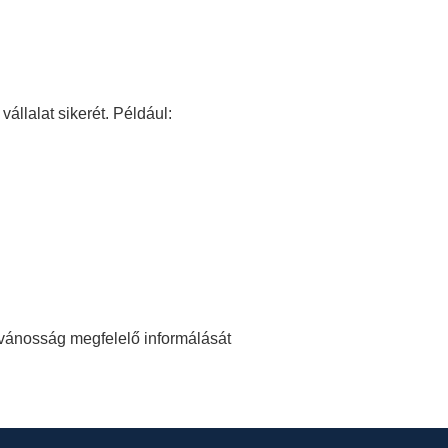
állalat sikerét. Például:
lvánosság megfelelő informálását