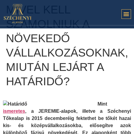
MIVEL KELL
SZÁMOLNIUK A
NÖVEKEDŐ
VÁLLALKOZÁSOKNAK,
MIUTÁN LEJÁRT A
HATÁRIDŐ?
Mint
ismeretes
, a JEREMIE-alapok, illetve a Széchenyi
Tőkealap is 2015 decemberéig fektethet be tőkét hazai
kis- és középvállalkozásokba, elősegítve azok
különböző fázisú növekedését. Ez alaponként több