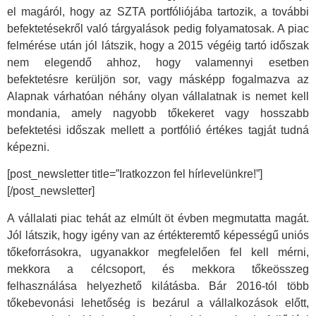
el magáról, hogy az SZTA portfóliójába tartozik, a további
befektetésekről való tárgyalások pedig folyamatosak. A piac
felmérése után jól látszik, hogy a 2015 végéig tartó időszak
nem elegendő ahhoz, hogy valamennyi esetben
befektetésre kerüljön sor, vagy másképp fogalmazva az
Alapnak várhatóan néhány olyan vállalatnak is nemet kell
mondania, amely nagyobb tőkekeret vagy hosszabb
befektetési időszak mellett a portfólió értékes tagját tudná
képezni.
[post_newsletter title=”Iratkozzon fel hírlevelünkre!”]
[/post_newsletter]
A vállalati piac tehát az elmúlt öt évben megmutatta magát.
Jól látszik, hogy igény van az értékteremtő képességű uniós
tőkeforrásokra, ugyanakkor megfelelően fel kell mérni,
mekkora a célcsoport, és mekkora tőkeösszeg
felhasználása helyezhető kilátásba. Bár 2016-tól több
tőkebevonási lehetőség is bezárul a vállalkozások előtt,