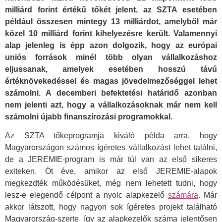
milliárd forint értékű tőkét jelent, az SZTA esetében
például összesen mintegy 13 milliárdot, amelyből már
közel 10 milliárd forint kihelyezésre került. Valamennyi
alap jelenleg is épp azon dolgozik, hogy az európai
uniós források minél több olyan vállalkozáshoz
eljussanak, amelyek esetében hosszú távú
értéknövekedéssel és magas jövedelmezőséggel lehet
számolni. A decemberi befektetési határidő azonban
nem jelenti azt, hogy a vállalkozásoknak már nem kell
számolni újabb finanszírozási programokkal.
Az SZTA tőkeprogramja kiváló példa arra, hogy
Magyarországon számos ígéretes vállalkozást lehet találni,
de a JEREMIE-program is már túl van az első sikeres
exiteken. Öt éve, amikor az első JEREMIE-alapok
megkezdték működésüket, még nem lehetett tudni, hogy
lesz-e elegendő célpont a nyolc alapkezelő
számára
. Már
akkor látszott, hogy nagyon sok ígéretes projekt található
Magyarország-szerte, így az alapkezelők száma jelentősen