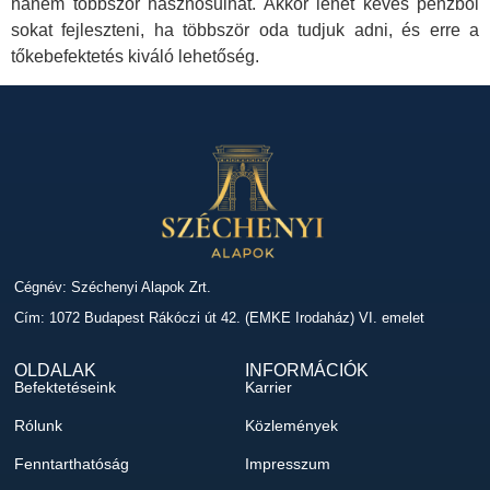
hanem többször hasznosulhat. Akkor lehet kevés pénzből
sokat fejleszteni, ha többször oda tudjuk adni, és erre a
tőkebefektetés kiváló lehetőség.
Cégnév: Széchenyi Alapok Zrt.
Cím: 1072 Budapest Rákóczi út 42. (EMKE Irodaház) VI. emelet
OLDALAK
INFORMÁCIÓK
Befektetéseink
Karrier
Rólunk
Közlemények
Fenntarthatóság
Impresszum