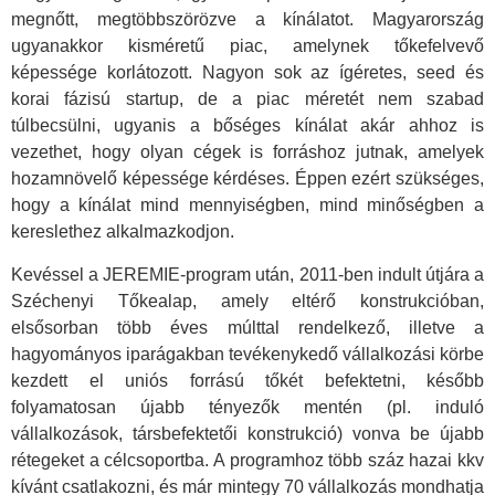
megnőtt, megtöbbszörözve a kínálatot. Magyarország
ugyanakkor kisméretű piac, amelynek tőkefelvevő
képessége korlátozott. Nagyon sok az ígéretes, seed és
korai fázisú startup, de a piac méretét nem szabad
túlbecsülni, ugyanis a bőséges kínálat akár ahhoz is
vezethet, hogy olyan cégek is forráshoz jutnak, amelyek
hozamnövelő képessége kérdéses. Éppen ezért szükséges,
hogy a kínálat mind mennyiségben, mind minőségben a
kereslethez alkalmazkodjon.
Kevéssel a JEREMIE-program után, 2011-ben indult útjára a
Széchenyi Tőkealap, amely eltérő konstrukcióban,
elsősorban több éves múlttal rendelkező, illetve a
hagyományos iparágakban tevékenykedő vállalkozási körbe
kezdett el uniós forrású tőkét befektetni, később
folyamatosan újabb tényezők mentén (pl. induló
vállalkozások, társbefektetői konstrukció) vonva be újabb
rétegeket a célcsoportba. A programhoz több száz hazai kkv
kívánt csatlakozni, és már mintegy 70 vállalkozás mondhatja