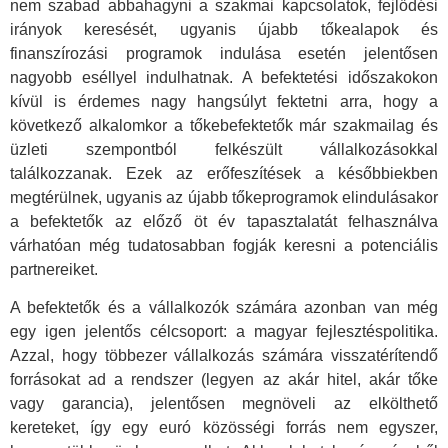
nem szabad abbahagyni a szakmai kapcsolatok, fejlődési
irányok keresését, ugyanis újabb tőkealapok és
finanszírozási programok indulása esetén jelentősen
nagyobb eséllyel indulhatnak. A befektetési időszakokon
kívül is érdemes nagy hangsúlyt fektetni arra, hogy a
következő alkalomkor a tőkebefektetők már szakmailag és
üzleti szempontból felkészült vállalkozásokkal
találkozzanak. Ezek az erőfeszítések a későbbiekben
megtérülnek, ugyanis az újabb tőkeprogramok elindulásakor
a befektetők az előző öt év tapasztalatát felhasználva
várhatóan még tudatosabban fogják keresni a potenciális
partnereiket.
A befektetők és a vállalkozók számára azonban van még
egy igen jelentős célcsoport: a magyar fejlesztéspolitika.
Azzal, hogy többezer vállalkozás számára visszatérítendő
forrásokat ad a rendszer (legyen az akár hitel, akár tőke
vagy garancia), jelentősen megnöveli az elkölthető
kereteket, így egy euró közösségi forrás nem egyszer,