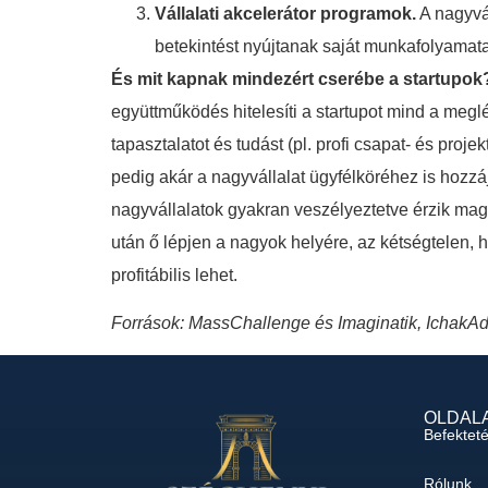
Vállalati akcelerátor programok.
A nagyvál
betekintést nyújtanak saját munkafolyamat
És mit kapnak mindezért cserébe a startupok
együttműködés hitelesíti a startupot mind a meglé
tapasztalatot és tudást (pl. profi csapat- és pro
pedig akár a nagyvállalat ügyfélköréhez is hozzáj
nagyvállalatok gyakran veszélyeztetve érzik magu
után ő lépjen a nagyok helyére, az kétségtelen, 
profitábilis lehet.
Források: MassChallenge és Imaginatik, IchakAd
OLDAL
Befektet
Rólunk