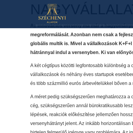
NAGYVÁLLALAT
Az innovációs verseny ma már a hagyományosn
megreformálását. Azonban nem csak a fejleszt
globális multik is. Mivel a vállalkozások K+
hátránnyal indul a versenyben.
Ki van előnyös
A két cégtípus közötti legfontosabb különbség a 
vállalkozások és néhány éves startupok esetében
és több százmillió eurós árbevételükkel bőven a 
A méret pedig szükségszerűen meghatározza a cég
cég, szükségszerűen annál bürokratikusabb lesz 
lépések, reakciók előkészítése jellemzően hossz
versenyhátrányt jelent. Az inkább horizontálisa
hirtelen felmerülő igényre vagy problémára. Az 