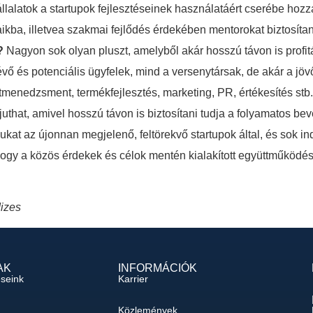
lalatok a startupok fejlesztéseinek használatáért cserébe hozzá
aikba, illetvea szakmai fejlődés érdekében mentorokat biztosít
?
Nagyon sok olyan pluszt, amelyből akár hosszú távon is profitá
vő és potenciális ügyfelek, mind a versenytársak, de akár a jöv
jektmenedzsment, termékfejlesztés, marketing, PR, értékesítés st
uthat, amivel hosszú távon is biztosítani tudja a folyamatos bev
kat az újonnan megjelenő, feltörekvő startupok által, és sok in
hogy a közös érdekek és célok mentén kialakított együttműködés
izes
AK
INFORMÁCIÓK
éseink
Karrier
Közlemények