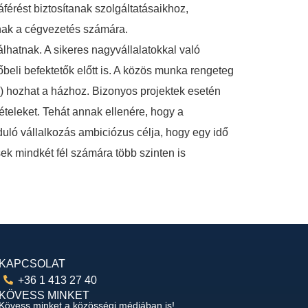
férést biztosítanak szolgáltatásaikhoz,
anak a cégvezetés számára.
lhatnak. A sikeres nagyvállalatokkal való
őbeli befektetők előtt is. A közös munka rengeteg
b.) hozhat a házhoz. Bizonyos projektek esetén
ételeket. Tehát annak ellenére, hogy a
duló vállalkozás ambiciózus célja, hogy egy idő
ek mindkét fél számára több szinten is
KAPCSOLAT
+36 1 413 27 40
KÖVESS MINKET
Kövess minket a közösségi médiában is!