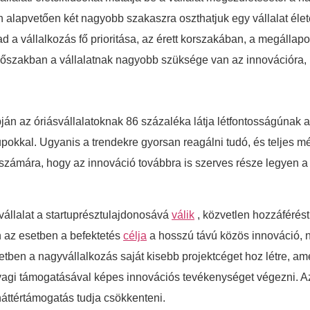
 alapvetően két nagyobb szakaszra oszthatjuk egy vállalat élet
ad a vállalkozás fő prioritása, az érett korszakában, a megállapo
dőszakban a vállalatnak nagyobb szüksége van az innovációra, 
ján az óriásvállalatoknak 86 százaléka látja létfontosságúnak a
pokkal. Ugyanis a trendekre gyorsan reagálni tudó, és teljes m
ok számára, hogy az innováció továbbra is szerves része legye
vállalat a startuprésztulajdonosává
válik
, közvetlen hozzáférést
n az esetben a befektetés
célja
a hosszú távú közös innováció, 
tben a nagyvállalkozás saját kisebb projektcéget hoz létre, ame
agi támogatásával képes innovációs tevékenységet végezni. Az S
háttértámogatás tudja csökkenteni.