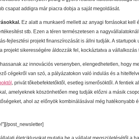
b csapat addigra már piacra dobja a saját megoldását.
rásokkal.
Ez alatt a munkaerő mellett az anyagi forrásokat kell 
z értékesítést stb. Ezen a téren természetesen a nagyvállalatokn
-fejlesztési projekt finanszírozását is állni tudják. A startupo
 projekt sikerességére áldozzák fel, kockáztatva a vállalkozás t
ulhassanak az innovációs versenyben, elengedhetetlen, hogy meg
ező cégekről van szó, a pályázatokon való indulás és a hitelfe
poktól
, privát tőkebefektetőktől, esetleg ismerősöktől. A fentiek a
kkal, amelyeknek köszönhetően meg tudják előzni a másik csop
lehetőségeket, ahol az előnyök kombinálásával még hatékonyab
e!”][/post_newsletter]
vállalati életciklusokat mutatja be a vállalat megszületésétől a 