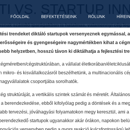
I VS. STARTUP IN
FŐOLDAL
BEFEKTETÉSEINK
RÓLUNK
HÍREI
ak számító iparágakban is hatalmas, valamennyi cég legs
ési trendeket diktáló startupok versenyeznek egymással, a
F+I erősségeire és gyengeségeire nagymértékben kihat a cég
ebb helyzetben, hosszú távon ki diktálhatja a fejlesztési t
cégméretben/cégstruktúrában, a vállalat életkorában/életciklusá
 mikro- és kisvállalkozásról beszélhetünk, a multinacionális
nagyvállalatok csoportjába sorolhatók.
 struktúráját, a vertikális szintek számát és méretét. Általá
a berendezkedése, ebből kifolyólag pedig a döntések és a megv
abb tervezési, jóváhagyási folyamatokon megy keresztül, ami a
n berendezkedő startupok ugyanakkor akár órákon, napokon belü
innovációs versenyben pedig a gyors reakció kulcsfontosságú le