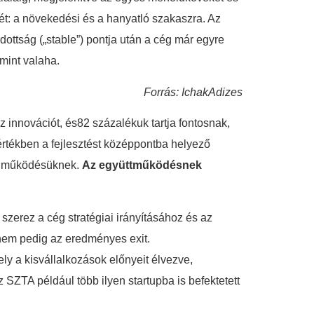
ét: a növekedési és a hanyatló szakaszra. Az
dottság („stable”) pontja után a cég már egyre
mint valaha.
Forrás: IchakAdizes
z innovációt, és82 százalékuk tartja fontosnak,
értékben a fejlesztést középpontba helyező
n a működésüknek.
Az együttműködésnek
 szerez a cég stratégiai irányításához és az
nem pedig az eredményes exit.
ly a kisvállalkozások előnyeit élvezve,
ZTA például több ilyen startupba is befektetett