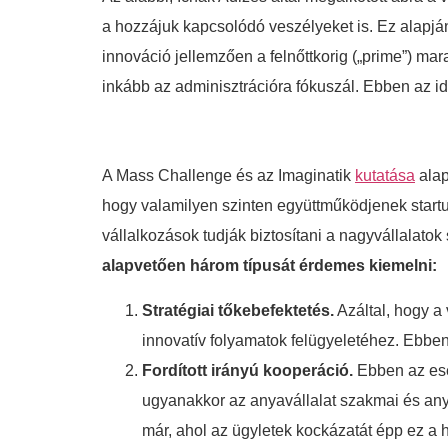
a hozzájuk kapcsolódó veszélyeket is. Ez alapján
innováció jellemzően a felnőttkorig („prime”) mar
inkább az adminisztrációra fókuszál. Ebben az i
A Mass Challenge és az Imaginatik
kutatása
alap
hogy valamilyen szinten együttműködjenek startu
vállalkozások tudják biztosítani a nagyvállalat
alapvetően három típusát érdemes kiemelni:
Stratégiai tőkebefektetés.
Azáltal, hogy a 
innovatív folyamatok felügyeletéhez. Ebbe
Fordított irányú kooperáció.
Ebben az ese
ugyanakkor az anyavállalat szakmai és any
már, ahol az ügyletek kockázatát épp ez a 