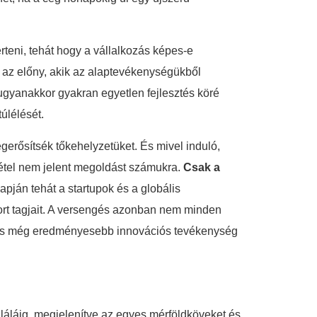
érteni, tehát hogy a vállalkozás képes-e
ál az előny, akik az alaptevékenységükből
k ugyanakkor gyakran egyetlen fejlesztés köré
úlélését.
erősítsék tőkehelyzetüket. És mivel induló,
lvétel nem jelent megoldást számukra.
Csak a
lapján tehát a startupok és a globális
ort tagjait. A versengés azonban nem minden
b és még eredményesebb innovációs tevékenység
haláláig, megjelenítve az egyes mérföldköveket és