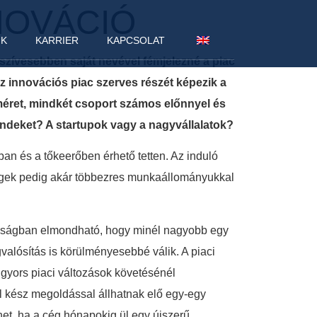
NOVÁCIÓ
NK
KARRIER
KAPCSOLAT
zívesebben saját nevével fémjelezné a piac
z innovációs piac szerves részét képezik a
méret, mindkét csoport számos előnnyel és
rendeket? A startupok vagy a nagyvállalatok?
ban és a tőkeerőben érhető tetten. Az induló
 cégek pedig akár többezres munkaállományukkal
nosságban elmondható, hogy minél nagyobb egy
alósítás is körülményesebbé válik. A piaci
 gyors piaci változások követésénél
l kész megoldással állhatnak elő egy-egy
het, ha a cég hónapokig ül egy újszerű