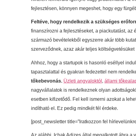
fejlesztésen, könnyen megeshet, hogy egy fürgéb
Feltéve, hogy rendelkezik a szükséges erőfor
finanszírozni a fejlesztéseket, a piackutatást, a
származó bevételekből egyszerre akár több kutatás
szerveződnek, azaz akár teljes költségvetésüket a
Ahhoz, hogy a startupok is hasonló eséllyel ind
tapasztalattal és gyakran fedezettel nem rendelk
tőkebevonás.
Üzleti angyaloktól
,
állami tőkeala
nagyvállalatok is rendelkeznek olyan adottságo
esetben kifizetődő. Fel kell ismerni azokat a 
indítható el. Ez pedig mindkét fél érdeke.
[post_newsletter title=”Iratkozzon fel hírlevelünkr
Az alábbi, Ichak Adizes által megalkotott ábra a 