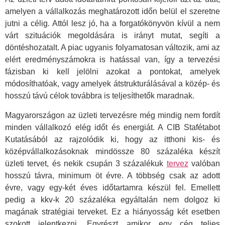
amelyen a vállalkozás meghatározott időn belül el szeretne
jutni a célig. Attól lesz jó, ha a forgatókönyvön kívül a nem
várt szituációk megoldására is irányt mutat, segíti a
döntéshozatalt. A piac ugyanis folyamatosan változik, ami az
elért eredményszámokra is hatással van, így a tervezési
fázisban ki kell jelölni azokat a pontokat, amelyek
módosíthatóak, vagy amelyek átstrukturálásával a közép- és
hosszú távú célok továbbra is teljesíthetők maradnak.
Magyarországon az üzleti tervezésre még mindig nem fordít
minden vállalkozó elég időt és energiát. A CIB Stafétabot
Kutatásából az rajzolódik ki, hogy az itthoni kis- és
középvállalkozásoknak mindössze 80 százaléka készít
üzleti tervet, és nekik csupán 3 százalékuk
tervez
valóban
hosszú távra, minimum öt évre. A többség csak az adott
évre, vagy egy-két éves időtartamra készül fel. Emellett
pedig a kkv-k 20 százaléka egyáltalán nem dolgoz ki
magának stratégiai terveket. Ez a hiányosság két esetben
szokott jelentkezni. Egyrészt amikor egy cég teljes