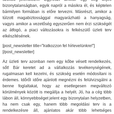
bizonytalanságban, egyik napról a másikra él, és képtelen
bármilyen formában is előre tervezni. Másrészt, amikor a
túlzott magabiztossággal magyarázható a hanyagság,
vagyis amikor a vezetőség egyszerűen nem érzi szükségét
az átfogó, a piaci változásokra is felkészülő üzleti terv
elkészítésének.
[post_newsletter title=”Iratkozzon fel hírlevelünkre!”]
[/post_newsletter]
Az üzleti terv azonban nem egy kőbe vésett rendelkezés,
sőt! Bár keretet ad a vállalkozás tevékenységének,
rugalmasan kell kezelni, és szükség esetén módosítani is
érdemes. Időről időre ajánlott megnézni és felülvizsgálni a
benne foglaltakat, hogy az esetlegesen megváltozó
körülmények között is megállja a helyét. Jó, ha a cég több
lábon áll, könnyebbséget jelent egy bizonytalan helyzetben,
ha nem csak egy, hanem több megoldási terv is a
rendelkezésre áll, ajánlatos akár több lehetséges