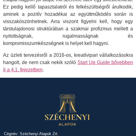
Ez pedig kellő tapasztalatról és felkészültségről árulkodik,
aminek a pozitív hozadékai az együttműködés során is
visszaköszönhetnek. Arra viszont figyelni kell, hogy egy
társtulajdonosi struktúrában a szakmai profizmus mellett a
nyitottságnak, rugalmasságnak és
kompromisszumkészségnek is helyet kell hagyni.
Az üzleti tervezésről a 2016-os, kreatívipari vállalkozásokra
hangolt, de nem csak nekik szóló
Start Up Guide bővebben
ír a 4.1. fejezetben
.
Cégnév: Széchenyi Alapok Zrt.