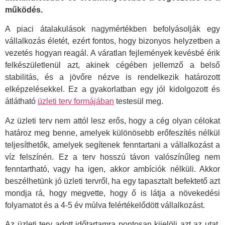
működés.
A piaci átalakulások nagymértékben befolyásolják egy
vállalkozás életét, ezért fontos, hogy bizonyos helyzetben a
vezetés hogyan reagál. A váratlan fejlemények kevésbé érik
felkészületlenül azt, akinek cégében jellemző a belső
stabilitás, és a jövőre nézve is rendelkezik határozott
elképzelésekkel. Ez a gyakorlatban egy jól kidolgozott és
átlátható
üzleti terv formájában
testesül meg.
Az üzleti terv nem attól lesz erős, hogy a cég olyan célokat
határoz meg benne, amelyek különösebb erőfeszítés nélkül
teljesíthetők, amelyek segítenek fenntartani a vállalkozást a
víz felszínén. Ez a terv hosszú távon valószínűleg nem
fenntartható, vagy ha igen, akkor ambíciók nélküli. Akkor
beszélhetünk jó üzleti tervről, ha egy tapasztalt befektető azt
mondja rá, hogy megvette, hogy ő is látja a növekedési
folyamatot és a 4-5 év múlva felértékelődött vállalkozást.
Az üzleti terv adott időtartamra pontosan kijelöli azt az utat,