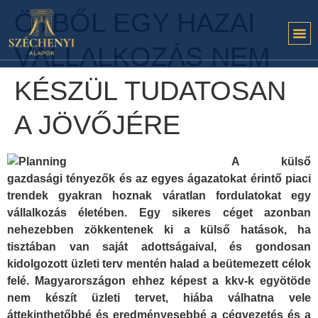
ÖTBŐL EGY HAZAI
VÁLLALKOZÁS NEM
KÉSZÜL TUDATOSAN
A JÖVŐJÉRE
A külső
gazdasági tényezők és az egyes ágazatokat érintő piaci
trendek gyakran hoznak váratlan fordulatokat egy
vállalkozás életében. Egy sikeres céget azonban
nehezebben zökkentenek ki a külső hatások, ha
tisztában van saját adottságaival, és gondosan
kidolgozott üzleti terv mentén halad a beütemezett célok
felé. Magyarországon ehhez képest a kkv-k egyötöde
nem készít üzleti tervet, hiába válhatna vele
áttekinthetőbbé és eredményesebbé a cégvezetés és a