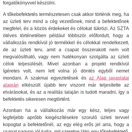
forgatókönyvvel készülni.
A tőkebefektetés természetesen csak akkor történik meg, ha
az üzleti terv mind a cég vezetőinek, mind a befektetőnek
megfelel, és a közös érdekeket és célokat tükrözi. Az SZTA
ötéves történetében például többször előfordult, hogy a
vállalkozás rendkívül jó termékkel és célokkal rendelkezett,
de az üzleti terv, amit a csapat összerakott nem volt
megvalósítható, vagy nem hatékonyan szolgálta az üzleti
célok teljesülését. Mivel azonban a projekt rendkívül
ígéretes volt, nem lett volna jó döntés egyből nemet
mondani. A szakmai egyeztetések és
az Alap javaslatai
alapján
elkészült újabb terv viszont már teljesítette az
elvárásokat, és az a realitás talaján is tudott maradni, így a
befektetés sikeresen megtörtént.
Azonban ha a vállalkozás már egy kész, teljes vagy
legfeljebb apróbb kiegészítésekre szoruló üzleti tervvel
kopogtat a befektetőnél, az egy elég erős jel arra, hogy a
csapat nagyon jól tudja, mit szeretne látni egy tőkebefektető.