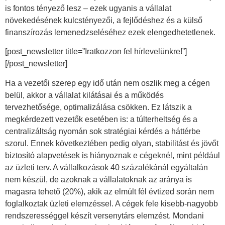
is fontos tényező lesz – ezek ugyanis a vállalat
növekedésének kulcstényezői, a fejlődéshez és a külső
finanszírozás lemenedzseléséhez ezek elengedhetetlenek.
[post_newsletter title=”Iratkozzon fel hírlevelünkre!”]
[/post_newsletter]
Ha a vezetői szerep egy idő után nem oszlik meg a cégen
belül, akkor a vállalat kilátásai és a működés
tervezhetősége, optimalizálása csökken. Ez látszik a
megkérdezett vezetők esetében is: a túlterheltség és a
centralizáltság nyomán sok stratégiai kérdés a háttérbe
szorul. Ennek következtében pedig olyan, stabilitást és jövőt
biztosító alapvetések is hiányoznak e cégeknél, mint például
az üzleti terv. A vállalkozások 40 százalékánál egyáltalán
nem készül, de azoknak a vállalatoknak az aránya is
magasra tehető (20%), akik az elmúlt fél évtized során nem
foglalkoztak üzleti elemzéssel. A cégek fele kisebb-nagyobb
rendszerességgel készít versenytárs elemzést. Mondani