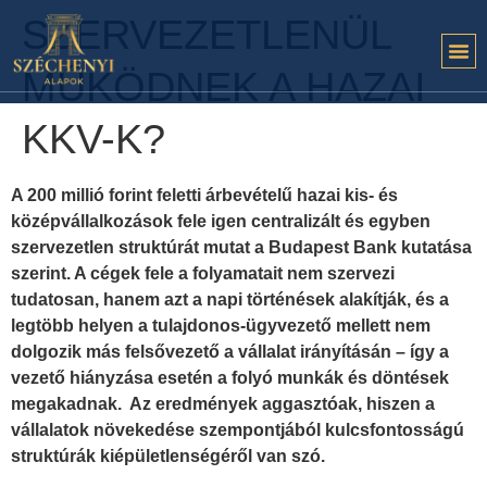
SZERVEZETLENÜL
MŰKÖDNEK A HAZAI
KKV-K?
A 200 millió forint feletti árbevételű hazai kis- és
középvállalkozások fele igen centralizált és egyben
szervezetlen struktúrát mutat a Budapest Bank kutatása
szerint. A cégek fele a folyamatait nem szervezi
tudatosan, hanem azt a napi történések alakítják, és a
legtöbb helyen a tulajdonos-ügyvezető mellett nem
dolgozik más felsővezető a vállalat irányításán – így a
vezető hiányzása esetén a folyó munkák és döntések
megakadnak. Az eredmények aggasztóak, hiszen a
vállalatok növekedése szempontjából kulcsfontosságú
struktúrák kiépületlenségéről van szó.