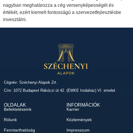
nagyban meghatározza a cég versenyképességét és
értékét, ezért kiemelt fontosságú a szervezetfejlesztésbe
invesztálni.
Cégnév: Széchenyi Alapok Zrt.
Cím: 1072 Budapest Rákóczi út 42. (EMKE Irodaház) VI. emelet
OLDALAK
INFORMÁCIÓK
Befektetéseink
Karrier
Rólunk
Közlemények
Fenntarthatóság
Impresszum