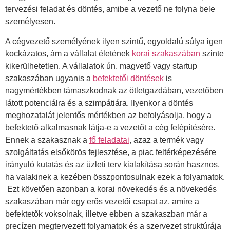
tervezési feladat és döntés, amibe a vezető ne folyna bele
személyesen.
A cégvezető személyének ilyen szintű, egyoldalú súlya igen
kockázatos, ám a vállalat életének
korai szakaszában
szinte
kikerülhetetlen. A vállalatok ún. magvető vagy startup
szakaszában ugyanis a
befektetői döntések
is
nagymértékben támaszkodnak az ötletgazdában, vezetőben
látott potenciálra és a szimpátiára. Ilyenkor a döntés
meghozatalát jelentős mértékben az befolyásolja, hogy a
befektető alkalmasnak látja-e a vezetőt a cég felépítésére.
Ennek a szakasznak a
fő feladatai
, azaz a termék vagy
szolgáltatás elsőkörös fejlesztése, a piac feltérképezésére
irányuló kutatás és az üzleti terv kialakítása során hasznos,
ha valakinek a kezében összpontosulnak ezek a folyamatok.
Ezt követően azonban a korai növekedés és a növekedés
szakaszában már egy erős vezetői csapat az, amire a
befektetők voksolnak, illetve ebben a szakaszban már a
precízen megtervezett folyamatok és a szervezet struktúrája