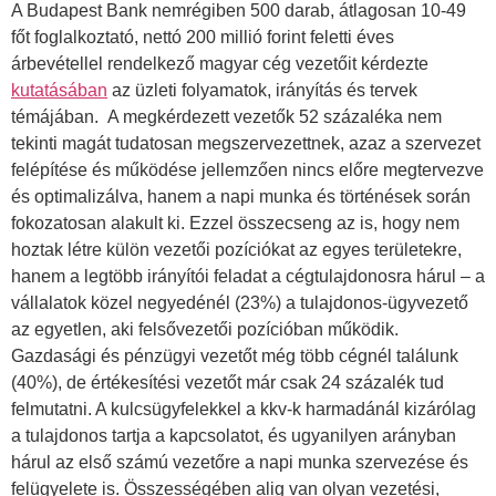
A Budapest Bank nemrégiben 500 darab, átlagosan 10-49
főt foglalkoztató, nettó 200 millió forint feletti éves
árbevétellel rendelkező magyar cég vezetőit kérdezte
kutatásában
az üzleti folyamatok, irányítás és tervek
témájában. A megkérdezett vezetők 52 százaléka nem
tekinti magát tudatosan megszervezettnek, azaz a szervezet
felépítése és működése jellemzően nincs előre megtervezve
és optimalizálva, hanem a napi munka és történések során
fokozatosan alakult ki. Ezzel összecseng az is, hogy nem
hoztak létre külön vezetői pozíciókat az egyes területekre,
hanem a legtöbb irányítói feladat a cégtulajdonosra hárul – a
vállalatok közel negyedénél (23%) a tulajdonos-ügyvezető
az egyetlen, aki felsővezetői pozícióban működik.
Gazdasági és pénzügyi vezetőt még több cégnél találunk
(40%), de értékesítési vezetőt már csak 24 százalék tud
felmutatni. A kulcsügyfelekkel a kkv-k harmadánál kizárólag
a tulajdonos tartja a kapcsolatot, és ugyanilyen arányban
hárul az első számú vezetőre a napi munka szervezése és
felügyelete is. Összességében alig van olyan vezetési,