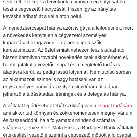
sem kell, ezeknek a terveknek a hiánya még súlyosabbá
teszi a cégvezető hiányzását, hiszen így az irányítás
kevésbé adható át a vállalaton belül.
A menedzsercsapat hiánya azért is gátja a fejlődésnek, mert
a növekedés kénytelen a cégvezetői személyes
kapacitásaihoz igazodni – ez pedig igen szűk
keresztmetszet. Az üzlet emiatt nehezen lesz skálázható,
hiszen bármilyen további növekedés csak akkor érhető el,
ha megalakul a vezetői csapat és a megfelelő tudás is
átadásra kerül, ez pedig lassú folyamat. Nem utolsó sorban
az alkalmazotti szintre is nagy hatással van az
egyszemélyes irányítás: az ilyen struktúrára általában
jellemző a tudásátadás, tréningek és a delegálás hiánya.
A vállalat fejlődéséhez tehát szükség van a
csapat tudására
,
ami akkor tud könnyen és zökkenőmentesen megnyilvánulni
és összeadódni, ha a folyamatok mindenki számára
világosak, tervezettek. Mata Erika, a Budapest Bank vállalati
értékesítési vezetője szerint a cégvezető mögött álló csapat