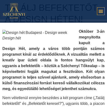
TALÁLJ BEFEKTETŐT
A DESIGN HÉTEN!
Október 3-án
megnyitotta
Design hét
kapuit a
Design Hét, amely a város több pontján számos
programot kínál az érdeklődőknek. A vizualitás mellett a
kreatív ipar üzleti oldala is fontos hangsúlyt kap,
ugyanis a befektetők – köztük a Széchenyi Tőkealap – is
képviseltetni fogják magukat a fesztiválon. Két olyan
programot is teljes szívvel ajánlunk, amely elsősorban a
külső finanszírozási forrást kereső vállalkozókat célozza
meg, és egyedülálló lehetőséget jelenthet számukra.
Nem véletlenül ennyire beszédes a két program címe („Találj
befektetőt!” és „Befektetőt keresel?”), ugyanis több, a piacon