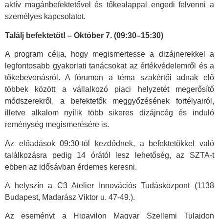
aktív magánbefektetővel és tőkealappal engedi felvenni a
személyes kapcsolatot.
Találj befektetőt! – Október 7. (09:30–15:30)
A program célja, hogy megismertesse a dizájnerekkel a
legfontosabb gyakorlati tanácsokat az értékvédelemről és a
tőkebevonásról. A fórumon a téma szakértői adnak elő
többek között a vállalkozó piaci helyzetét megerősítő
módszerekről, a befektetők meggyőzésének fortélyairól,
illetve alkalom nyílik több sikeres dizájncég és induló
reménység megismerésére is.
Az előadások 09:30-tól kezdődnek, a befektetőkkel való
találkozásra pedig 14 órától lesz lehetőség, az SZTA-t
ebben az idősávban érdemes keresni.
A helyszín a C3 Atelier Innovációs Tudásközpont (1138
Budapest, Madarász Viktor u. 47-49.).
Az eseményt a Hipavilon Magyar Szellemi Tulajdon