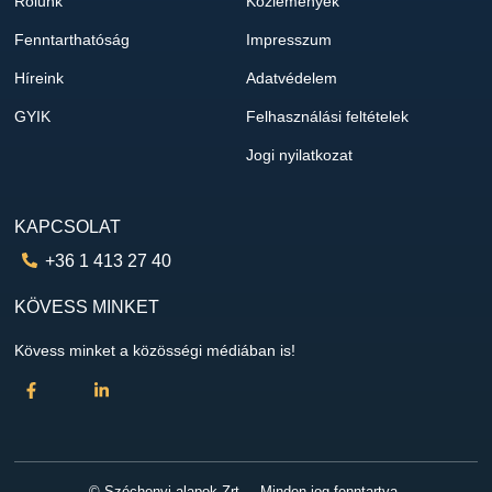
Rólunk
Közlemények
Fenntarthatóság
Impresszum
Híreink
Adatvédelem
GYIK
Felhasználási feltételek
Jogi nyilatkozat
KAPCSOLAT
+36 1 413 27 40
KÖVESS MINKET
Kövess minket a közösségi médiában is!
© Széchenyi alapok Zrt. – Minden jog fenntartva.