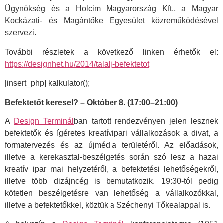
Ügynökség és a Holcim Magyarország Kft., a Magyar
Kockázati- és Magántőke Egyesület közreműködésével
szervezi.
További részletek a következő linken érhetők el:
https://designhet.hu/2014/talalj-befektetot
[insert_php] kalkulator();
Befektetőt keresel? – Október 8. (17:00–21:00)
A
Design Terminál
ban tartott rendezvényen jelen lesznek
befektetők és ígéretes kreatívipari vállalkozások a divat, a
formatervezés és az újmédia területéről. Az előadások,
illetve a kerekasztal-beszélgetés során szó lesz a hazai
kreatív ipar mai helyzetéről, a befektetési lehetőségekről,
illetve több dizájncég is bemutatkozik. 19:30-tól pedig
kötetlen beszélgetésre van lehetőség a vállalkozókkal,
illetve a befektetőkkel, köztük a Széchenyi Tőkealappal is.