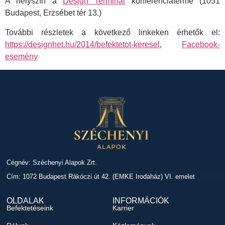
A helyszín a
Design Terminál
konferenciaterme (1051
Budapest, Erzsébet tér 13.)
További részletek a következő linkeken érhetők el:
https://designhet.hu/2014/befektetot-keresel
,
Facebook-
esemény
Cégnév: Széchenyi Alapok Zrt.
Cím: 1072 Budapest Rákóczi út 42. (EMKE Irodaház) VI. emelet
OLDALAK
INFORMÁCIÓK
Befektetéseink
Karrier