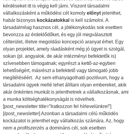
kérdéseket itt is végig kell járni. Viszont társadalmi
vállalkozásként a működési cél komoly
előnyt
jelenthet,
habár bizonyos
kockázatokkal
is kell számolni. A
társadalmilag hasznos cél, a jótékonykodás sok esetben
bevonzza az érdeklődőket, és egy jól megválasztott
célterület, illetve megoldási koncepció aranyat érhet. Egy
olyan projektet, amely ráadásként még jó ügyet is szolgál,
sokan (pl. angyalok, de akár intézményi befektetők is)
szívesebben támogatnak; egyrészt a kettő-az-egyben
lehetőségért, másrészt a befektető vagy támogató jobb
megítéléséért. Az sem elhanyagolható pozitívum, hogy a
társadalmi ügyek mellé lehet állítani olyan embereket, akik
akár önkéntes munkát is jelenthetnek a vállalkozásnak, ami
a munka költséghatékonyságát is növelheti.
[post_newsletter title=”Iratkozzon fel hírlevelünkre!”]
[/post_newsletter] Azonban a társadalmi célú működés
kockázatot is jelenthet egy vállalkozás számára. Az, hogy
nem a profitszerzés
a domináns cél, sok esetben