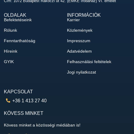
Cím: 1072 Budapest Rákóczi út 42. (EMKE Irodaház) VI. emelet
OLDALAK
INFORMÁCIÓK
Befektetéseink
Karrier
Rólunk
Közlemények
Fenntarthatóság
Impresszum
Híreink
Adatvédelem
GYIK
Felhasználási feltételek
Jogi nyilatkozat
KAPCSOLAT
+36 1 413 27 40
KÖVESS MINKET
Kövess minket a közösségi médiában is!