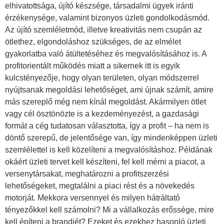
elhivatottsága, újító készsége, társadalmi ügyek iránti
érzékenysége, valamint bizonyos üzleti gondolkodásmód.
Az újító szemléletmód, illetve kreativitás nem csupán az
ötlethez, elgondoláshoz szükséges, de az elmélet
gyakorlatba való átültetéséhez és megvalósításához is. A
profitorientált működés miatt a sikernek itt is egyik
kulcstényezője, hogy olyan területen, olyan módszerrel
nyújtsanak megoldási lehetőséget, ami újnak számít, amire
más szereplő még nem kínál megoldást. Akármilyen ötlet
vagy cél ösztönözte is a kezdeményezést, a gazdasági
formát a cég tudatosan választotta, így a profit – ha nem is
döntő szerepű, de jelentősége van, így mindenképpen üzleti
szemlélettel is kell közelíteni a megvalósításhoz. Példának
okáért üzleti tervet kell készíteni, fel kell mérni a piacot, a
versenytársakat, meghatározni a profitszerzési
lehetőségeket, megtalálni a piaci rést és a növekedés
motorját. Mekkora versennyel és milyen hátráltató
tényezőkkel kell számolni? Mi a vállalkozás erőssége, mire
kell építeni a brandjét? Ezeket és ezekhez hasonló üzleti