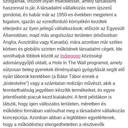
szolgálnak, viszont olyan működéssel, amely társadalmi
haszonnal is jár. A társadalmi vállalkozás nem újszerű
gondolat, és habár már az 1950-es években megjelent a
fogalom, igazán az ezredforduló környékén kezdtek
elterjedni az ilyen jellegű vállalkozások; először az Egyesült
Államokban, majd más angolszász területen (elsősorban
Anglia, Ausztrália vagy Kanada), mára azonban már széles
körben és globális szinten működnek társadalmi cégek. Ide
sorolhatjuk többek között az
Indiegogo
közösségi
adománygyűjtő oldalt, a Hole In The Wall programot, amely
súlyosan beteg gyerekek élményalapú gyógyítását segíti elő
nyári táborok keretében (a Bátor Tábor ennek a
„kistestvére”) vagy a számtalan redizájn művészt, akik a
fenntarthatóság jegyében készítik termékeiket, és egyre
jelentősebb piacuk kezd kialakulni. A fenti példákon is
látszik, hogy igen változatos területen, méretben és
működési formában valósulhat meg a társadalmi vállalkozás
koncepciója. Azonban abban a legtöbben egyetértenek,
hogy a működéshez elengedhetetlen a résztvevők