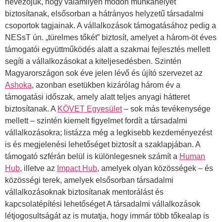
nevezőjük, hogy valamilyen módon munkahelyet
biztosítanak, elsősorban a hátrányos helyzetű társadalmi
csoportok tagjainak. A vállalkozások támogatásához pedig a
NESsT ún. „türelmes tőkét” biztosít, amelyet a három-öt éves
támogatói együttműködés alatt a szakmai fejlesztés mellett
segíti a vállalkozásokat a kiteljesedésben. Szintén
Magyarországon sok éve jelen lévő és újító szervezet az
Ashoka
, azonban esetükben kizárólag három év a
támogatási időszak, amely alatt teljes anyagi hátteret
biztosítanak. A
KÖVET Egyesület
– sok más tevékenysége
mellett – szintén kiemelt figyelmet fordít a társadalmi
vállalkozásokra; listázza még a legkisebb kezdeményezést
is és megjelenési lehetőséget biztosít a szaklapjában. A
támogató szférán belül is különlegesnek számít a
Human
Hub
, illetve az
Impact Hub
, amelyek olyan közösségek – és
közösségi terek, amelyek elsősorban társadalmi
vállalkozásoknak biztosítanak mentorálást és
kapcsolatépítési lehetőséget A társadalmi vállalkozások
létjogosultságát az is mutatja, hogy immár több tőkealap is