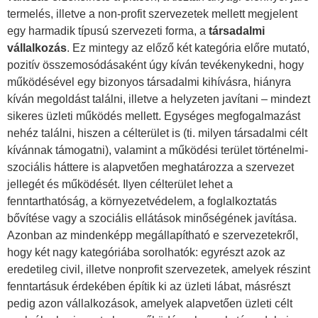
termelés, illetve a non-profit szervezetek mellett megjelent
egy harmadik típusú szervezeti forma, a
társadalmi
vállalkozás
. Ez mintegy az előző két kategória előre mutató,
pozitív összemosódásaként úgy kíván tevékenykedni, hogy
működésével egy bizonyos társadalmi kihívásra, hiányra
kíván megoldást találni, illetve a helyzeten javítani – mindezt
sikeres üzleti működés mellett. Egységes megfogalmazást
nehéz találni, hiszen a célterület is (ti. milyen társadalmi célt
kívánnak támogatni), valamint a működési terület történelmi-
szociális háttere is alapvetően meghatározza a szervezet
jellegét és működését. Ilyen célterület lehet a
fenntarthatóság, a környezetvédelem, a foglalkoztatás
bővítése vagy a szociális ellátások minőségének javítása.
Azonban az mindenképp megállapítható e szervezetekről,
hogy két nagy kategóriába sorolhatók: egyrészt azok az
eredetileg civil, illetve nonprofit szervezetek, amelyek részint
fenntartásuk érdekében építik ki az üzleti lábat, másrészt
pedig azon vállalkozások, amelyek alapvetően üzleti célt