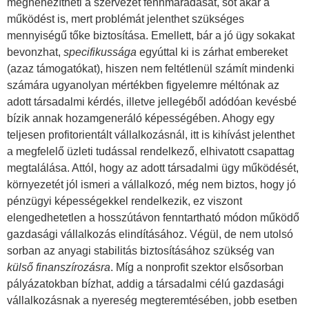
megnehezítheti a szervezet fennmaradását, sőt akár a
működést is, mert problémát jelenthet szükséges
mennyiségű tőke biztosítása. Emellett, bár a jó ügy sokakat
bevonzhat,
specifikussága
egyúttal ki is zárhat embereket
(azaz támogatókat), hiszen nem feltétlenül számít mindenki
számára ugyanolyan mértékben figyelemre méltónak az
adott társadalmi kérdés, illetve jellegéből adódóan kevésbé
bízik annak hozamgeneráló képességében. Ahogy egy
teljesen profitorientált vállalkozásnál, itt is kihívást jelenthet
a megfelelő üzleti tudással rendelkező, elhivatott csapattag
megtalálása. Attól, hogy az adott társadalmi ügy működését,
környezetét jól ismeri a vállalkozó, még nem biztos, hogy jó
pénzügyi képességekkel rendelkezik, ez viszont
elengedhetetlen a hosszútávon fenntartható módon működő
gazdasági vállalkozás elindításához. Végül, de nem utolsó
sorban az anyagi stabilitás biztosításához szükség van
külső finanszírozásra
. Míg a nonprofit szektor elsősorban
pályázatokban bízhat, addig a társadalmi célú gazdasági
vállalkozásnak a nyereség megteremtésében, jobb esetben