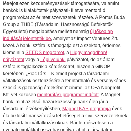
létrejött ezen kezdeményezések támogatására, valamint
bankok is kialakítottak pályázati- illetve mentoráló
programokat az érintett szervezetek részére. A Portus Buda
Group a THBE (Társadalmi Hasznosságú Befektetők
Egyesülete) megalapítása mellett nemrég
új tőkealap
indulását jelentették be
, amelyet az Impact Ventures Zrt.
kezel. A banki szféra is támogatja ezt a szektort, érdemes
kiemelni a
SEEDS programot
, a
Higgy magadban!
pályázatot
vagy a
Lépj velünk!
pályázatot, de az állami
szféra is foglalkozik a kérdéskörrel, hiszen a GINOP
keretében „PiacTárs – Kiemelt projekt a társadalmi
vállalkozások ösztönzésére a fenntartható és versenyképes
szociális gazdaság érdekében” címmel az OFA Nonprofit
Kft.-vel közösen
mentorálási programot indított
. A Magnet
bank, mint az első, hazai közösségi bank élen jár a
társadalmi érzékenyítésben,
Magnet KAP programja
évek
óta biztosít finanszírozási lehetőséget a civil szervezeteknek
és társadalmi vállalkozásoknak. Bár természetesen a
nyugati mintákkal összehasonlítva, ahol a társadalmi