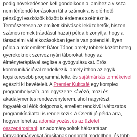
pedig növekedésben kell gondolkodnia, amihez a vissza
nem térítendő forrásokon túl a számukra is elérhető
pénzügyi eszközök között is érdemes szétnéznie.
Természetesen az említett kihívások leküzdhetők, hiszen
számos remek (ráadásul hazai) példa bizonyítja, hogy a
társadalmi vállalkozásokban igenis van potenciál. Ilyen
példa a már említett Bátor Tábor, amely többek között beteg
gyerekeknek szervez nyári táborokat, hogy az
élményterápiával segítse a gyógyulásukat. Erős
kommunikációval rendelkezik, amely itthon az egyik
legsikeresebb programmá tette, és
sajátmárkás termékeivel
egészíti ki bevételeit. A
Premier Kultcafé
egy komplex
programhelyszín, ami egyszerre kávézó, mozi és
akadálymentes rendezvényterem, ahol nagyrészt
fogyatékkal élők dolgoznak, emellett rendkívül változatos
programkínálattal is rendelkezik. A Cseriti jó példa arra,
hogyan lehet az
adományozást és az üzletet
összepárosítani
; az adományboltok hálózatában
tárgyadományokat árusítanak nonprofit modellben, és több