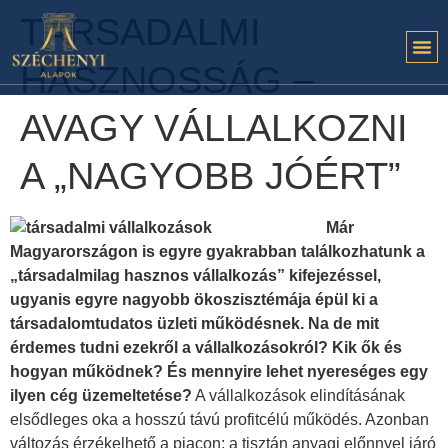
TÁRSADALMI
HASZNOSSÁG –
AVAGY VÁLLALKOZNI
A „NAGYOBB JÓÉRT”
Már
Magyarországon is egyre gyakrabban találkozhatunk a
„társadalmilag hasznos vállalkozás” kifejezéssel,
ugyanis egyre nagyobb ökoszisztémája épül ki a
társadalomtudatos üzleti működésnek. Na de mit
érdemes tudni ezekről a vállalkozásokról? Kik ők és
hogyan működnek? És mennyire lehet nyereséges egy
ilyen cég üzemeltetése?
A vállalkozások elindításának
elsődleges oka a hosszú távú profitcélú működés. Azonban
változás érzékelhető a piacon; a tisztán anyagi előnnyel járó