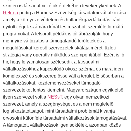
szinten is társadalmi célok érdekében tevékenykednek. A
Rekrea
pedig a Humusz Szövetség társadalmi vállalkozása,
amely a környezetvédelem és hulladékgazdálkodás iránt
nyitott cégek számára kínál testreszabott szemléletformáló
programokat. A felsorolt példák is jól ábrázolják, hogy
mennyire változatos a támogatandó területek és a
megoldásokat kereső szervezetek skálája méret, üzleti
stratégia vagy operatív működés szempontjából. Ezért is jó
hír, hogy folyamatosan szélesedik a társadalmi
vállalkozásokhoz kapcsolódó ökoszisztéma, és mára igen
komplexszé és sokszereplőssé vált a terület. Elsősorban a
vállalkozásokat, kezdeményezéseket támogató
szervezeteket fontos kiemelni. Magyarországon egyik első
ilyen szervezet volt a
NESsT
, egy olyan nemzetközi
szervezet, amely a szegénységet és a nem megfelelő
foglalkoztatottságot, mint társadalmi problémát kívánja
orvosolni különféle társadalmi vállalkozások támogatásával.
A támogatott vállalkozások igen sokfélék, azonban közös