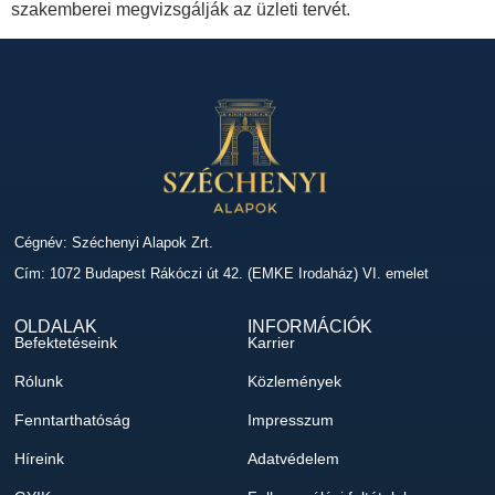
szakemberei megvizsgálják az üzleti tervét.
Cégnév: Széchenyi Alapok Zrt.
Cím: 1072 Budapest Rákóczi út 42. (EMKE Irodaház) VI. emelet
OLDALAK
INFORMÁCIÓK
Befektetéseink
Karrier
Rólunk
Közlemények
Fenntarthatóság
Impresszum
Híreink
Adatvédelem