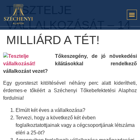
TESZTELJE
VÁLLALKOZÁSÁT – 14
MILLIÁRD A TÉT!
Tőkeszegény, de jó növekedési
kilátásokkal rendelkező
vállalkozást vezet?
Egy gyorsteszt kitöltésével néhány perc alatt kiderítheti,
érdemes-e tőkéért a Széchenyi Tőkebefektetési Alaphoz
fordulnia!
Elmúlt két éves a vállalkozása?
Tervezi, hogy a következő két évben
foglalkoztatottjainak vagy a cégcsoportjának létszáma
eléri a 25-öt?