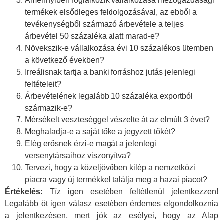
Amennyiben foglalkozik vállalkozása mezőgazdasági
termékek elsődleges feldolgozásával, az ebből a
tevékenységből származó árbevétele a teljes
árbevétel 50 százaléka alatt marad-e?
Növekszik-e vállalkozása évi 10 százalékos ütemben
a következő években?
Irreálisnak tartja a banki forráshoz jutás jelenlegi
feltételeit?
Árbevételének legalább 10 százaléka exportból
származik-e?
Mérsékelt veszteséggel vészelte át az elmúlt 3 évet?
Meghaladja-e a saját tőke a jegyzett tőkét?
Elég erősnek érzi-e magát a jelenlegi
versenytársaihoz viszonyítva?
Tervezi, hogy a közeljövőben kilép a nemzetközi
piacra vagy új termékkel találja meg a hazai piacot?
Értékelés:
Tíz igen esetében feltétlenül jelentkezzen!
Legalább öt igen válasz esetében érdemes elgondolkoznia
a jelentkezésen, mert jók az esélyei, hogy az Alap