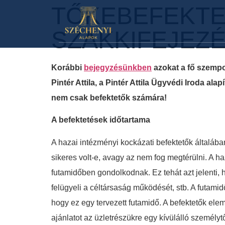
TŐKEBEFEKTE
SZAKKIFEJEZÉS
Korábbi
bejegyzésünkben
azokat a fő szempo
Pintér Attila, a Pintér Attila Ügyvédi Iroda al
nem csak befektetők számára!
A befektetések időtartama
A hazai intézményi kockázati befektetők általában
sikeres volt-e, avagy az nem fog megtérülni. A h
futamidőben gondolkodnak. Ez tehát azt jelenti, h
felügyeli a céltársaság működését, stb. A futami
hogy ez egy tervezett futamidő. A befektetők elem
ajánlatot az üzletrészükre egy kívülálló személy