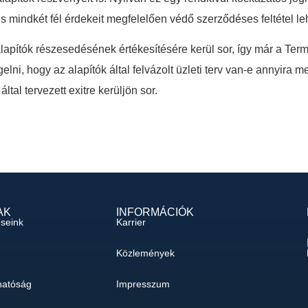
s mindkét fél érdekeit megfelelően védő szerződéses feltétel l
lapítók részesedésének értékesítésére kerül sor, így már a Ter
elni, hogy az alapítók által felvázolt üzleti terv van-e annyira m
tal tervezett exitre kerüljön sor.
AK
INFORMÁCIÓK
éseink
Karrier
Közlemények
hatóság
Impresszum