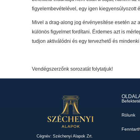
figyelembevételével, egy igen kiegyensúlyozott é
Mivel a drag-along jog érvényesítése esetén az a
különös figyelmet fordítani. Érdemes azt is mérleg
tudjon aktiválódni és egy tervezhető és mindenki ál
Vendégszerzőnk sorozatát folytatjuk!
OLDAL
Befektet
Rólunk
Fenntart
Cégnév: Széchenyi Alapok Zrt.