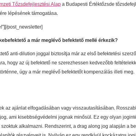
zeti Tőzsdefejlesztési Alap
a Budapesti Értéktőzsde tőzsdefejle
sdére lépésének támogatása.
e!”][/post_newsletter]
tőkebefektető a már meglévő befektető mellé érkezik?
tető anti-dilution joggal biztosítja már az első befektetési szer
ra, hogy az új befektető ne szerezhessen kedvezőbb feltételekk
rténne, úgy a már meglévő befektetőt kompenzálás illeti meg.
enek az ajánlat elfogadásában vagy visszautasításában. Rossza
g jog, ami kisebbségvédelmi jognak minősül. Ez egy olyan jogint
 szoktuk alkalmazni. Rendszerint, a drag along jog alapján a bef
alapítók részvényeit is. Nyilván ez egy rendkívül kockázatos jo