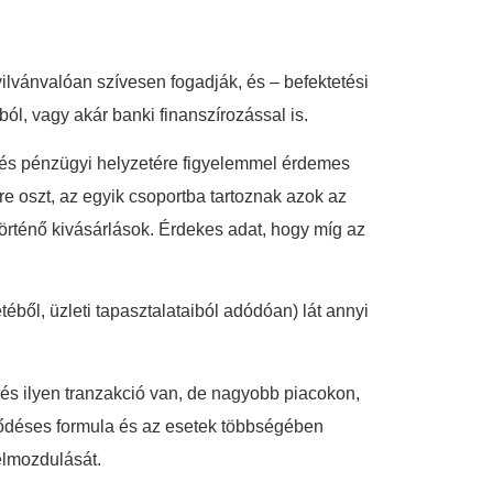
ilvánvalóan szívesen fogadják, és – befektetési
l, vagy akár banki finanszírozással is.
a és pénzügyi helyzetére figyelemmel érdemes
re oszt, az egyik csoportba tartoznak azok az
történő kivásárlások. Érdekes adat, hogy míg az
ből, üzleti tapasztalataiból adódóan) lát annyi
és ilyen tranzakció van, de nagyobb piacokon,
ződéses formula és az esetek többségében
elmozdulását.