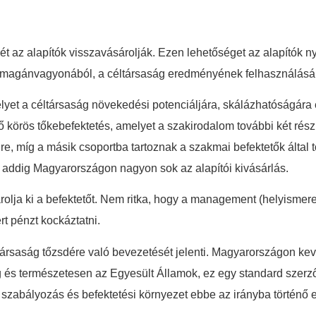
t az alapítók visszavásárolják. Ezen lehetőséget az alapítók ny
ók magánvagyonából, a céltársaság eredményének felhasználásábó
elyet a céltársaság növekedési potenciáljára, skálázhatóságár
ő körös tőkebefektetés, amelyet a szakirodalom további két rész
re, míg a másik csoportba tartoznak a szakmai befektetők által 
addig Magyarországon nagyon sok az alapítói kivásárlás.
ja ki a befektetőt. Nem ritka, hogy a management (helyismereté
t pénzt kockáztatni.
társaság tőzsdére való bevezetését jelenti. Magyarországon kev
g és természetesen az Egyesült Államok, ez egy standard szer
ai szabályozás és befektetési környezet ebbe az irányba történő 