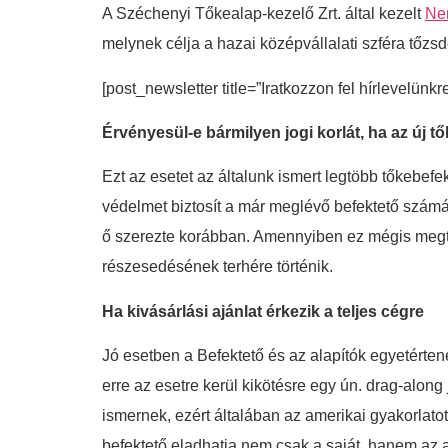
A Széchenyi Tőkealap-kezelő Zrt. által kezelt
Nem
melynek célja a hazai középvállalati szféra tőz
[post_newsletter title=”Iratkozzon fel hírlevelünkr
Érvényesül-e bármilyen jogi korlát, ha az új 
Ezt az esetet az általunk ismert legtöbb tőkebefek
védelmet biztosít a már meglévő befektető számá
ő szerezte korábban. Amennyiben ez mégis megtö
részesedésének terhére történik.
Ha kivásárlási ajánlat érkezik a teljes cégre
Jó esetben a Befektető és az alapítók egyetért
erre az esetre kerül kikötésre egy ún. drag-alon
ismernek, ezért általában az amerikai gyakorlatot
befektető eladhatja nem csak a saját, hanem az 