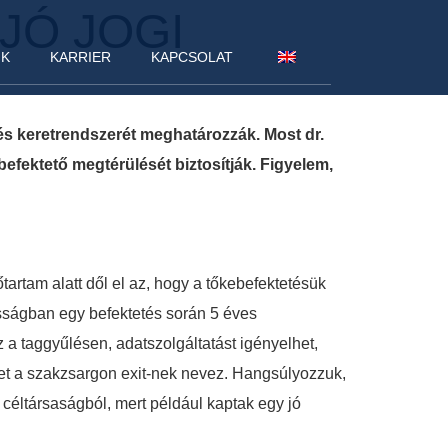
JÓ JOGI
NK
KARRIER
KAPCSOLAT
s keretrendszerét meghatározzák. Most dr.
 befektető megtérülését biztosítják. Figyelem,
tartam alatt dől el az, hogy a tőkebefektetésük
osságban egy befektetés során 5 éves
z a taggyűlésen, adatszolgáltatást igényelhet,
lyet a szakzsargon exit-nek nevez. Hangsúlyozzuk,
a céltársaságból, mert például kaptak egy jó