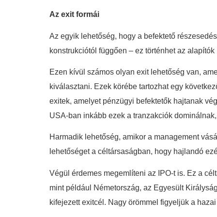
Az exit formái
Az egyik lehetőség, hogy a befektető részesedésé
konstrukciótól függően – ez történhet az alapít
Ezen kívül számos olyan exit lehetőség van, am
kiválasztani. Ezek körébe tartozhat egy következ
exitek, amelyet pénzügyi befektetők hajtanak vég
USA-ban inkább ezek a tranzakciók dominálnak, 
Harmadik lehetőség, amikor a management vásárol
lehetőséget a céltársaságban, hogy hajlandó ezér
Végül érdemes megemlíteni az IPO-t is. Ez a cél
mint például Németország, az Egyesült Királysá
kifejezett exitcél. Nagy örömmel figyeljük a haz