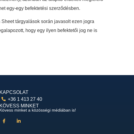
ehet egy-egy befektetési szerződésben.
m Sheet tárgyalások során javasolt ezen jogra
egalapozott, hogy egy ilyen befektetői jog ne is
KAPCSOLAT
+36 1 413 27 40
KÖVESS MINKET
Kövess minket a közösségi médiában is!