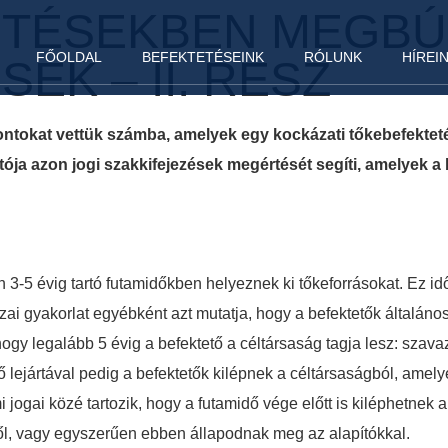
TÉSEKBEN MEGBÚ
FŐOLDAL
BEFEKTETÉSEINK
RÓLUNK
HÍREI
EK – II. RÉSZ
ntokat vettük számba, amelyek egy kockázati tőkebefekteté
apítója azon jogi szakkifejezések megértését segíti, amelyek a
 3-5 évig tartó futamidőkben helyeznek ki tőkeforrásokat. Ez idő
azai gyakorlat egyébként azt mutatja, hogy a befektetők általán
ogy legalább 5 évig a befektető a céltársaság tagja lesz: szava
dő lejártával pedig a befektetők kilépnek a céltársaságból, ame
i jogai közé tartozik, hogy a futamidő vége előtt is kiléphetnek 
től, vagy egyszerűen ebben állapodnak meg az alapítókkal.