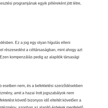
sztési programjának egyik pilléreként jött létre,
ződésben. Ez a jog egy olyan hígulás elleni
el részesedést a céltársaságban, mint ahogy azt
 Ezen kompenzálás pedig az alapítók társasági
bb esetben nem, és a befektetési szerződésekben
ézmény, amit a hazai írott jogszabályok nem
ektetést követő bizonyos idő elteltét követően a
gintézmény, azonban az alapító érdekek megfelelő