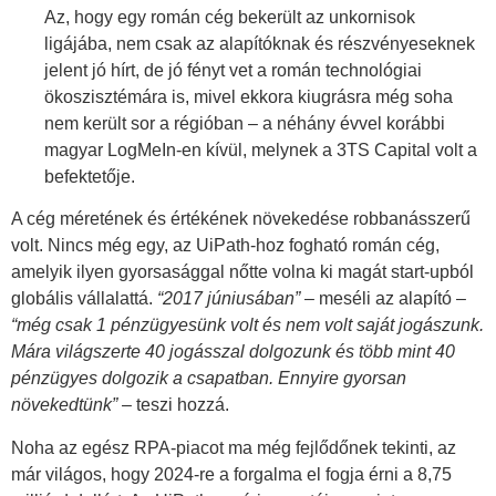
Az, hogy egy román cég bekerült az unkornisok
ligájába, nem csak az alapítóknak és részvényeseknek
jelent jó hírt, de jó fényt vet a román technológiai
ökoszisztémára is, mivel ekkora kiugrásra még soha
nem került sor a régióban – a néhány évvel korábbi
magyar LogMeIn-en kívül, melynek a 3TS Capital volt a
befektetője.
A cég méretének és értékének növekedése robbanásszerű
volt. Nincs még egy, az UiPath-hoz fogható román cég,
amelyik ilyen gyorsasággal nőtte volna ki magát start-upból
globális vállalattá.
“2017 júniusában”
– meséli az alapító –
“még csak 1 pénzügyesünk volt és nem volt saját jogászunk.
Mára világszerte 40 jogásszal dolgozunk és több mint 40
pénzügyes dolgozik a csapatban. Ennyire gyorsan
növekedtünk”
– teszi hozzá.
Noha az egész RPA-piacot ma még fejlődőnek tekinti, az
már világos, hogy 2024-re a forgalma el fogja érni a 8,75