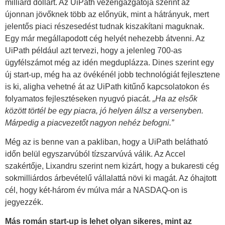
milliárd dollárt. Az UiPath vezérigazgatója szerint az
újonnan jövőknek több az előnyük, mint a hátrányuk, mert
jelentős piaci részesedést tudnak kiszakítani maguknak.
Egy már megállapodott cég helyét nehezebb átvenni. Az
UiPath például azt tervezi, hogy a jelenleg 700-as
ügyfélszámot még az idén megduplázza. Dines szerint egy
új start-up, még ha az övékénél jobb technológiát fejlesztene
is ki, aligha vehetné át az UiPath kitűnő kapcsolatokon és
folyamatos fejlesztéseken nyugvó piacát.
„Ha az elsők
között törtél be egy piacra, jó helyen állsz a versenyben.
Márpedig a piacvezetőt nagyon nehéz befogni.”
Még az is benne van a pakliban, hogy a UiPath belátható
időn belül egyszarvúból tízszarvúvá válik. Az Accel
szakértője, Lixandru szerint nem kizárt, hogy a bukaresti cég
sokmilliárdos árbevételű vállalattá növi ki magát. Az óhajtott
cél, hogy két-három év múlva már a NASDAQ-on is
jegyezzék.
Más román start-up is lehet olyan sikeres, mint az