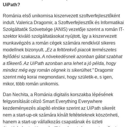
UiPath?
Románia első unikornisa kiszervezett szoftverfejlesztőként
indult. Valerica Dragomir, a Szoftverfejlesztők és Informatikai
Szolgáltatók Szövetsége (ANIS) vezetője szerint a román IT-
szektor kiváló szolgáltatásokat nyújtott, így a kiszervezett
munkavégzés a román cégek számára rendkívül sikeres
modellnek bizonyult.
„Ez a feltörekvő piacok természetes
fejlődési szakasza. A növekedésnek azonban gátat szabhat
a tőkeerő. Az UiPath azonban arra lehet a jó példa, hogy
mindez még egy román cégnek is sikerülhet.”
Dragomir
szerint még korai megmondani, hogy születik-e, s igen,
mikor, több román unikornis.
Dan Nechita, a Románia digitalis korszakba lépésének
felgyorsítását célzó Smart Everything Everywhere
kezdeményezés alapító elnöke szerint az UiPath sikerét
nem a start-up-ok számára kínált feltételeknek köszönheti,
hanem a start-up vállalkozás csapatának és üzleti