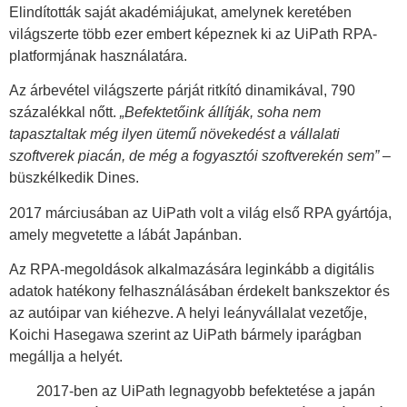
Elindították saját akadémiájukat, amelynek keretében
világszerte több ezer embert képeznek ki az UiPath RPA-
platformjának használatára.
Az árbevétel világszerte párját ritkító dinamikával, 790
százalékkal nőtt.
„Befektetőink állítják, soha nem
tapasztaltak még ilyen ütemű növekedést a vállalati
szoftverek piacán, de még a fogyasztói szoftverekén sem”
–
büszkélkedik Dines.
2017 márciusában az UiPath volt a világ első RPA gyártója,
amely megvetette a lábát Japánban.
Az RPA-megoldások alkalmazására leginkább a digitális
adatok hatékony felhasználásában érdekelt bankszektor és
az autóipar van kiéhezve. A helyi leányvállalat vezetője,
Koichi Hasegawa szerint az UiPath bármely iparágban
megállja a helyét.
2017-ben az UiPath legnagyobb befektetése a japán