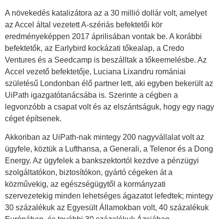
A növekedés katalizátora az a 30 millió dollár volt, amelyet
az Accel által vezetett A-szériás befektetői kör
eredményeképpen 2017 áprilisában vontak be. A korábbi
befektetők, az Earlybird kockázati tőkealap, a Credo
Ventures és a Seedcamp is beszálltak a tőkeemelésbe. Az
Accel vezető befektetője, Luciana Lixandru romániai
születésű Londonban élő partner lett, aki egyben bekerült az
UiPath igazgatótanácsába is. Szerinte a cégben a
legvonzóbb a csapat volt és az elszántságuk, hogy egy nagy
céget építsenek.
Akkoriban az UiPath-nak mintegy 200 nagyvállalat volt az
ügyfele, köztük a Lufthansa, a Generali, a Telenor és a Dong
Energy. Az ügyfelek a bankszektortól kezdve a pénzügyi
szolgáltatókon, biztosítókon, gyártó cégeken át a
közművekig, az egészségügytől a kormányzati
szervezetekig minden lehetséges ágazatot lefedtek; mintegy
30 százalékuk az Egyesült Államokban volt, 40 százalékuk