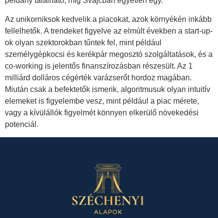
példány található, míg Svájcban egyetlen egy.
Az unikorniksok kedvelik a piacokat, azok környékén inkább
fellelhetők. A trendeket figyelve az elmúlt években a start-up-
ok olyan szektorokban tűntek fel, mint például
személygépkocsi és kerékpár megosztó szolgáltatások, és a
co-working is jelentős finanszírozásban részesült. Az 1
milliárd dolláros cégérték varázserőt hordoz magában.
Miután csak a befektetők ismerik, algoritmusuk olyan intuitív
elemeket is figyelembe vesz, mint például a piac mérete,
vagy a kívülállók figyelmét könnyen elkerülő növekedési
potenciál.