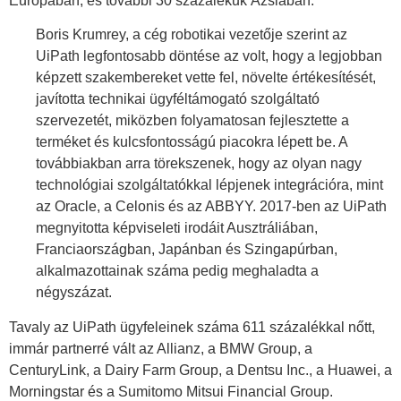
Európában, és további 30 százalékuk Ázsiában.
Boris Krumrey, a cég robotikai vezetője szerint az
UiPath legfontosabb döntése az volt, hogy a legjobban
képzett szakembereket vette fel, növelte értékesítését,
javította technikai ügyféltámogató szolgáltató
szervezetét, miközben folyamatosan fejlesztette a
terméket és kulcsfontosságú piacokra lépett be. A
továbbiakban arra törekszenek, hogy az olyan nagy
technológiai szolgáltatókkal lépjenek integrációra, mint
az Oracle, a Celonis és az ABBYY. 2017-ben az UiPath
megnyitotta képviseleti irodáit Ausztráliában,
Franciaországban, Japánban és Szingapúrban,
alkalmazottainak száma pedig meghaladta a
négyszázat.
Tavaly az UiPath ügyfeleinek száma 611 százalékkal nőtt,
immár partnerré vált az Allianz, a BMW Group, a
CenturyLink, a Dairy Farm Group, a Dentsu Inc., a Huawei, a
Morningstar és a Sumitomo Mitsui Financial Group.