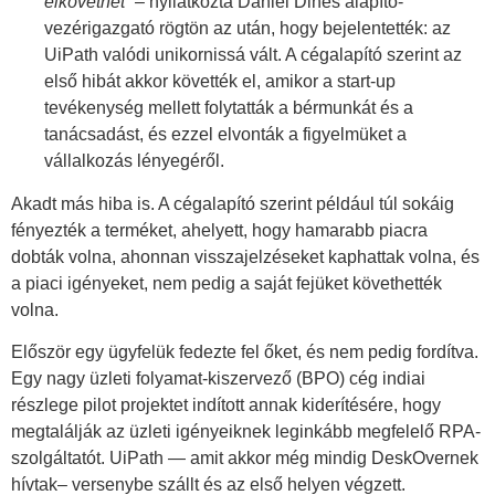
elkövethet”
– nyilatkozta Daniel Dines alapító-
vezérigazgató rögtön az után, hogy bejelentették: az
UiPath valódi unikornissá vált. A cégalapító szerint az
első hibát akkor követték el, amikor a start-up
tevékenység mellett folytatták a bérmunkát és a
tanácsadást, és ezzel elvonták a figyelmüket a
vállalkozás lényegéről.
Akadt más hiba is. A cégalapító szerint például túl sokáig
fényezték a terméket, ahelyett, hogy hamarabb piacra
dobták volna, ahonnan visszajelzéseket kaphattak volna, és
a piaci igényeket, nem pedig a saját fejüket követhették
volna.
Először egy ügyfelük fedezte fel őket, és nem pedig fordítva.
Egy nagy üzleti folyamat-kiszervező (BPO) cég indiai
részlege pilot projektet indított annak kiderítésére, hogy
megtalálják az üzleti igényeiknek leginkább megfelelő RPA-
szolgáltatót. UiPath — amit akkor még mindig DeskOvernek
hívtak– versenybe szállt és az első helyen végzett.