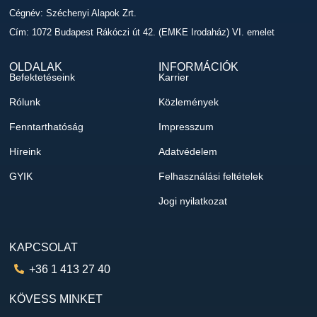
Cégnév: Széchenyi Alapok Zrt.
Cím: 1072 Budapest Rákóczi út 42. (EMKE Irodaház) VI. emelet
OLDALAK
INFORMÁCIÓK
Befektetéseink
Karrier
Rólunk
Közlemények
Fenntarthatóság
Impresszum
Híreink
Adatvédelem
GYIK
Felhasználási feltételek
Jogi nyilatkozat
KAPCSOLAT
+36 1 413 27 40
KÖVESS MINKET