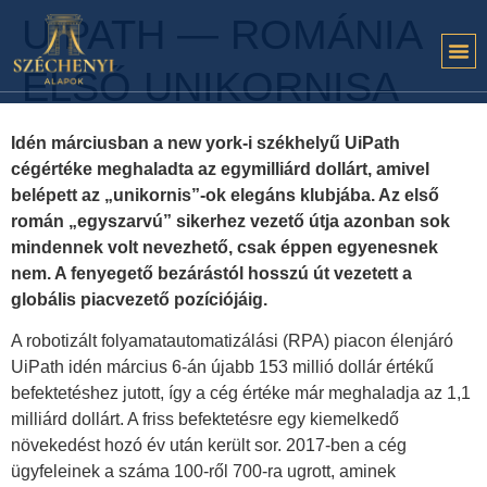
UIPATH — ROMÁNIA
ELSŐ UNIKORNISA
Idén márciusban a new york-i székhelyű UiPath
cégértéke meghaladta az egymilliárd dollárt, amivel
belépett az „unikornis”-ok elegáns klubjába. Az első
román „egyszarvú” sikerhez vezető útja azonban sok
mindennek volt nevezhető, csak éppen egyenesnek
nem. A fenyegető bezárástól hosszú út vezetett a
globális piacvezető pozíciójáig.
A robotizált folyamatautomatizálási (RPA) piacon élenjáró
UiPath idén március 6-án újabb 153 millió dollár értékű
befektetéshez jutott, így a cég értéke már meghaladja az 1,1
milliárd dollárt. A friss befektetésre egy kiemelkedő
növekedést hozó év után került sor. 2017-ben a cég
ügyfeleinek a száma 100-ről 700-ra ugrott, aminek