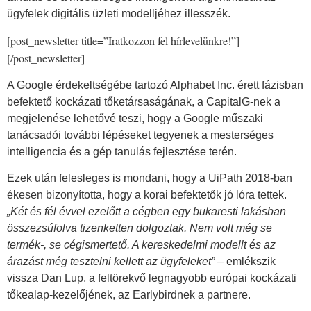
ügyfelek digitális üzleti modelljéhez illesszék.
[post_newsletter title=”Iratkozzon fel hírlevelünkre!”]
[/post_newsletter]
A Google érdekeltségébe tartozó Alphabet Inc. érett fázisban
befektető kockázati tőketársaságának, a CapitalG-nek a
megjelenése lehetővé teszi, hogy a Google műszaki
tanácsadói további lépéseket tegyenek a mesterséges
intelligencia és a gép tanulás fejlesztése terén.
Ezek után felesleges is mondani, hogy a UiPath 2018-ban
ékesen bizonyította, hogy a korai befektetők jó lóra tettek.
„Két és fél évvel ezelőtt a cégben egy bukaresti lakásban
összezsúfolva tizenketten dolgoztak. Nem volt még se
termék-, se cégismertető. A kereskedelmi modellt és az
árazást még tesztelni kellett az ügyfeleket”
– emlékszik
vissza Dan Lup, a feltörekvő legnagyobb európai kockázati
tőkealap-kezelőjének, az Earlybirdnek a partnere.