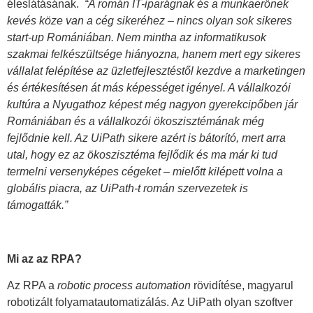
éleslátásának.
“A román IT-iparágnak és a munkaerőnek
kevés köze van a cég sikeréhez – nincs olyan sok sikeres
start-up Romániában. Nem mintha az informatikusok
szakmai felkészültsége hiányozna, hanem mert egy sikeres
vállalat felépítése az üzletfejlesztéstől kezdve a marketingen
és értékesítésen át más képességet igényel. A vállalkozói
kultúra a Nyugathoz képest még nagyon gyerekcipőben jár
Romániában és a vállalkozói ökoszisztémának még
fejlődnie kell. Az UiPath sikere azért is bátorító, mert arra
utal, hogy ez az ökoszisztéma fejlődik és ma már ki tud
termelni versenyképes cégeket – mielőtt kilépett volna a
globális piacra, az UiPath-t román szervezetek is
támogatták.”
Mi az az RPA?
Az RPA a
robotic process automation
rövidítése, magyarul
robotizált folyamatautomatizálás. Az UiPath olyan szoftver