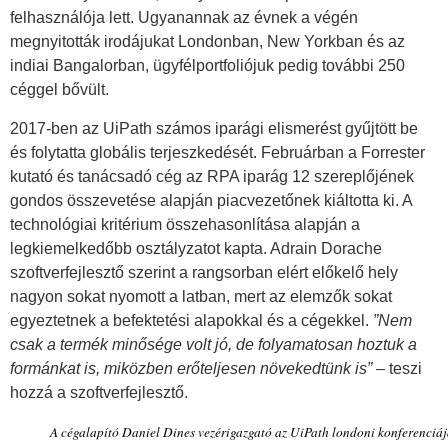
felhasználója lett. Ugyanannak az évnek a végén
megnyitották irodájukat Londonban, New Yorkban és az
indiai Bangalorban, ügyfélportfoliójuk pedig további 250
céggel bővült.
2017-ben az UiPath számos iparági elismerést gyűjtött be
és folytatta globális terjeszkedését. Februárban a Forrester
kutató és tanácsadó cég az RPA iparág 12 szereplőjének
gondos összevetése alapján piacvezetőnek kiáltotta ki. A
technológiai kritérium összehasonlítása alapján a
legkiemelkedőbb osztályzatot kapta. Adrain Dorache
szoftverfejlesztő szerint a rangsorban elért előkelő hely
nagyon sokat nyomott a latban, mert az elemzők sokat
egyeztetnek a befektetési alapokkal és a cégekkel.
”Nem
csak a termék minősége volt jó, de folyamatosan hoztuk a
formánkat is, miközben erőteljesen növekedtünk is”
– teszi
hozzá a szoftverfejlesztő.
A cégalapító Daniel Dines vezérigazgató az UiPath londoni konferenciá