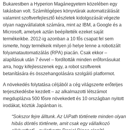
Bukarestben a Hyperion Magánegyetem közelében egy
lakásban volt. Számítógépes könyvtárak automatizálását
valamint szoftverfejlesztő készletek kidolgozását végezte
olyan nagyvállalatok számára, mint az IBM, a Google és a
Microsoft, amelyek aztán beépítették ezeket saját
termékeikbe. 2012-ig azonban a 10 fős csapat fel sem
ismerte, hogy termékeik milyen jó helye lenne a robotizált
folyamatautomatizálás (RPA) piacán. Csak ekkor –
alapításuk után 7 évvel – fordították minden erőforrásukat
arra, hogy kifejlesszenek egy, a robot szoftverek
betanítására és összehangolására szolgáló platformot.
A növekedés folytatása céljából a cég világszerte erőteljes
terjeszkedésbe kezdett – az alkalmazotti létszámot
megduplázva 500 fősre növekedett és 10 országban nyitott
irodákat, köztük Japánban is.
“Sokszor fejre álltunk. Az UiPath története minden olyan
hibás döntés története, amit csak egy vállalkozó