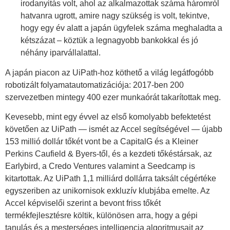
irodanyitás volt, ahol az alkalmazottak száma háromról
hatvanra ugrott, amire nagy szükség is volt, tekintve,
hogy egy év alatt a japán ügyfelek száma meghaladta a
kétszázat – köztük a legnagyobb bankokkal és jó
néhány iparvállalattal.
A japán piacon az UiPath-hoz köthető a világ legátfogóbb
robotizált folyamatautomatizációja: 2017-ben 200
szervezetben mintegy 400 ezer munkaórát takarítottak meg.
Kevesebb, mint egy évvel az első komolyabb befektetést
követően az UiPath — ismét az Accel segítségével — újabb
153 millió dollár tőkét vont be a CapitalG és a Kleiner
Perkins Caufield & Byers-től, és a kezdeti tőkéstársak, az
Earlybird, a Credo Ventures valamint a Seedcamp is
kitartottak. Az UiPath 1,1 milliárd dollárra taksált cégértéke
egyszeriben az unikornisok exkluzív klubjába emelte. Az
Accel képviselői szerint a bevont friss tőkét
termékfejlesztésre költik, különösen arra, hogy a gépi
tanulás és a mesterséges intelligencia algoritmusait az