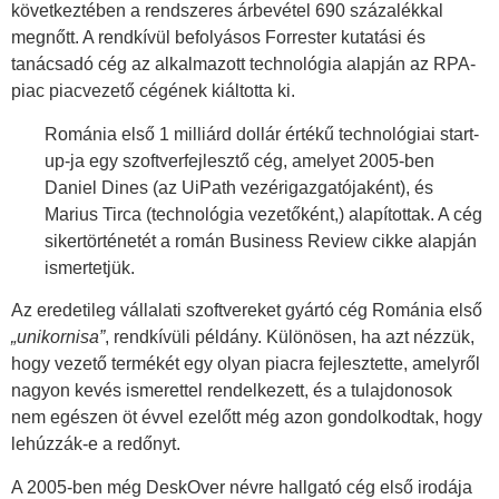
következtében a rendszeres árbevétel 690 százalékkal
megnőtt. A rendkívül befolyásos Forrester kutatási és
tanácsadó cég az alkalmazott technológia alapján az RPA-
piac piacvezető cégének kiáltotta ki.
Románia első 1 milliárd dollár értékű technológiai start-
up-ja egy szoftverfejlesztő cég, amelyet 2005-ben
Daniel Dines (az UiPath vezérigazgatójaként), és
Marius Tirca (technológia vezetőként,) alapítottak. A cég
sikertörténetét a román Business Review cikke alapján
ismertetjük.
Az eredetileg vállalati szoftvereket gyártó cég Románia első
„unikornisa”
, rendkívüli példány. Különösen, ha azt nézzük,
hogy vezető termékét egy olyan piacra fejlesztette, amelyről
nagyon kevés ismerettel rendelkezett, és a tulajdonosok
nem egészen öt évvel ezelőtt még azon gondolkodtak, hogy
lehúzzák-e a redőnyt.
A 2005-ben még DeskOver névre hallgató cég első irodája