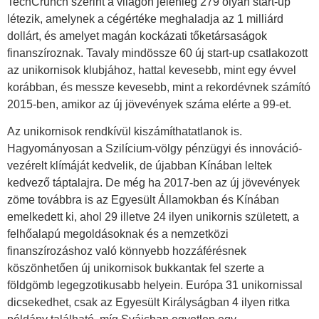
TechCrunch szerint a világon jelenleg 279 olyan start-up
létezik, amelynek a cégértéke meghaladja az 1 milliárd
dollárt, és amelyet magán kockázati tőketársaságok
finanszíroznak. Tavaly mindössze 60 új start-up csatlakozott
az unikornisok klubjához, hattal kevesebb, mint egy évvel
korábban, és messze kevesebb, mint a rekordévnek számító
2015-ben, amikor az új jövevények száma elérte a 99-et.
Az unikornisok rendkívül kiszámíthatatlanok is.
Hagyományosan a Szilícium-völgy pénzügyi és innováció-
vezérelt klímáját kedvelik, de újabban Kínában leltek
kedvező táptalajra. De még ha 2017-ben az új jövevények
zöme továbbra is az Egyesült Államokban és Kínában
emelkedett ki, ahol 29 illetve 24 ilyen unikornis született, a
felhőalapú megoldásoknak és a nemzetközi
finanszírozáshoz való könnyebb hozzáférésnek
köszönhetően új unikornisok bukkantak fel szerte a
földgömb legegzotikusabb helyein. Európa 31 unikornissal
dicsekedhet, csak az Egyesült Királyságban 4 ilyen ritka