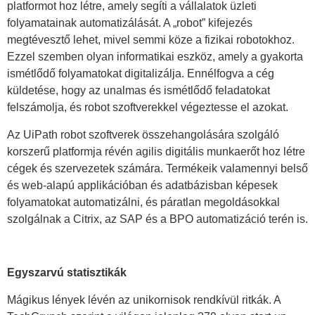
platformot hoz létre, amely segíti a vállalatok üzleti
folyamatainak automatizálását. A „robot” kifejezés
megtévesztő lehet, mivel semmi köze a fizikai robotokhoz.
Ezzel szemben olyan informatikai eszköz, amely a gyakorta
ismétlődő folyamatokat digitalizálja. Ennélfogva a cég
küldetése, hogy az unalmas és ismétlődő feladatokat
felszámolja, és robot szoftverekkel végeztesse el azokat.
Az UiPath robot szoftverek összehangolására szolgáló
korszerű platformja révén agilis digitális munkaerőt hoz létre
cégek és szervezetek számára. Termékeik valamennyi belső
és web-alapú applikációban és adatbázisban képesek
folyamatokat automatizálni, és páratlan megoldásokkal
szolgálnak a Citrix, az SAP és a BPO automatizáció terén is.
Egyszarvú statisztikák
Mágikus lények lévén az unikornisok rendkívül ritkák. A