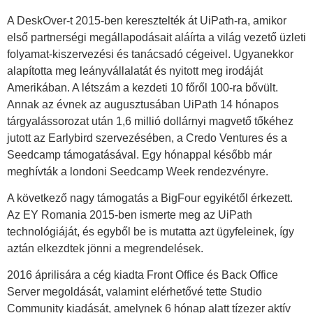
A DeskOver-t 2015-ben keresztelték át UiPath-ra, amikor
első partnerségi megállapodásait aláírta a világ vezető üzleti
folyamat-kiszervezési és tanácsadó cégeivel. Ugyanekkor
alapította meg leányvállalatát és nyitott meg irodáját
Amerikában. A létszám a kezdeti 10 főről 100-ra bővült.
Annak az évnek az augusztusában UiPath 14 hónapos
tárgyalássorozat után 1,6 millió dollárnyi magvető tőkéhez
jutott az Earlybird szervezésében, a Credo Ventures és a
Seedcamp támogatásával. Egy hónappal később már
meghívták a londoni Seedcamp Week rendezvényre.
A következő nagy támogatás a BigFour egyikétől érkezett.
Az EY Romania 2015-ben ismerte meg az UiPath
technológiáját, és egyből be is mutatta azt ügyfeleinek, így
aztán elkezdtek jönni a megrendelések.
2016 áprilisára a cég kiadta Front Office és Back Office
Server megoldását, valamint elérhetővé tette Studio
Community kiadását, amelynek 6 hónap alatt tízezer aktív