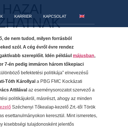
 HAZAI
NK
KARRIER
KAPCSOLAT
OZHATNAK
lő, de nem tudod, milyen forrásból
 neked szól. A cég évről évre rendez
aktívabb szereplőit. Idén például
májusban
,
ber 7-én pedig immáron három tőkepiaci
különböző befektetési politikája” elnevezésű
i-Tóth Károllyal
a PBG FMC Kockázati
ács Attilával
az eseménysorozatot szervező a
ési politikájukról, másrészt, ahogy az minden
kezelő
Széchenyi Tőkealap-kezelő Zrt.-től Török
lmas esettanulmányokon keresztül. Mint ismeretes,
gy kisebbségi tulajdonosként jelentős