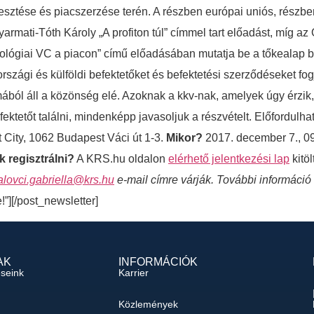
jlesztése és piacszerzése terén. A részben európai uniós, rész
armati-Tóth Károly „A profiton túl” címmel tart előadást, míg az
ológiai VC a piacon” című előadásában mutatja be a tőkealap befe
zági és külföldi befektetőket és befektetési szerződéseket fogja
mából áll a közönség elé. Azoknak a kkv-nak, amelyek úgy érzik
ktetőt találni, mindenképp javasoljuk a részvételt. Előfordulhat
 City, 1062 Budapest Váci út 1-3.
Mikor?
2017. december 7., 0
 regisztrálni?
A KRS.hu oldalon
elérhető jelentkezési lap
kitöl
alovci.gabriella@krs.hu
e-mail címre várják. További informáci
e!”][/post_newsletter]
AK
INFORMÁCIÓK
éseink
Karrier
Közlemények