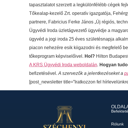
tapasztalatot szerzett a legkülönfélébb cégek fe
Tőkealap-kezelő Zrt. operatív igazgatója, Fehérgy
partnere, Fabricius Ferke János „Új régiós, techn
Ügyvédi Iroda üzletágvezető ügyvédje a magyarors
ügyvéd a jogi iroda 25 éves születésnapja alkal
piacon nehezére esik kiigazodni és megfelelő befe
tőkeprogram képviselőivel.
Hol?
Hilton Budapest
A KRS Ügyvédi Iroda weboldalán
.
Hogyan tudok
befizetésével.
A szervezők a jelentkezéseket a
p
[post_newsletter title=”Iratkozzon fel hírlevelünkr
OLDAL
Befektet
Rólunk