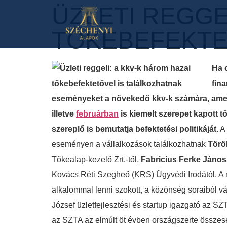
ÜZLETI REGGE
TŐKEBEFEKTE
Ha 
fina
eseményeket a növekedő kkv-k számára, amely
illetve
februárban
is kiemelt szerepet kapott 
szereplő is bemutatja befektetési politikáját.
A 
eseményen a vállalkozások találkozhatnak
Törö
Tőkealap-kezelő Zrt.-től,
Fabricius Ferke János
Kovács Réti Szegheő (KRS) Ügyvédi Irodától. A m
alkalommal lenni szokott, a közönség soraiból v
József üzletfejlesztési és startup igazgató az SZ
az SZTA az elmúlt öt évben országszerte össze