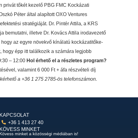
ben privát tőkét kezelő PBG FMC Kockázati
 Oszkó Péter által alapított OXO Ventures
ktetési stratégiáját. Dr. Pintér Attila, a KRS
 bemutatni, illetve Dr. Kovács Attila irodavezető
, hogy az egyre növekvő kínálatú kockázatitőke-
, hogy épp itt találkozik a számára legjobb
9:30 – 12:00
Hol érhető el a részletes program?
tésével, valamint 6 000 Ft + áfa részvételi díj
ó kérhető a +36 1 275 2785-ös telefonszámon.
KAPCSOLAT
+36 1 413 27 40
KÖVESS MINKET
Kövess minket a közösségi médiában is!