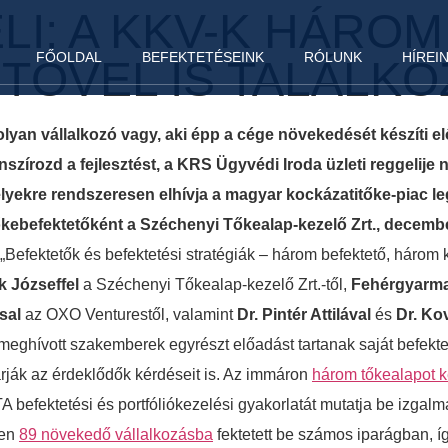
LI: A KKV-K HÁROM
FŐOLDAL
BEFEKTETÉSEINK
RÓLUNK
HÍREI
TŐVEL IS TALÁLK
olyan vállalkozó vagy, aki épp a cége növekedését készíti e
nszírozd a fejlesztést, a KRS Ügyvédi Iroda üzleti reggelije
ekre rendszeresen elhívja a magyar kockázatitőke-piac leg
tőkebefektetőként a Széchenyi Tőkealap-kezelő Zrt., decem
„Befektetők és befektetési stratégiák – három befektető, három 
k Józseffel
a Széchenyi Tőkealap-kezelő Zrt.-től,
Fehérgyarmat
sal
az OXO Venturestől, valamint
Dr. Pintér Attilával
és
Dr. Kov
eghívott szakemberek egyrészt előadást tartanak saját befektet
árják az érdeklődők kérdéseit is. Az immáron
három tőkealapot 
TA befektetési és portfóliókezelési gyakorlatát mutatja be izga
sen
89 növekedő vállalkozásba
fektetett be számos iparágban, í