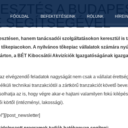
ESZTÉS A BUDAPE
FŐOLDAL
BEFEKTETÉSEINK
RÓLUNK
HÍREI
 SEGÍTSÉGÉVEL
ztésen, hanem tanácsadói szolgáltatásokon keresztül is tám
s tőkepiacokon. A nyilvános tőkepiac vállalatok számára nyú
ton, a BÉT Kibocsátói Akvizíciók Igazgatóságának igazgató
 az elvégzendő feladatok nagyságát nem csak a vállalat érettsé
élküli technikai tranzakciótól a zártkörű tranzakciót követő be
olhatja az is, hogy végre akar-e hajtani valamilyen fokú kilépé
 körtől (intézményi, lakossági).
e!”][/post_newsletter]
l kidolgozott programok tudják hatékonyan segíteni: