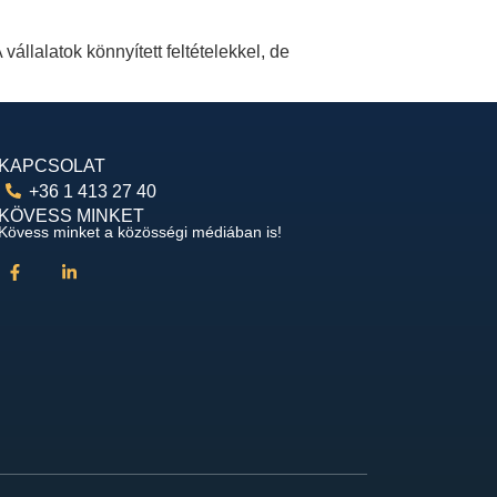
állalatok könnyített feltételekkel, de
KAPCSOLAT
+36 1 413 27 40
KÖVESS MINKET
Kövess minket a közösségi médiában is!