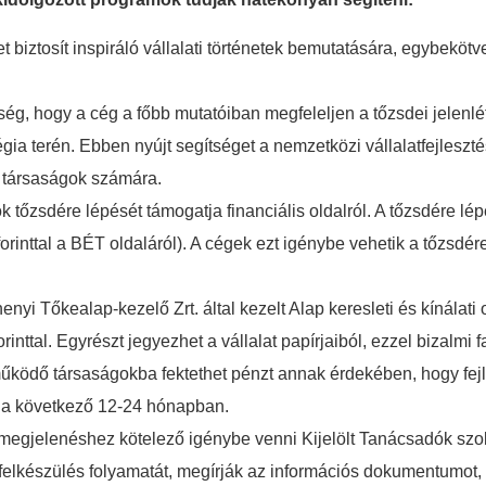
 biztosít inspiráló vállalati történetek bemutatására, egybeköt
g, hogy a cég a főbb mutatóiban megfeleljen a tőzsdei jelenlét
ia terén. Ebben nyújt segítséget a nemzetközi vállalatfejleszt
 a társaságok számára.
 tőzsdére lépését támogatja financiális oldalról. A tőzsdére l
rinttal a BÉT oldaláról). A cégek ezt igénybe vehetik a tőzsdér
nyi Tőkealap-kezelő Zrt. által kezelt Alap keresleti és kínálati 
nttal. Egyrészt jegyezhet a vállalat papírjaiból, ezzel bizalmi fa
ködő társaságokba fektethet pénzt annak érdekében, hogy fejle
n a következő 12-24 hónapban.
megjelenéshez kötelező igénybe venni Kijelölt Tanácsadók sz
 felkészülés folyamatát, megírják az információs dokumentumot,