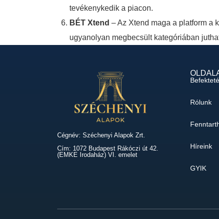
tevékenykedik a piacon.
BÉT Xtend
– Az Xtend maga a platform a köz
ugyanolyan megbecsült kategóriában juthat
OLDAL
Befektet
Rólunk
Fenntart
Cégnév: Széchenyi Alapok Zrt.
Híreink
Cím: 1072 Budapest Rákóczi út 42.
(EMKE Irodaház) VI. emelet
GYIK