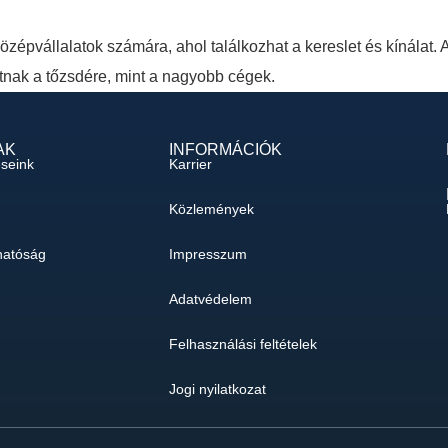
épvállalatok számára, ahol találkozhat a kereslet és kínálat. A v
nak a tőzsdére, mint a nagyobb cégek.
AK
INFORMÁCIÓK
éseink
Karrier
Közlemények
hatóság
Impresszum
Adatvédelem
Felhasználási feltételek
Jogi nyilatkozat