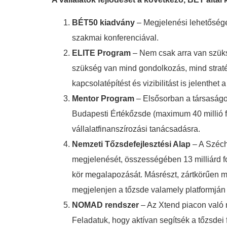
BÉT50 kiadvány
– Megjelenési lehetőséget
szakmai konferenciával.
ELITE Program
– Nem csak arra van szüksé
szükség van mind gondolkozás, mind stratég
kapcsolatépítést és vizibilitást is jelenthet
Mentor Program
– Elsősorban a társaságok
Budapesti Értékőzsde (maximum 40 millió fo
vállalatfinanszírozási tanácsadásra.
Nemzeti Tőzsdefejlesztési Alap
– A Széche
megjelenését, összességében 13 milliárd fori
kör megalapozását. Másrészt, zártkörűen mű
megjelenjen a tőzsde valamely platformjá
NOMAD rendszer
– Az Xtend piacon való 
Feladatuk, hogy aktívan segítsék a tőzsdei