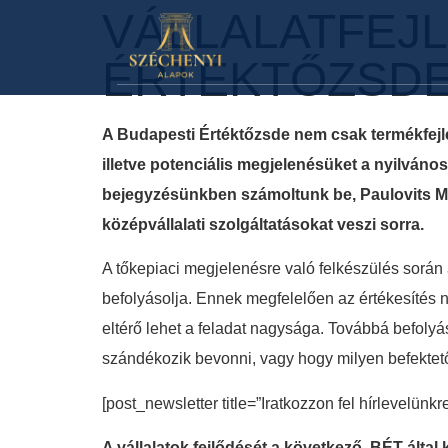
VÁLLALATFEJL
ÉRTÉKTŐZSDE
A Budapesti Értéktőzsde nem csak termékfejles
illetve potenciális megjelenésüket a nyilváno
bejegyzésünkben számoltunk be, Paulovits Már
középvállalati szolgáltatásokat veszi sorra.
A tőkepiaci megjelenésre való felkészülés során
befolyásolja. Ennek megfelelően az értékesítés n
eltérő lehet a feladat nagysága. Továbbá befolyás
szándékozik bevonni, vagy hogy milyen befektetői
[post_newsletter title=”Iratkozzon fel hírlevelünkr
A vállalatok fejlődését a következő, BÉT álta