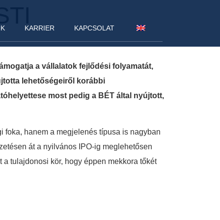
STI
NK
KARRIER
KAPCSOLAT
ogatja a vállalatok fejlődési folyamatát,
jtotta lehetőségeiről korábbi
helyettese most pedig a BÉT által nyújtott,
gi foka, hanem a megjelenés típusa is nagyban
vezetésen át a nyilvános IPO-ig meglehetősen
st a tulajdonosi kör, hogy éppen mekkora tőkét