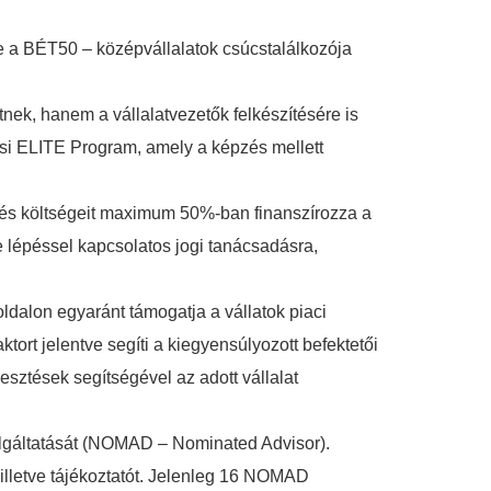
ve a BÉT50 – középvállalatok csúcstalálkozója
nek, hanem a vállalatvezetők felkészítésére is
ési ELITE Program, amely a képzés mellett
épés költségeit maximum 50%-ban finanszírozza a
e lépéssel kapcsolatos jogi tanácsadásra,
oldalon egyaránt támogatja a vállatok piaci
ktort jelentve segíti a kiegyensúlyozott befektetői
sztések segítségével az adott vállalat
olgáltatását (NOMAD – Nominated Advisor).
 illetve tájékoztatót. Jelenleg 16 NOMAD