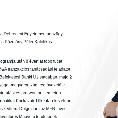
 a Debreceni Egyetemen pénzügy-
t a Pázmány Péter Katolikus
ogramja után 8 éven át több tucat
M&A tranzakciós tanácsadási feladatot
 Befektetési Banki Üzletágában, majd 2
yugat-magyarországi régióvezetője
turálási és pre-workout területén
formatikai Kockázati Tőkealap-kezelőnél
kenykedtem. Dolgoztam az MFB-Invest
 Hiventures Magvető területének