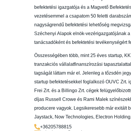
befektetési igazgatója és a Magvető Befektetési
vezetésemmel a csapatom 50 feletti darabszámú
nagyságrendű befektetési lehetőség megvizsgá
Széchenyi Alapok elnök-vezérigazgatójának a
tanácsadóként és befektetési tevékenységért f
Összességében több, mint 25 éves startup, KKV 
tranzakciós vállalatfinanszírozási tapasztalatt
tagságát láttam már el. Jelenleg a tőzsdén jegy
startup befektetésekkel foglalkozó OUVC Zrt. 
Frei Zrt. és a Billingo Zrt. cégek felügyelőbiz
díjas Russell Crowe és Rami Malek színészekke
producere vagyok. Legsikeresebb már exitált b
Jaystack, Now Technologies, Electron Holding
+36205788815