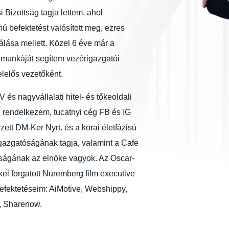
 Bizottság tagja lettem, ahol
 befektetést valósított meg, ezres
lása mellett. Közel 6 éve már a
 munkáját segítem vezérigazgatói
elelős vezetőként.
és nagyvállalati hitel- és tőkeoldali
al rendelkezem, tucatnyi cég FB és IG
zett DM-Ker Nyrt. és a korai életfázisú
igazgatóságának tagja, valamint a Cafe
ottságának az elnöke vagyok. Az Oscar-
l forgatott Nuremberg film executive
efektetéseim: AiMotive, Webshippy,
, Sharenow.