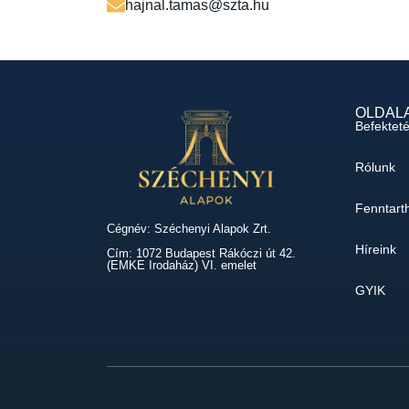
hajnal.tamas@szta.hu
OLDAL
Befektet
Rólunk
Fenntart
Cégnév: Széchenyi Alapok Zrt.
Híreink
Cím: 1072 Budapest Rákóczi út 42.
(EMKE Irodaház) VI. emelet
GYIK