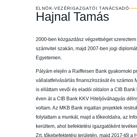
ELNÖK-VEZÉRIGAZGATÓI TANÁCSADÓ
Hajnal Tamás
2000-ben közgazdász végzettséget szereztem
számvitel szakán, majd 2007-ben jogi diplomá
Egyetemen.
Pályám elején a Raiffeisen Bank gyakornoki pr
vállalatfelvásárlás finanszírozását és számos 
is elláttam vevői és eladói oldalon a CIB Bank
éven át a CIB Bank KKV Hiteljóváhagyás déln
voltam. Az MKB Bank ingatlan projektek restruk
folytattam a munkát, majd a tőkeoldalra, az In
kerültem, ahol befektetési igazgatóként tevé
Zrt. tőkebefektetési területén, majd 2017-től a