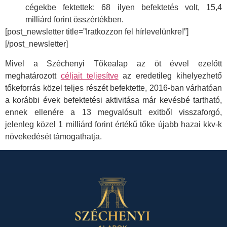
cégekbe fektettek: 68 ilyen befektetés volt, 15,4
milliárd forint összértékben.
[post_newsletter title=”Iratkozzon fel hírlevelünkre!”]
[/post_newsletter]
Mivel a Széchenyi Tőkealap az öt évvel ezelőtt
meghatározott
céljait teljesítve
az eredetileg kihelyezhető
tőkeforrás közel teljes részét befektette, 2016-ban várhatóan
a korábbi évek befektetési aktivitása már kevésbé tartható,
ennek ellenére a 13 megvalósult exitből visszaforgó,
jelenleg közel 1 milliárd forint értékű tőke újabb hazai kkv-k
növekedését támogathatja.