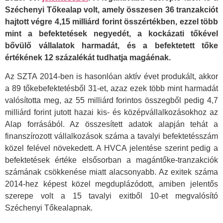
Széchenyi Tőkealap volt, amely összesen 36 tranzakciót
hajtott végre 4,15 milliárd forint összértékben, ezzel több
mint a befektetések negyedét, a kockázati tőkével
bővülő vállalatok harmadát, és a befektetett tőke
értékének 12 százalékát tudhatja magáénak.
Az SZTA 2014-ben is hasonlóan aktív évet produkált, akkor
a 89 tőkebefektetésből 31-et, azaz ezek több mint harmadát
valósította meg, az 55 milliárd forintos összegből pedig 4,7
milliárd forint jutott hazai kis- és középvállalkozásokhoz az
Alap forrásából. Az összesített adatok alapján tehát a
finanszírozott vállalkozások száma a tavalyi befektetésszám
közel felével növekedett. A HVCA jelentése szerint pedig a
befektetések értéke elsősorban a magántőke-tranzakciók
számának csökkenése miatt alacsonyabb. Az exitek száma
2014-hez képest közel megduplázódott, amiben jelentős
szerepe volt a 15 tavalyi exitből 10-et megvalósító
Széchenyi Tőkealapnak.