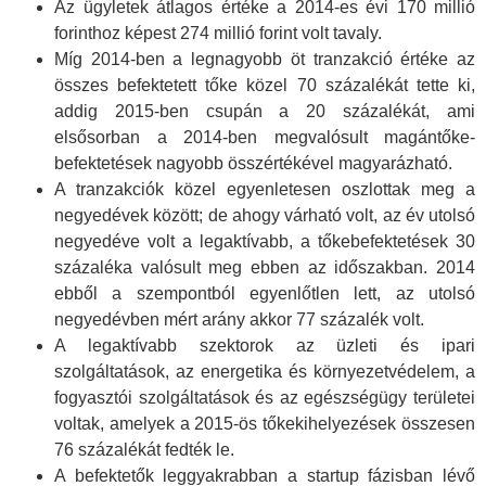
Az ügyletek átlagos értéke a 2014-es évi 170 millió
forinthoz képest 274 millió forint volt tavaly.
Míg 2014-ben a legnagyobb öt tranzakció értéke az
összes befektetett tőke közel 70 százalékát tette ki,
addig 2015-ben csupán a 20 százalékát, ami
elsősorban a 2014-ben megvalósult magántőke-
befektetések nagyobb összértékével magyarázható.
A tranzakciók közel egyenletesen oszlottak meg a
negyedévek között; de ahogy várható volt, az év utolsó
negyedéve volt a legaktívabb, a tőkebefektetések 30
százaléka valósult meg ebben az időszakban. 2014
ebből a szempontból egyenlőtlen lett, az utolsó
negyedévben mért arány akkor 77 százalék volt.
A legaktívabb szektorok az üzleti és ipari
szolgáltatások, az energetika és környezetvédelem, a
fogyasztói szolgáltatások és az egészségügy területei
voltak, amelyek a 2015-ös tőkekihelyezések összesen
76 százalékát fedték le.
A befektetők leggyakrabban a startup fázisban lévő