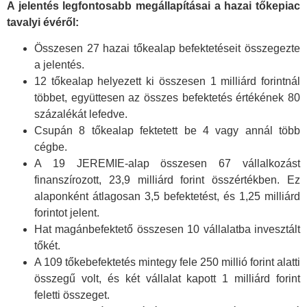
A jelentés legfontosabb megállapításai a hazai tőkepiac
tavalyi évéről:
Összesen 27 hazai tőkealap befektetéseit összegezte
a jelentés.
12 tőkealap helyezett ki összesen 1 milliárd forintnál
többet, együttesen az összes befektetés értékének 80
százalékát lefedve.
Csupán 8 tőkealap fektetett be 4 vagy annál több
cégbe.
A 19 JEREMIE-alap összesen 67 vállalkozást
finanszírozott, 23,9 milliárd forint összértékben. Ez
alaponként átlagosan 3,5 befektetést, és 1,25 milliárd
forintot jelent.
Hat magánbefektető összesen 10 vállalatba invesztált
tőkét.
A 109 tőkebefektetés mintegy fele 250 millió forint alatti
összegű volt, és két vállalat kapott 1 milliárd forint
feletti összeget.