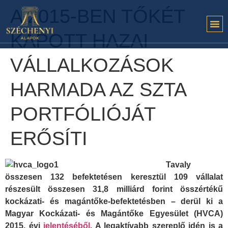
A 2015-BEN TŐKÉT
KAPOTT HAZAI
VÁLLALKOZÁSOK
HARMADA AZ SZTA
PORTFÓLIÓJÁT
ERŐSÍTI
Tavaly
összesen 132 befektetésen keresztül 109 vállalat
részesült összesen 31,8 milliárd forint összértékű
kockázati- és magántőke-befektetésben – derül ki a
Magyar Kockázati- és Magántőke Egyesület (HVCA)
2015. évi
jelentéséből
. A legaktívabb szereplő idén is a