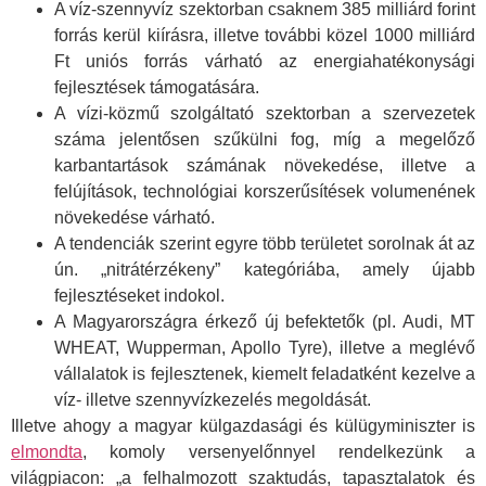
A víz-szennyvíz szektorban csaknem 385 milliárd forint
forrás kerül kiírásra, illetve további közel 1000 milliárd
Ft uniós forrás várható az energiahatékonysági
fejlesztések támogatására.
A vízi-közmű szolgáltató szektorban a szervezetek
száma jelentősen szűkülni fog, míg a megelőző
karbantartások számának növekedése, illetve a
felújítások, technológiai korszerűsítések volumenének
növekedése várható.
A tendenciák szerint egyre több területet sorolnak át az
ún. „nitrátérzékeny” kategóriába, amely újabb
fejlesztéseket indokol.
A Magyarországra érkező új befektetők (pl. Audi, MT
WHEAT, Wupperman, Apollo Tyre), illetve a meglévő
vállalatok is fejlesztenek, kiemelt feladatként kezelve a
víz- illetve szennyvízkezelés megoldását.
Illetve ahogy a magyar külgazdasági és külügyminiszter is
elmondta
, komoly versenyelőnnyel rendelkezünk a
világpiacon: „a felhalmozott szaktudás, tapasztalatok és