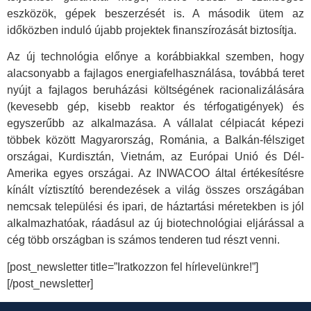
eszközök, gépek beszerzését is. A második ütem az
időközben induló újabb projektek finanszírozását biztosítja.
Az új technológia előnye a korábbiakkal szemben, hogy
alacsonyabb a fajlagos energiafelhasználása, továbbá teret
nyújt a fajlagos beruházási költségének racionalizálására
(kevesebb gép, kisebb reaktor és térfogatigények) és
egyszerűbb az alkalmazása. A vállalat célpiacát képezi
többek között Magyarország, Románia, a Balkán-félsziget
országai, Kurdisztán, Vietnám, az Európai Unió és Dél-
Amerika egyes országai. Az INWACOO által értékesítésre
kínált víztisztító berendezések a világ összes országában
nemcsak települési és ipari, de háztartási méretekben is jól
alkalmazhatóak, ráadásul az új biotechnológiai eljárással a
cég több országban is számos tenderen tud részt venni.
[post_newsletter title=”Iratkozzon fel hírlevelünkre!”]
[/post_newsletter]