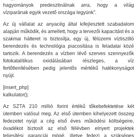
hagyományok predesztinálnak arra, hogy a világ
víziparának egyik vezető országa legyünk”.
Az új vállalat az anyacég által kifejlesztett szabadalom
alapján működik, és amellett, hogy a tervezői kapacitást és a
szakmai hátteret is biztosítja, egy új, félüzemi víztisztító
berendezés és technológia piacosítása is feladatai közé
tartozik. A berendezés a vízben lévő szerves szennyezők
fotokatalitikus oxidálásában részleges, a víz
fertőtlenítésében pedig jelentős mértékű hatékonyságot
nyújt.
[insert_php]
kalkulator();
Az SZTA 210 millió forint értékű tőkebefektetése két
ütemben valósul meg. Az első ütemben kihelyezett összeg
fedezetet nyújt a cég első éves működési költségeire,
óvadékot biztosít az első félévben elnyert projektek
teljesítési garanciái mögé, illetve fedezi a szükséges