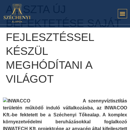
AZ SZTA ÚJ
BEFEKTETÉSE SAJÁT
FEJLESZTÉSSEL
KÉSZÜL
MEGHÓDÍTANI A
VILÁGOT
A szennyvíztisztítás
területén működő induló vállalkozásba, az INWACOO
Kft.-be fektetett be a Széchenyi Tőkealap. A komplex
környezetvédelmi beruházásokkal foglalkozó
INWATECH Kft. projektcége az anyacég által kifejlesztett