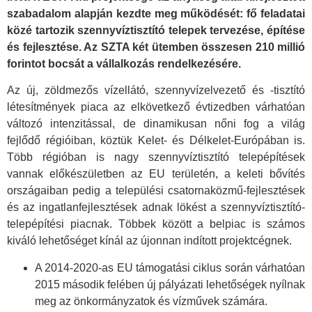
szabadalom alapján kezdte meg működését: fő feladatai
közé tartozik szennyvíztisztító telepek tervezése, építése
és fejlesztése. Az SZTA két ütemben összesen 210 millió
forintot bocsát a vállalkozás rendelkezésére.
Az új, zöldmezős vízellátó, szennyvízelvezető és -tisztító
létesítmények piaca az elkövetkező évtizedben várhatóan
változó intenzitással, de dinamikusan nőni fog a világ
fejlődő régióiban, köztük Kelet- és Délkelet-Európában is.
Több régióban is nagy szennyvíztisztító telepépítések
vannak előkészületben az EU területén, a keleti bővítés
országaiban pedig a települési csatornaközmű-fejlesztések
és az ingatlanfejlesztések adnak lökést a szennyvíztisztító-
telepépítési piacnak. Többek között a belpiac is számos
kiváló lehetőséget kínál az újonnan indított projektcégnek.
A 2014-2020-as EU támogatási ciklus során várhatóan
2015 második felében új pályázati lehetőségek nyílnak
meg az önkormányzatok és vízművek számára.