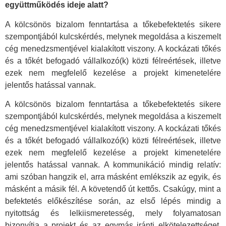
együttműködés ideje alatt?
A kölcsönös bizalom fenntartása a tőkebefektetés sikere
szempontjából kulcskérdés, melynek megoldása a kiszemelt
cég menedzsmentjével kialakított viszony. A kockázati tőkés
és a tőkét befogadó vállalkozó(k) közti félreértések, illetve
ezek nem megfelelő kezelése a projekt kimenetelére
jelentős hatással vannak.
A kölcsönös bizalom fenntartása a tőkebefektetés sikere
szempontjából kulcskérdés, melynek megoldása a kiszemelt
cég menedzsmentjével kialakított viszony. A kockázati tőkés
és a tőkét befogadó vállalkozó(k) közti félreértések, illetve
ezek nem megfelelő kezelése a projekt kimenetelére
jelentős hatással vannak. A kommunikáció mindig relatív:
ami szóban hangzik el, arra másként emlékszik az egyik, és
másként a másik fél. A követendő út kettős. Csakúgy, mint a
befektetés előkészítése során, az első lépés mindig a
nyitottság és lelkiismeretesség, mely folyamatosan
bizonyítja a projekt és az egymás iránti elkötelezettséget.