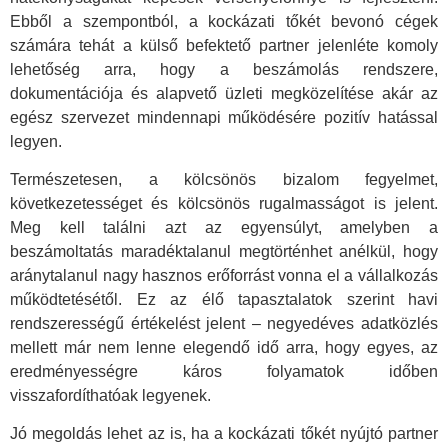
Ebből a szempontból, a kockázati tőkét bevonó cégek
számára tehát a külső befektető partner jelenléte komoly
lehetőség arra, hogy a beszámolás rendszere,
dokumentációja és alapvető üzleti megközelítése akár az
egész szervezet mindennapi működésére pozitív hatással
legyen.
Természetesen, a kölcsönös bizalom fegyelmet,
következetességet és kölcsönös rugalmasságot is jelent.
Meg kell találni azt az egyensúlyt, amelyben a
beszámoltatás maradéktalanul megtörténhet anélkül, hogy
aránytalanul nagy hasznos erőforrást vonna el a vállalkozás
működtetésétől. Ez az élő tapasztalatok szerint havi
rendszerességű értékelést jelent – negyedéves adatközlés
mellett már nem lenne elegendő idő arra, hogy egyes, az
eredményességre káros folyamatok időben
visszafordíthatóak legyenek.
Jó megoldás lehet az is, ha a kockázati tőkét nyújtó partner