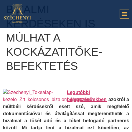
BIZALMI
KÉRDÉSEKEN IS
MÚLHAT A
KOCKÁZATITŐKE-
BEFEKTETÉS
Legutóbbi
bejegyzésünkben
azokról a
múltbéli kérdésekről esett szó, amik megfelelő
dokumentációval és átvilágítással megteremthetik a
bizalmat a tőkét adó és a tőket befogadó partnerek
között. Mi tartja fent a bizalmat ezt követően, az