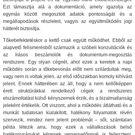
Ezt támasztja alá a dokumentáció, amely igazolja az
egymás között megosztott adatok pontosságát és a
megállapodások részleteit, vagyis az együttműködés jogi
hátterét biztosítja.
Tőkebefektetéskor a kettő csak együtt működhet. Ebből az
alapvető felismerésből származik a szóbeli konzultációk és
az írásos beszámolók és dokumentum-megosztás
rendszere. Egy olyan cégnél, ahol ezek a keretek a napi
működés során a tőkebevonás előtt nem szilárdultak meg,
vagy nem is voltak jelen, az első időszakban komoly kihívást
jelent. Ennek hátterében az áll, hogy a nem kellőképpen
érett struktúrákkal rendelkező cégek a rendszeres
elszámoltatást külső kényszernek érzik, és a bizalmatlanság
jeleként értékelik. Ott viszont, ahol a működés átlátható és a
munkát tudatosan kialakított, hatékony folyamatok révén
szervezik, mindez nem jelent problémát – sőt, számtalan
példa létezik arra, hogy ezek a vállalkozások belső
hatékonyságukat képesek versenyelőnnyé is fejleszteni.