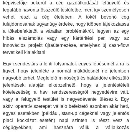
képviselője bekerül a cég gazdálkodását felügyelő és
legalább havonta összeülő testületbe, mert így személyesen
vehet részt a cég életében. A tőkét bevonó cég
tulajdonosának ugyanúgy érdeke, hogy időben tájékoztassa
a tőkebefektetőt a váratlan problémákról, legyen az egy
hibás elszámolás vagy egy kártérítési per, vagy az
innovációs projekt újraütemezése, amelyhez új cash-flow
tervet kell kialakítani.
Egy csendestárs a fenti folyamatok egyes lépéseinél arra is
figyel, hogy jelenléte a normál működésnél ne jelentsen
nagyobb terhet. Megfelelő minőségű és határidőre elkészülő
jelentések alapján elképzelhető, hogy a jelentéstételi
kötelezettség a havi rendszerességről negyedévire vált,
vagy a felügyelő testület is negyedévente ülésezik. Egy
aktív, operatív szerepet vállaló befektető azonban akár heti,
egyes esetekben (például, start-up cégeknél vagy jelentős
piaci kockázat esetén) napi szinten is részt vesz a
cégügyekben, ami hasznára válik a vállalkozás