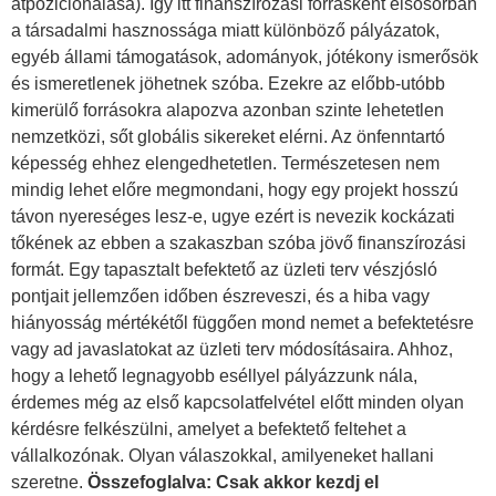
átpozicionálása). Így itt finanszírozási forrásként elsősorban
a társadalmi hasznossága miatt különböző pályázatok,
egyéb állami támogatások, adományok, jótékony ismerősök
és ismeretlenek jöhetnek szóba. Ezekre az előbb-utóbb
kimerülő forrásokra alapozva azonban szinte lehetetlen
nemzetközi, sőt globális sikereket elérni. Az önfenntartó
képesség ehhez elengedhetetlen. Természetesen nem
mindig lehet előre megmondani, hogy egy projekt hosszú
távon nyereséges lesz-e, ugye ezért is nevezik kockázati
tőkének az ebben a szakaszban szóba jövő finanszírozási
formát. Egy tapasztalt befektető az üzleti terv vészjósló
pontjait jellemzően időben észreveszi, és a hiba vagy
hiányosság mértékétől függően mond nemet a befektetésre
vagy ad javaslatokat az üzleti terv módosításaira. Ahhoz,
hogy a lehető legnagyobb eséllyel pályázzunk nála,
érdemes még az első kapcsolatfelvétel előtt minden olyan
kérdésre felkészülni, amelyet a befektető feltehet a
vállalkozónak. Olyan válaszokkal, amilyeneket hallani
szeretne.
Összefoglalva: Csak akkor kezdj el