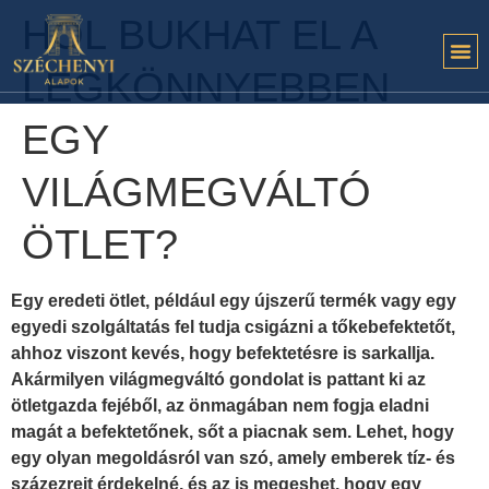
HOL BUKHAT EL A
LEGKÖNNYEBBEN
EGY
VILÁGMEGVÁLTÓ
ÖTLET?
Egy eredeti ötlet, például egy újszerű termék vagy egy
egyedi szolgáltatás fel tudja csigázni a tőkebefektetőt,
ahhoz viszont kevés, hogy befektetésre is sarkallja.
Akármilyen világmegváltó gondolat is pattant ki az
ötletgazda fejéből, az önmagában nem fogja eladni
magát a befektetőnek, sőt a piacnak sem. Lehet, hogy
egy olyan megoldásról van szó, amely emberek tíz- és
százezreit érdekelné, és az is megeshet, hogy egy