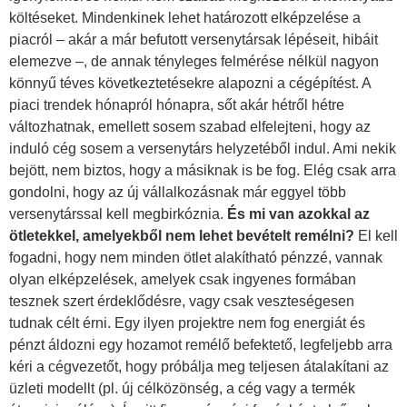
költéseket. Mindenkinek lehet határozott elképzelése a
piacról – akár a már befutott versenytársak lépéseit, hibáit
elemezve –, de annak tényleges felmérése nélkül nagyon
könnyű téves következtetésekre alapozni a cégépítést. A
piaci trendek hónapról hónapra, sőt akár hétről hétre
változhatnak, emellett sosem szabad elfelejteni, hogy az
induló cég sosem a versenytárs helyzetéből indul. Ami nekik
bejött, nem biztos, hogy a másiknak is be fog. Elég csak arra
gondolni, hogy az új vállalkozásnak már eggyel több
versenytárssal kell megbirkóznia.
És mi van azokkal az
ötletekkel, amelyekből nem lehet bevételt remélni?
El kell
fogadni, hogy nem minden ötlet alakítható pénzzé, vannak
olyan elképzelések, amelyek csak ingyenes formában
tesznek szert érdeklődésre, vagy csak veszteségesen
tudnak célt érni. Egy ilyen projektre nem fog energiát és
pénzt áldozni egy hozamot remélő befektető, legfeljebb arra
kéri a cégvezetőt, hogy próbálja meg teljesen átalakítani az
üzleti modellt (pl. új célközönség, a cég vagy a termék