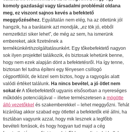
komoly gazdasági vagy társadalmi problémát oldana
meg, ez viszont sajnos kevés a befektető
meggyőzéséhez.
Egyáltalán nem elég, ha az ötletünk jól
hangzik, ha a barátaink azt mondják, „ez tök jó, ebből
nemzetközi siker lehet”, de még az sem, ha ismerünk
embereket, akik fizetnének a
termékünkért/szolgáltatásunkért. Egy tőkebefektető nagyon
sok ilyen projekttel találkozik, és biztosak lehetünk benne,
hogy nem ezek alapján dönt a befektetésről. Ha így tenne,
biztosan fel tudna építeni egy fényesen csillogó
cégportfóliót, de közel sem biztos, hogy a ragyogás alatt
valódi értéket találunk.
Ha nincs bevétel, a jó ötlet nem
sokat ér
A tőkebefektetőt ugyanis elsősorban a nyereséges
működés potenciáljával – illetve természetesen a
mögötte
álló vezetőkkel
és szakemberekkel – lehet meggyőzni. Tehát
kizárólag akkor szabad egy ötlettel a befektetők elé állni, ha
tisztában vagyunk azzal, hogy mik lesznek a legfőbb
bevételi források, és hogy hogyan tud majd a cég