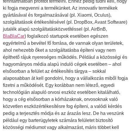
fenntarthatóan profitot termelni. Ehhez pedig tudni kell, hogy
ki fogja megvenni a termékünket. Az innovatív termékek
gyártásával és forgalmazásával (pl. Xiaomi, Oculus),
szolgáltatások értékesítésével (pl. DropBox, Avast Software)
jutalék alapú szolgáltatásközvetítéssel (pl. AirBnB,
BlaBlaCar
) foglalkozó startupok esetében egészen
egyértelmű a bevétel fő forrása, de vannak olyan területek,
ahol nehezebb őket a szolgáltatásba építeni vagy nem
építhető rájuk nyereséges működés. Például a közösségi és
hagyományos média alapú induló cégek esetében – ahol
elsősorban a felület az értékesítés tárgya – sokkal
alaposabban át kell gondolni, hogy a vállalkozás miből fogja
fizetni a működését. Egy korábban nem létező, egyedi
technológián alapuló orvosi eszköz esetében kitalálható,
hogy a cég elsősorban a kórházaknak, orvosoknak való
közvetlen eszközértékesítésre fog építeni, a valódi kérdés
pedig a terjesztés módja és az árazás lesz. De ha veszünk
például egy barterügyletek számára felületet biztosító
közösségi médiumot vagy alkalmazást, máris többet kell