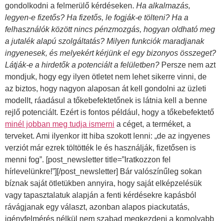
gondolkodni a felmerülő kérdéseken.
Ha alkalmazás,
legyen-e fizetős? Ha fizetős, le fogják-e tölteni? Ha a
felhasználók között nincs pénzmozgás, hogyan oldható meg
a jutalék alapú szolgáltatás? Milyen funkciók maradjanak
ingyenesek, és melyekért kérjünk el egy bizonyos összeget?
Látják-e a hirdetők a potenciált a felületben?
Persze nem azt
mondjuk, hogy egy ilyen ötletet nem lehet sikerre vinni, de
az biztos, hogy nagyon alaposan át kell gondolni az üzleti
modellt, ráadásul a tőkebefektetőnek is látnia kell a benne
rejlő potenciált. Ezért is fontos például, hogy a tőkebefektető
minél jobban meg tudja ismerni
a céget, a terméket, a
terveket. Ami ilyenkor itt hiba szokott lenni: „de az ingyenes
verziót már ezrek töltötték le és használják, fizetősen is
menni fog”. [post_newsletter title=”Iratkozzon fel
hírlevelünkre!”][/post_newsletter] Bár valószínűleg sokan
bíznak saját ötletükben annyira, hogy saját elképzelésük
vagy tapasztalatuk alapján a fenti kérdésekre kapásból
rávágjanak egy választ, azonban alapos piackutatás,
igényfelmérés nélkül nem szabad megkezdeni a komolyabb