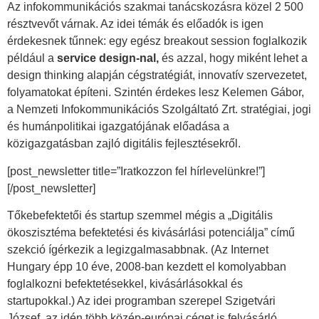
Az infokommunikációs szakmai tanácskozásra közel 2 500
résztvevőt várnak. Az idei témák és előadók is igen
érdekesnek tűnnek: egy egész breakout session foglalkozik
például a
service design-nal,
és azzal, hogy miként lehet a
design thinking alapján cégstratégiát, innovatív szervezetet,
folyamatokat építeni. Szintén érdekes lesz Kelemen Gábor,
a Nemzeti Infokommunikációs Szolgáltató Zrt. stratégiai, jogi
és humánpolitikai igazgatójának előadása a
közigazgatásban zajló digitális fejlesztésekről.
[post_newsletter title=”Iratkozzon fel hírlevelünkre!”]
[/post_newsletter]
Tőkebefektetői és startup szemmel mégis a „Digitális
ökoszisztéma befektetési és kivásárlási potenciálja” című
szekció ígérkezik a legizgalmasabbnak. (Az Internet
Hungary épp 10 éve, 2008-ban kezdett el komolyabban
foglalkozni befektetésekkel, kivásárlásokkal és
startupokkal.) Az idei programban szerepel Szigetvári
József, az idén több közép-európai céget is felvásárló