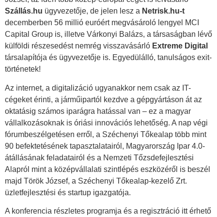
Szállás.hu
ügyvezetője, de jelen lesz a
Netrisk.hu-t
decemberben 56 millió euróért megvásároló lengyel MCI
Capital Group is, illetve Várkonyi Balázs, a társaságban lévő
külföldi részesedést nemrég visszavásárló
Extreme Digital
társalapítója és ügyvezetője is. Egyedülálló, tanulságos exit-
történetek!
Az internet, a digitalizáció ugyanakkor nem csak az IT-
cégeket érinti, a járműipartól kezdve a gépgyártáson át az
oktatásig számos iparágra hatással van – ez a magyar
vállalkozásoknak is óriási innovációs lehetőség. A nap végi
fórumbeszélgetésen erről, a Széchenyi Tőkealap több mint
90 befektetésének tapasztalatairól, Magyarország Ipar 4.0-
átállásának feladatairól és a Nemzeti Tőzsdefejlesztési
Alapról mint a középvállalati szintlépés eszközéről is beszél
majd Török József, a Széchenyi Tőkealap-kezelő Zrt.
üzletfejlesztési és startup igazgatója.
A konferencia részletes programja és a regisztráció itt érhető