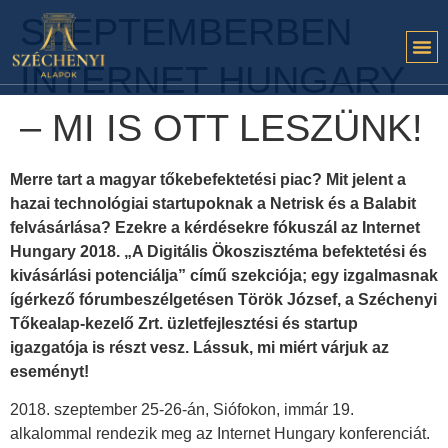
SZEPTEMBERBEN
INTERNET HUNGARY
– MI IS OTT LESZÜNK!
Merre tart a magyar tőkebefektetési piac? Mit jelent a
hazai technológiai startupoknak a Netrisk és a Balabit
felvásárlása? Ezekre a kérdésekre fókuszál az Internet
Hungary 2018. „A Digitális Ökoszisztéma befektetési és
kivásárlási potenciálja” című szekciója; egy izgalmasnak
ígérkező fórumbeszélgetésen Török József, a Széchenyi
Tőkealap-kezelő Zrt. üzletfejlesztési és startup
igazgatója is részt vesz. Lássuk, mi miért várjuk az
eseményt!
2018. szeptember 25-26-án, Siófokon, immár 19.
alkalommal rendezik meg az Internet Hungary konferenciát.