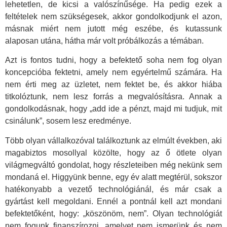
lehetetlen, de kicsi a valószínűsége. Ha pedig ezek a
feltételek nem szükségesek, akkor gondolkodjunk el azon,
másnak miért nem jutott még eszébe, és kutassunk
alaposan utána, hátha már volt próbálkozás a témában.
Azt is fontos tudni, hogy a befektető soha nem fog olyan
koncepcióba fektetni, amely nem egyértelmű számára. Ha
nem érti meg az üzletet, nem fektet be, és akkor hiába
titkolóztunk, nem lesz forrás a megvalósításra. Annak a
gondolkodásnak, hogy „add ide a pénzt, majd mi tudjuk, mit
csinálunk”, sosem lesz eredménye.
Több olyan vállalkozóval találkoztunk az elmúlt években, aki
magabiztos mosollyal közölte, hogy az ő ötlete olyan
világmegváltó gondolat, hogy részleteiben még nekünk sem
mondaná el. Higgyünk benne, egy év alatt megtérül, sokszor
hatékonyabb a vezető technológiánál, és már csak a
gyártást kell megoldani. Ennél a pontnál kell azt mondani
befektetőként, hogy: „köszönöm, nem”. Olyan technológiát
nem fogunk finanszírozni, amelyet nem ismerünk és nem