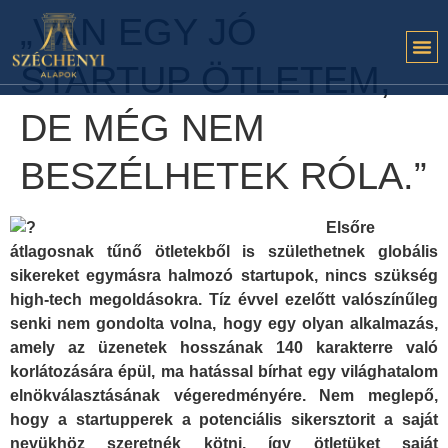
„VAN EGY JÓ
STARTUP ÖTLETEM,
DE MÉG NEM
BESZÉLHETEK RÓLA.”
Elsőre
átlagosnak tűnő ötletekből is születhetnek globális
sikereket egymásra halmozó startupok, nincs szükség
high-tech megoldásokra. Tíz évvel ezelőtt valószínűleg
senki nem gondolta volna, hogy egy olyan alkalmazás,
amely az üzenetek hosszának 140 karakterre való
korlátozására épül, ma hatással bírhat egy világhatalom
elnökválasztásának végeredményére. Nem meglepő,
hogy a startupperek a potenciális sikersztorit a saját
nevükhöz szeretnék kötni, így ötletüket saját