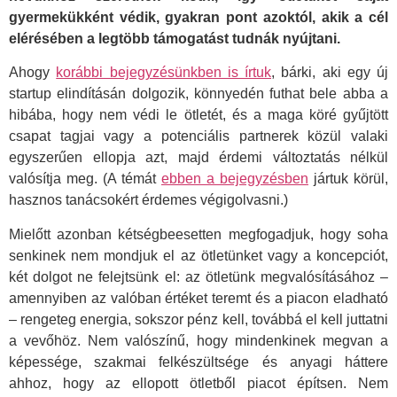
gyermekükként védik, gyakran pont azoktól, akik a cél
elérésében a legtöbb támogatást tudnák nyújtani.
Ahogy
korábbi bejegyzésünkben is írtuk
, bárki, aki egy új
startup elindításán dolgozik, könnyedén futhat bele abba a
hibába, hogy nem védi le ötletét, és a maga köré gyűjtött
csapat tagjai vagy a potenciális partnerek közül valaki
egyszerűen ellopja azt, majd érdemi változtatás nélkül
valósítja meg. (A témát
ebben a bejegyzésben
jártuk körül,
hasznos tanácsokért érdemes végigolvasni.)
Mielőtt azonban kétségbeesetten megfogadjuk, hogy soha
senkinek nem mondjuk el az ötletünket vagy a koncepciót,
két dolgot ne felejtsünk el: az ötletünk megvalósításához –
amennyiben az valóban értéket teremt és a piacon eladható
– rengeteg energia, sokszor pénz kell, továbbá el kell juttatni
a vevőhöz. Nem valószínű, hogy mindenkinek megvan a
képessége, szakmai felkészültsége és anyagi háttere
ahhoz, hogy az ellopott ötletből piacot építsen. Nem