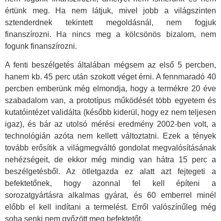
értünk meg. Ha nem látjuk, mivel jobb a világszinten
sztenderdnek tekintett megoldásnál, nem fogjuk
finanszírozni. Ha nincs meg a kölcsönös bizalom, nem
fogunk finanszírozni.
A fenti beszélgetés általában mégsem az első 5 percben,
hanem kb. 45 perc után szokott véget érni. A fennmaradó 40
percben emberünk még elmondja, hogy a termékre 20 éve
szabadalom van, a prototípus működését több egyetem és
kutatóintézet validálta (később kiderül, hogy ez nem teljesen
igaz), és bár az utolsó mérési eredmény 2002-ben volt, a
technológián azóta nem kellett változtatni. Ezek a tények
tovább erősítik a világmegváltó gondolat megvalósításának
nehézségeit, de ekkor még mindig van hátra 15 perc a
beszélgetésből. Az ötletgazda ez alatt azt fejtegeti a
befektetőnek, hogy azonnal fel kell építeni a
sorozatgyártásra alkalmas gyárat, és 60 emberrel minél
előbb el kell indítani a termelést. Erről valószínűleg még
soha senki nem győzött meg befektetőt.