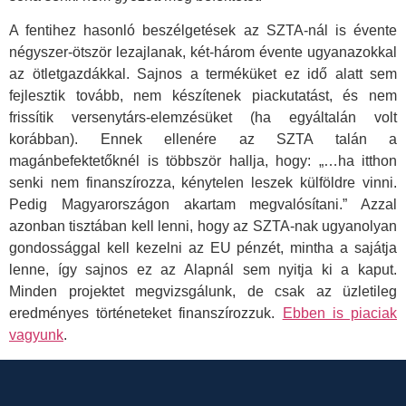
A fentihez hasonló beszélgetések az SZTA-nál is évente
négyszer-ötször lezajlanak, két-három évente ugyanazokkal
az ötletgazdákkal. Sajnos a terméküket ez idő alatt sem
fejlesztik tovább, nem készítenek piackutatást, és nem
frissítik versenytárs-elemzésüket (ha egyáltalán volt
korábban). Ennek ellenére az SZTA talán a
magánbefektetőknél is többször hallja, hogy: „…ha itthon
senki nem finanszírozza, kénytelen leszek külföldre vinni.
Pedig Magyarországon akartam megvalósítani.” Azzal
azonban tisztában kell lenni, hogy az SZTA-nak ugyanolyan
gondossággal kell kezelni az EU pénzét, mintha a sajátja
lenne, így sajnos ez az Alapnál sem nyitja ki a kaput.
Minden projektet megvizsgálunk, de csak az üzletileg
eredményes történeteket finanszírozzuk.
Ebben is piaciak
vagyunk
.