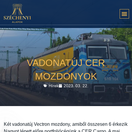
VADONATÚJ CER
MOZDONYOK
Hírek
2023. 03. 22.
Két vadonatúj Vectron mozdony, amiből összesen 6 érkezik
Nagyot lépett előre portfoliócégünk a CER Cargo. A mai