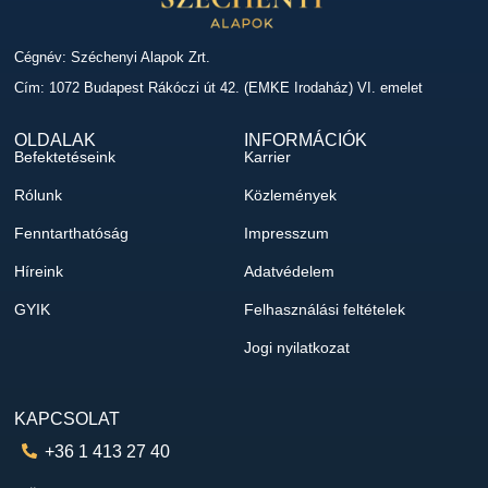
Cégnév: Széchenyi Alapok Zrt.
Cím: 1072 Budapest Rákóczi út 42. (EMKE Irodaház) VI. emelet
OLDALAK
INFORMÁCIÓK
Befektetéseink
Karrier
Rólunk
Közlemények
Fenntarthatóság
Impresszum
Híreink
Adatvédelem
GYIK
Felhasználási feltételek
Jogi nyilatkozat
KAPCSOLAT
+36 1 413 27 40