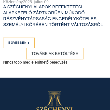
Közlemény
2025. július 09
A SZÉCHENYI ALAPOK BEFEKTETÉSI
ALAPKEZELŐ ZÁRTKÖRŰEN MŰKÖDŐ
RÉSZVÉNYTÁRSASÁG ENGEDÉLYKÖTELES
SZEMÉLYI KÖRÉBEN TÖRTÉNT VÁLTOZÁSRÓL
BŐVEBBEN
TOVÁBBIAK BETÖLTÉSE
Nincs több megjeleníthető bejegyzés