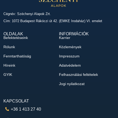
Cégnév: Széchenyi Alapok Zrt.
Cím: 1072 Budapest Rákóczi út 42. (EMKE Irodaház) VI. emelet
OLDALAK
INFORMÁCIÓK
Befektetéseink
Karrier
Rólunk
Közlemények
Fenntarthatóság
Impresszum
Híreink
Adatvédelem
GYIK
Felhasználási feltételek
Jogi nyilatkozat
KAPCSOLAT
+36 1 413 27 40