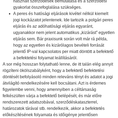
használt szerződések bemutatása és a szerződési
gyakorlat összefoglalása szükséges.
A peres és hatósági eljárások kivétel nélkül kiemelt
jogi kockázatot jelentenek. Ide tartozik a polgári peres
eljárás és az adóhatósági eljárás egyaránt,
ugyanakkor nem jelent automatikus „kizárást” egyetlen
eljárás sem. Bár praxisunk során volt már rá példa,
hogy az egyetlen és kizárólagos bevételi forrását
jelentő IP-val kapcsolatos per miatt döntött a befektető
a befektetési folyamat leállításáról.
A sor még hosszan folytatható lenne, de itt talán elég annyit
rögzíteni ökölszabályként, hogy a befektető befektetési
döntését befolyásoló minden releváns tényt és adatot a jogi
átvilágító rendelkezésére kell bocsátani. Azt is érdemes
figyelembe venni, hogy amennyiben a céltársaság
felkészülten várja a befektető belépését, és már előre
rendszerezett adatszobával, szerződéskataszterrel,
határozatok tárával stb. rendelkezik, akkor a befektetés
előkészítésének folyamata és időigénye jelentősen