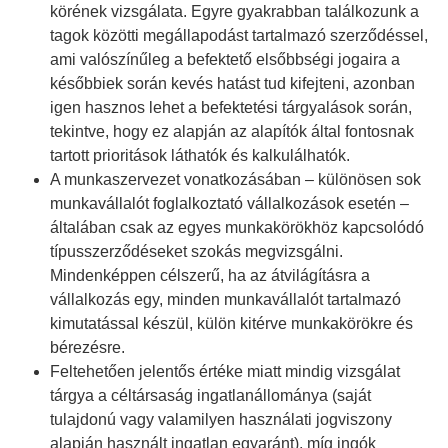
körének vizsgálata. Egyre gyakrabban találkozunk a
tagok közötti megállapodást tartalmazó szerződéssel,
ami valószínűleg a befektető elsőbbségi jogaira a
későbbiek során kevés hatást tud kifejteni, azonban
igen hasznos lehet a befektetési tárgyalások során,
tekintve, hogy ez alapján az alapítók által fontosnak
tartott prioritások láthatók és kalkulálhatók.
A munkaszervezet vonatkozásában – különösen sok
munkavállalót foglalkoztató vállalkozások esetén –
általában csak az egyes munkakörökhöz kapcsolódó
típusszerződéseket szokás megvizsgálni.
Mindenképpen célszerű, ha az átvilágításra a
vállalkozás egy, minden munkavállalót tartalmazó
kimutatással készül, külön kitérve munkakörökre és
bérezésre.
Feltehetően jelentős értéke miatt mindig vizsgálat
tárgya a céltársaság ingatlanállománya (saját
tulajdonú vagy valamilyen használati jogviszony
alapján használt ingatlan egyaránt), míg ingók