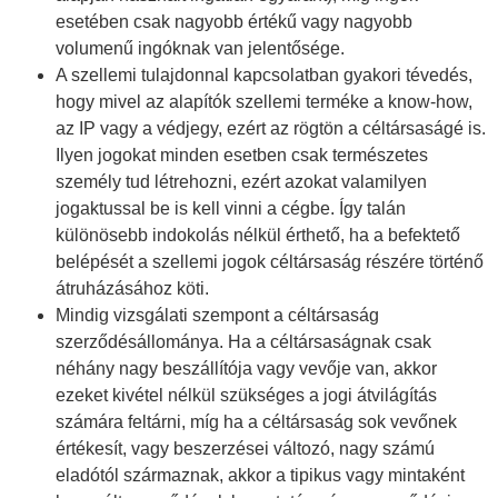
esetében csak nagyobb értékű vagy nagyobb
volumenű ingóknak van jelentősége.
A szellemi tulajdonnal kapcsolatban gyakori tévedés,
hogy mivel az alapítók szellemi terméke a know-how,
az IP vagy a védjegy, ezért az rögtön a céltársaságé is.
Ilyen jogokat minden esetben csak természetes
személy tud létrehozni, ezért azokat valamilyen
jogaktussal be is kell vinni a cégbe. Így talán
különösebb indokolás nélkül érthető, ha a befektető
belépését a szellemi jogok céltársaság részére történő
átruházásához köti.
Mindig vizsgálati szempont a céltársaság
szerződésállománya. Ha a céltársaságnak csak
néhány nagy beszállítója vagy vevője van, akkor
ezeket kivétel nélkül szükséges a jogi átvilágítás
számára feltárni, míg ha a céltársaság sok vevőnek
értékesít, vagy beszerzései változó, nagy számú
eladótól származnak, akkor a tipikus vagy mintaként