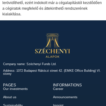
lerövidíthető, ezért indokolt már a cégalapítástól kezdődően
a cégiratok megfelelő és áttekinthető rendszerének
kialakítása.
Company name: Széchenyi Funds Ltd.
Address: 1072 Budapest Rákóczi street 42. (EMKE Office Building) VI.
storey
PAGES
INFORMATIONS
Our investments
Career
About us
Announcements
Sustainability
Imprint