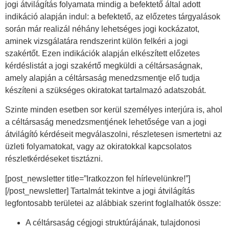
jogi átvilágítás folyamata mindig a befektető által adott
indikáció alapján indul: a befektető, az előzetes tárgyalások
során már realizál néhány lehetséges jogi kockázatot,
aminek vizsgálatára rendszerint külön felkéri a jogi
szakértőt. Ezen indikációk alapján elkészített előzetes
kérdéslistát a jogi szakértő megküldi a céltársaságnak,
amely alapján a céltársaság menedzsmentje elő tudja
készíteni a szükséges okiratokat tartalmazó adatszobát.
Szinte minden esetben sor kerül személyes interjúra is, ahol
a céltársaság menedzsmentjének lehetősége van a jogi
átvilágító kérdéseit megválaszolni, részletesen ismertetni az
üzleti folyamatokat, vagy az okiratokkal kapcsolatos
részletkérdéseket tisztázni.
[post_newsletter title=”Iratkozzon fel hírlevelünkre!”]
[/post_newsletter] Tartalmát tekintve a jogi átvilágítás
legfontosabb területei az alábbiak szerint foglalhatók össze:
A céltársaság cégjogi struktúrájának, tulajdonosi