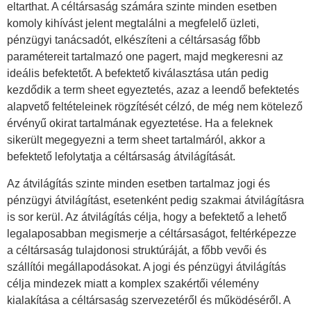
eltarthat. A céltársaság számára szinte minden esetben
komoly kihívást jelent megtalálni a megfelelő üzleti,
pénzügyi tanácsadót, elkészíteni a céltársaság főbb
paramétereit tartalmazó one pagert, majd megkeresni az
ideális befektetőt. A befektető kiválasztása után pedig
kezdődik a term sheet egyeztetés, azaz a leendő befektetés
alapvető feltételeinek rögzítését célzó, de még nem kötelező
érvényű okirat tartalmának egyeztetése. Ha a feleknek
sikerült megegyezni a term sheet tartalmáról, akkor a
befektető lefolytatja a céltársaság átvilágítását.
Az átvilágítás szinte minden esetben tartalmaz jogi és
pénzügyi átvilágítást, esetenként pedig szakmai átvilágításra
is sor kerül. Az átvilágítás célja, hogy a befektető a lehető
legalaposabban megismerje a céltársaságot, feltérképezze
a céltársaság tulajdonosi struktúráját, a főbb vevői és
szállítói megállapodásokat. A jogi és pénzügyi átvilágítás
célja mindezek miatt a komplex szakértői vélemény
kialakítása a céltársaság szervezetéről és működéséről. A