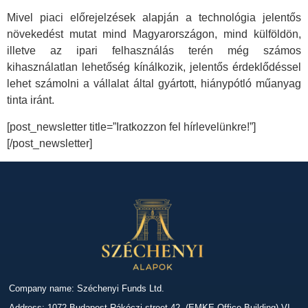
Mivel piaci előrejelzések alapján a technológia jelentős
növekedést mutat mind Magyarországon, mind külföldön,
illetve az ipari felhasználás terén még számos
kihasználatlan lehetőség kínálkozik, jelentős érdeklődéssel
lehet számolni a vállalat által gyártott, hiánypótló műanyag
tinta iránt.
[post_newsletter title=”Iratkozzon fel hírlevelünkre!”]
[/post_newsletter]
Company name: Széchenyi Funds Ltd.
Address: 1072 Budapest Rákóczi street 42. (EMKE Office Building) VI.