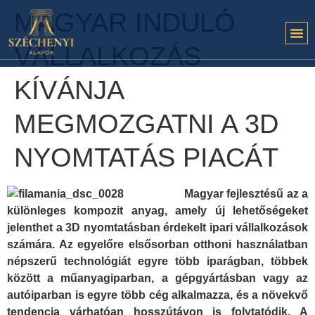
MAGYAR INDULÓ
VÁLLALKOZÁS
KÍVÁNJA
MEGMOZGATNI A 3D
NYOMTATÁS PIACÁT
Magyar fejlesztésű az a
különleges kompozit anyag, amely új lehetőségeket
jelenthet a 3D nyomtatásban érdekelt ipari vállalkozások
számára. Az egyelőre elsősorban otthoni használatban
népszerű technológiát egyre több iparágban, többek
között a műanyagiparban, a gépgyártásban vagy az
autóiparban is egyre több cég alkalmazza, és a növekvő
tendencia várhatóan hosszútávon is folytatódik. A