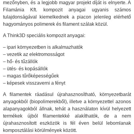
mezőnyben, és a legjobb magyar projekt díját is elnyerte. A
Filamánia Kft. kompozit anyagai ugyanis számos
tulajdonságával kiemelkednek a piacon jelenleg elérhető
hagyományos polimerek és filament szálak közül.
A Think3D speciális kompozit anyagai:
– ipari környezetben is alkalmazhatók
– vezetik az elektromosságot
– hő- és tűzállók
– ütés- és kopásállók
– magas tűrőképességűek
– képesek visszaverni a fényt
A filamentek ráadásul újrahasznosítható, környezetbarát
anyagokból (biopolimerekből), illetve a környezettel azonos
alapanyagokból állnak, tehát a használaton kívül helyezett
termékek újból filamentekké alakíthatók, de a nem
újrahasznosított eszközök is fél éven belül lebomlanak
komposztálási körülmények között.