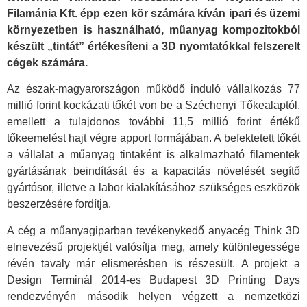
Filamánia Kft. épp ezen kör számára kíván ipari és üzemi
környezetben is használható, műanyag kompozitokból
készült „tintát” értékesíteni a 3D nyomtatókkal felszerelt
cégek számára.
Az észak-magyarországon működő induló vállalkozás 77
millió forint kockázati tőkét von be a Széchenyi Tőkealaptól,
emellett a tulajdonos további 11,5 millió forint értékű
tőkeemelést hajt végre apport formájában. A befektetett tőkét
a vállalat a műanyag tintaként is alkalmazható filamentek
gyártásának beindítását és a kapacitás növelését segítő
gyártósor, illetve a labor kialakításához szükséges eszközök
beszerzésére fordítja.
A cég a műanyagiparban tevékenykedő anyacég Think 3D
elnevezésű projektjét valósítja meg, amely különlegessége
révén tavaly már elismerésben is részesült. A projekt a
Design Terminál 2014-es Budapest 3D Printing Days
rendezvényén második helyen végzett a nemzetközi