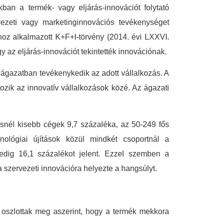
an a termék- vagy eljárás-innovációt folytató
vezeti vagy marketinginnovációs tevékenységet
ához alkalmazott K+F+I-törvény (2014. évi LXXVI.
y az eljárás-innovációt tekintették innovációnak.
 ágazatban tevékenykedik az adott vállalkozás. A
ozik az innovatív vállalkozások közé. Az ágazati
snél kisebb cégek 9,7 százaléka, az 50-249 fős
ológiai újítások közül mindkét csoportnál a
pedig 16,1 százalékot jelent. Ezzel szemben a
szervezeti innovációra helyezte a hangsúlyt.
n oszlottak meg aszerint, hogy a termék mekkora