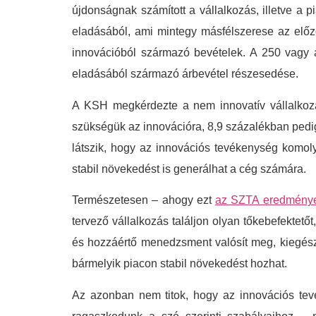
újdonságnak számított a vállalkozás, illetve a 
eladásából, ami mintegy másfélszerese az előz
innovációból származó bevételek. A 250 vagy an
eladásából származó árbevétel részesedése.
A KSH megkérdezte a nem innovatív vállalkozá
szükségük az innovációra, 8,9 százalékban pedig
látszik, hogy az innovációs tevékenység komoly
stabil növekedést is generálhat a cég számára.
Természetesen – ahogy ezt
az SZTA eredményes
tervező vállalkozás találjon olyan tőkebefekte
és hozzáértő menedzsment valósít meg, kiegészít
bármelyik piacon stabil növekedést hozhat.
Az azonban nem titok, hogy az innovációs tev