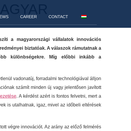
MAGYAR
EWS
CAREER
CONTACT
zíti a magyarországi vállalatok innovációs
 eredményei biztatóak. A válaszok rámutatnak a
főbb különbségekre. Míg előbbi inkább a
tlenül vadonatúj, forradalmi technológiával álljon
ciónak számít minden új vagy jelentősen javított
ezetése
. A kérdést azért is fontos felvetni, mert a
 is utalhatnak, igaz, mivel az időbeli eltérések
ott végre innovációt. Az arány az előző felmérés