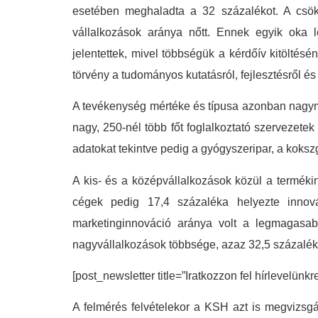
esetében meghaladta a 32 százalékot. A csökk
vállalkozások aránya nőtt. Ennek egyik oka l
jelentettek, mivel többségük a kérdőív kitöltés
törvény a tudományos kutatásról, fejlesztésről és
A tevékenység mértéke és típusa azonban nagymér
nagy, 250-nél több főt foglalkoztató szervezete
adatokat tekintve pedig a gyógyszeripar, a kokszgy
A kis- és a középvállalkozások közül a termék
cégek pedig 17,4 százaléka helyezte innová
marketinginnováció aránya volt a legmagasabb
nagyvállalkozások többsége, azaz 32,5 százaléka
[post_newsletter title=”Iratkozzon fel hírlevelünkr
A felmérés felvételekor a KSH azt is megvizsgá