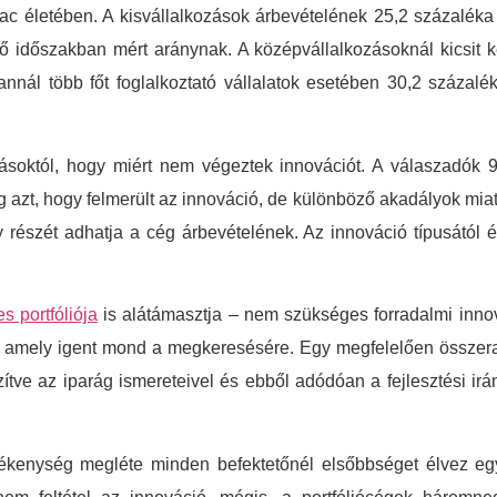
piac életében. A kisvállalkozások árbevételének 25,2 százaléka
ő időszakban mért aránynak. A középvállalkozásoknál kicsit k
nál több főt foglalkoztató vállalatok esetében 30,2 százaléko
soktól, hogy miért nem végeztek innovációt. A válaszadók 9
 azt, hogy felmerült az innováció, de különböző akadályok miatt
 részét adhatja a cég árbevételének. Az innováció típusától
 portfóliója
is alátámasztja – nem szükséges forradalmi inn
tőt, amely igent mond a megkeresésére. Egy megfelelően összer
ve az iparág ismereteivel és ebből adódóan a fejlesztési irán
ékenység megléte minden befektetőnél elsőbbséget élvez eg