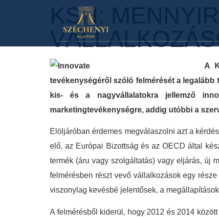
KSH: MENNYIR
VÁLLALKOZÁS
A K
tevékenységéről szóló felmérését a legalább t
kis- és a nagyvállalatokra jellemző in
marketingtevékenységre, addig utóbbi a szerv
Elöljáróban érdemes megválaszolni azt a kérdést, 
elő, az Európai Bizottság és az OECD által kész
termék (áru vagy szolgáltatás) vagy eljárás, új 
felmérésben részt vevő vállalkozások egy része 
viszonylag kevésbé jelentősek, a megállapítások
A felmérésből kiderül, hogy 2012 és 2014 között